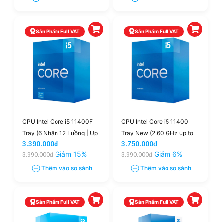
Sản Phẩm Full VAT
Sản Phẩm Full VAT
CPU Intel Core i5 11400F
CPU Intel Core i5 11400
Tray (6 Nhân 12 Luồng | Up
Tray New (2.60 GHz up to
3.390.000đ
3.750.000đ
To 4.4GHz | 12M Cache |
4.40 GHz, 12M Cache,
Giảm 15%
Giảm 6%
3.990.000đ
3.990.000đ
65W)
Socket 1200)
Thêm vào so sánh
Thêm vào so sánh
Sản Phẩm Full VAT
Sản Phẩm Full VAT