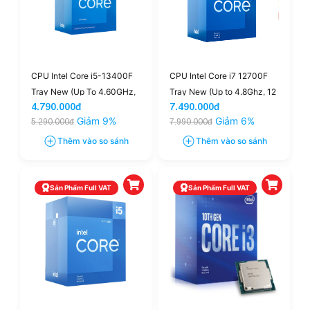
CPU Intel Core i5-13400F
CPU Intel Core i7 12700F
Tray New (Up To 4.60GHz,
Tray New (Up to 4.8Ghz, 12
4.790.000đ
7.490.000đ
10 Nhân 16 Luồng, 20 MB
nhân 20 luồng, 25MB
Giảm 9%
Giảm 6%
5.290.000đ
7.990.000đ
Cache, LGA 1700)
Cache, 125W) - Socket Intel
LGA 1700
Thêm vào so sánh
Thêm vào so sánh
Sản Phẩm Full VAT
Sản Phẩm Full VAT