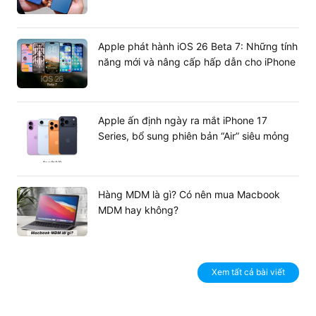
2. Cấu tạo chi tiết bên trong của một
Apple phát hành iOS 26 Beta 7: Những tính
CPU gồm những gì?
năng mới và nâng cấp hấp dẫn cho iPhone
Đằng sau lớp vỏ bảo vệ bằng kim loại là một cấu trúc vi
mô vô cùng tinh vi được phân chia thành nhiều phân khu
chuyên biệt.
Apple ấn định ngày ra mắt iPhone 17
2.1. Khối điều khiển (CU - Control Unit)
Series, bổ sung phiên bản “Air” siêu mỏng
Khối điều khiển CU chính là cơ quan đầu não điều phối
của bộ vi xử lý. Bộ phận này không trực tiếp thực hiện
các phép toán hay xử lý dữ liệu gốc, mà nhiệm vụ chính
Hàng MDM là gì? Có nên mua Macbook
của nó là giải mã các câu lệnh được chuyển từ phần mềm
MDM hay không?
ứng dụng sang ngôn ngữ máy, sau đó tạo ra các xung tín
hiệu điều hướng, phân phối chính xác các tài nguyên
bên trong chip xử lý để kích hoạt các bộ phận khác làm
việc hiệu quả.
Xem tất cả bài viết
2.2. Khối tính toán (ALU - Arithmetic Logic
Unit)