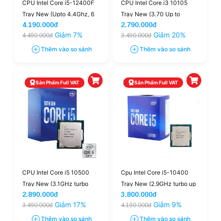
CPU Intel Core i5-12400F
CPU Intel Core i3 10105
Tray New (Upto 4.4Ghz, 6
Tray New (3.70 Up to
4.190.000đ
2.790.000đ
nhân 12 luồng, 18MB
4.40GHz, 6M, 4 Cores 8
Giảm 7%
Giảm 20%
4.490.000đ
3.490.000đ
Cache, 65W)
Threads) – Socket LGA1200
Thêm vào so sánh
Thêm vào so sánh
Sản Phẩm Full VAT
Sản Phẩm Full VAT
CPU Intel Core i5 10500
Cpu Intel Core i5-10400
Tray New (3.1GHz turbo
Tray New (2.9GHz turbo up
2.890.000đ
3.800.000đ
4.5GHz, 6 nhân 12 luồng,
to 4.3GHz, 6 nhân 12 luồng,
Giảm 17%
Giảm 9%
3.490.000đ
4.190.000đ
12MB Cache, 65W)
12MB Cache, 65W)
Thêm vào so sánh
Thêm vào so sánh