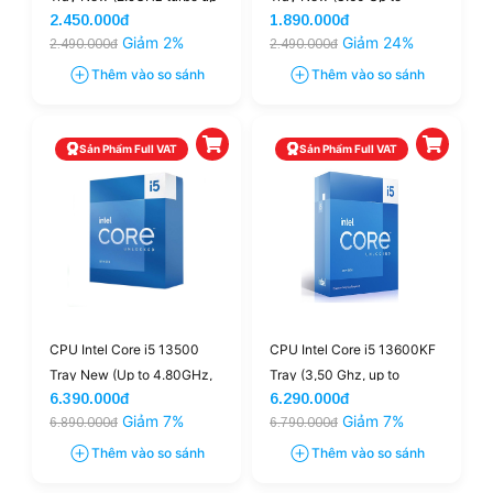
2.450.000đ
1.890.000đ
to 4.3Ghz, 6 nhân 12 luồng,
4.30GHz, 6M, 4 Cores 8
Giảm 2%
Giảm 24%
2.490.000đ
2.490.000đ
12MB Cache, 65W)
Threads)
Thêm vào so sánh
Thêm vào so sánh
Sản Phẩm Full VAT
Sản Phẩm Full VAT
CPU Intel Core i5 13500
CPU Intel Core i5 13600KF
Tray New (Up to 4.80GHz,
Tray (3,50 Ghz, up to
6.390.000đ
6.290.000đ
14 Nhân 20 Luồng, 24M
5.10GHz, 14 Nhân 20
Giảm 7%
Giảm 7%
6.890.000đ
6.790.000đ
Cache, FCLGA1700)
Luồng, 24 MB Cache,
Raptor Lake S)
Thêm vào so sánh
Thêm vào so sánh