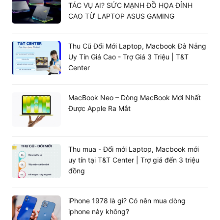
TÁC VỤ AI? SỨC MẠNH ĐỒ HỌA ĐỈNH
CAO TỪ LAPTOP ASUS GAMING
Thu Cũ Đổi Mới Laptop, Macbook Đà Nẵng
1.2. Chức năng và vai trò cốt lõi của CPU
Uy Tín Giá Cao - Trợ Giá 3 Triệu | T&T
Nếu hệ thống máy tính là một cơ thể thì bộ vi xử lý đóng
Center
vai trò như bộ não của con người, điều khiển và phân
tích thông tin qua các tác vụ:
MacBook Neo – Dòng MacBook Mới Nhất
Tính toán số học và logic:
Thực hiện các phép toán
Được Apple Ra Mắt
từ đơn giản đến phức tạp như cộng, trừ, nhân, chia
cho đến các thuật toán ma trận phức tạp phục vụ
cho các chương trình giả lập, đồ họa.
Điều khiển linh kiện
: Phối hợp nhịp nhàng với RAM,
Thu mua - Đổi mới Laptop, Macbook mới
card đồ họa rời VGA, ổ cứng để hệ thống không bị
uy tín tại T&T Center | Trợ giá đến 3 triệu
nghẽn cổ chai.
đồng
Phân phối luồng dữ liệu:
Tiếp nhận mã lệnh từ hệ
điều hành, phân tích cú pháp lệnh, điều phối dữ liệu
iPhone 1978 là gì? Có nên mua dòng
lưu trữ tạm thời và xuất kết quả hiển thị trực quan
iphone này không?
lên màn hình.