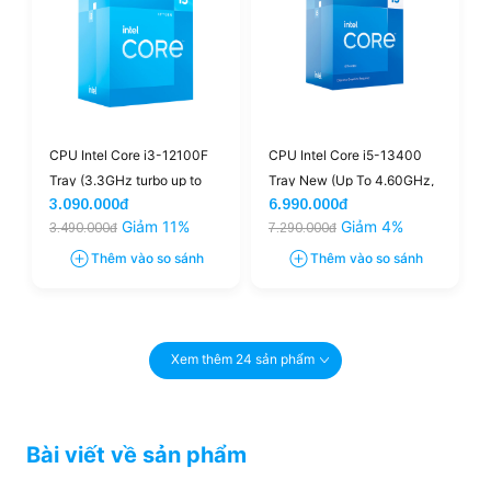
CPU Intel Core i3-12100F
CPU Intel Core i5-13400
Tray (3.3GHz turbo up to
Tray New (Up To 4.60GHz,
3.090.000đ
6.990.000đ
4.3GHz, 4 nhân 8 luồng,
10 Nhân 16 Luồng, 20 MB
Giảm 11%
Giảm 4%
3.490.000đ
7.290.000đ
12MB Cache, 65W)
Cache, LGA 1700)
Thêm vào so sánh
Thêm vào so sánh
Xem thêm 24 sản phẩm
Bài viết về sản phẩm