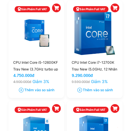
Sản Phẩm Full VAT
Sản Phẩm Full VAT
CPU Intel Core i5-12600KF
CPU Intel Core i7-12700K
Tray New (3.7GHz turbo up
Tray New (5.0GHz, 12 Nhân
4.750.000đ
9.290.000đ
to 4.9Ghz, 10 nhân 16
20 Luồng, 25M Cache,
Giảm 3%
Giảm 3%
4.900.000đ
9.590.000đ
luồng, 20MB Cache, 125W)
Alder Lake)
- Socket Intel LGA 1700
Thêm vào so sánh
Thêm vào so sánh
Sản Phẩm Full VAT
Sản Phẩm Full VAT