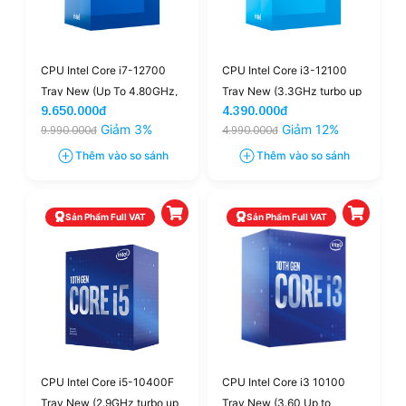
CPU Intel Core i7-12700
CPU Intel Core i3-12100
Tray New (Up To 4.80GHz,
Tray New (3.3GHz turbo up
9.650.000đ
4.390.000đ
12 Nhân 20 Luồng, 25M
to 4.3GHz, 4 nhân 8 luồng,
Giảm 3%
Giảm 12%
9.990.000đ
4.990.000đ
Cache, Alder Lake)
12MB Cache)
Thêm vào so sánh
Thêm vào so sánh
Sản Phẩm Full VAT
Sản Phẩm Full VAT
CPU Intel Core i5-10400F
CPU Intel Core i3 10100
Tray New (2.9GHz turbo up
Tray New (3.60 Up to