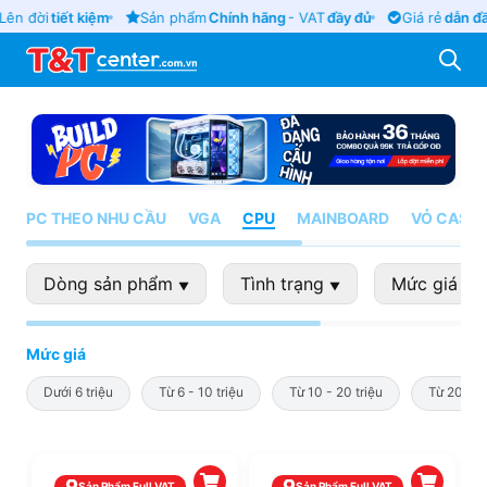
ên đời
tiết kiệm
Sản phẩm
Chính hãng
- VAT
đầy đủ
Giá rẻ
dẫn đầu
PC THEO NHU CẦU
VGA
CPU
MAINBOARD
VỎ CASE
Dòng sản phẩm
Tình trạng
Mức giá
▼
▼
▼
Mức giá
Dưới 6 triệu
Từ 6 - 10 triệu
Từ 10 - 20 triệu
Từ 20 - 4
Sản Phẩm Full VAT
Sản Phẩm Full VAT