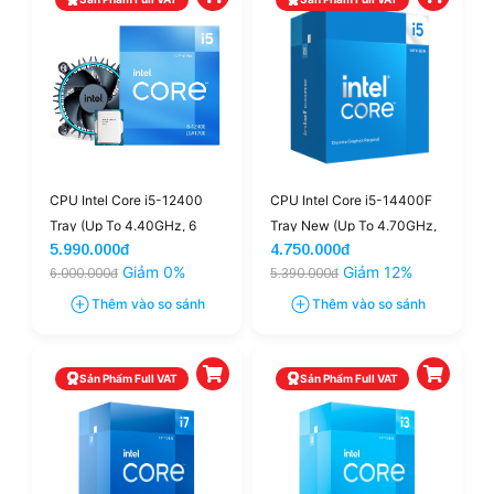
CPU Intel Core i5-12400
CPU Intel Core i5-14400F
Tray (Up To 4.40GHz, 6
Tray New (Up To 4.70GHz,
5.990.000đ
4.750.000đ
Nhân 12 Luồng, 18MB
10 Nhân 16 Luồng, 20MB
Giảm 0%
Giảm 12%
6.000.000đ
5.390.000đ
Cache, Alder Lake)
Cache, LGA 1700)
Thêm vào so sánh
Thêm vào so sánh
Sản Phẩm Full VAT
Sản Phẩm Full VAT