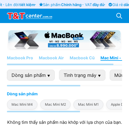
t
- Lên đời
tiết kiệm
Sản phẩm
Chính hãng
- VAT
đầy đủ
Giá rẻ
dẫn
Macbook Pro
Macbook Air
Macbook Cũ
Mac Mini - iM
Dòng sản phẩm
Tình trạng máy
Mức g
▼
▼
Dòng sản phẩm
Mac Mini M4
Mac Mini M2
Mac Mini M1
Apple Disp
Không tìm thấy sản phẩm nào khớp với lựa chọn của bạn.