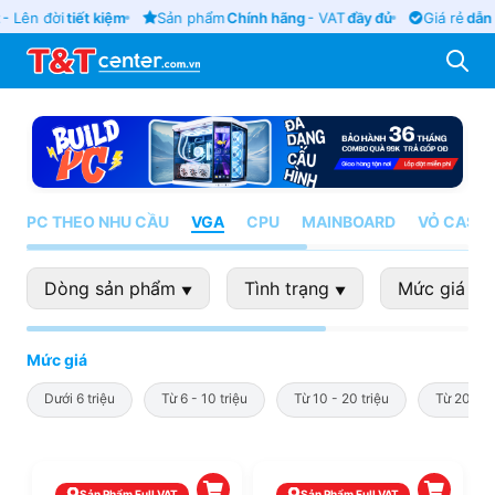
- Lên đời
tiết kiệm
Sản phẩm
Chính hãng
- VAT
đầy đủ
Giá rẻ
dẫn 
PC THEO NHU CẦU
VGA
CPU
MAINBOARD
VỎ CASE
Dòng sản phẩm
Tình trạng
Mức giá
▼
▼
▼
Mức giá
Dưới 6 triệu
Từ 6 - 10 triệu
Từ 10 - 20 triệu
Từ 20 - 4
Sản Phẩm Full VAT
Sản Phẩm Full VAT