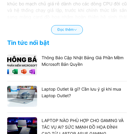
khúc bo mạch chủ giá rẻ dành cho các dòng CPU đời cũ
và hệ thống chạy giả lập, trước khi chính thức lấn sân
sang mảng card đồ họa nhằm hoàn thiện hệ sinh thái
phần cứng của mình.
Đọc thêm
Tin tức nổi bật
Thông Báo Cập Nhật Bảng Giá Phần Mềm
Microsoft Bản Quyền
Laptop Outlet là gì? Cần lưu ý gì khi mua
Laptop Outlet?
1.1. Lịch sử phát triển của thương hiệu
LAPTOP NÀO PHÙ HỢP CHO GAMING VÀ
TÁC VỤ AI? SỨC MẠNH ĐỒ HỌA ĐỈNH
JGINYUE tại nội địa
CAO TỪ LAPTOP ASUS GAMING