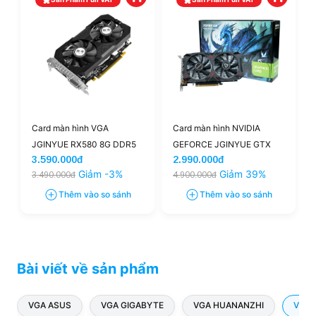
Card màn hình VGA
Card màn hình NVIDIA
JGINYUE RX580 8G DDR5
GEFORCE JGINYUE GTX
3.590.000đ
2.990.000đ
1060 3GB DDR5
Giảm -3%
Giảm 39%
3.490.000đ
4.900.000đ
Thêm vào so sánh
Thêm vào so sánh
Bài viết về sản phẩm
VGA ASUS
VGA GIGABYTE
VGA HUANANZHI
VGA 