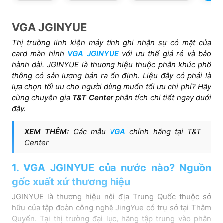
VGA JGINYUE
Thị trường linh kiện máy tính ghi nhận sự có mặt của
card màn hình
VGA JGINYUE
với ưu thế giá rẻ và bảo
hành dài. JGINYUE là thương hiệu thuộc phân khúc phổ
thông có sản lượng bán ra ổn định. Liệu đây có phải là
lựa chọn tối ưu cho người dùng muốn tối ưu chi phí? Hãy
cùng chuyên gia
T&T Center
phân tích chi tiết ngay dưới
đây.
XEM THÊM:
Các mẫu
VGA
chính hãng tại T&T
Center
1. VGA JGINYUE của nước nào? Nguồn
gốc xuất xứ thương hiệu
JGINYUE là thương hiệu nội địa Trung Quốc thuộc sở
hữu của tập đoàn công nghệ JingYue có trụ sở tại Thâm
Quyến. Tại thị trường đại lục, hãng tập trung vào phân