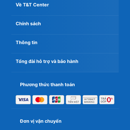
Về T&T Center
Chính sách
Thông tin
2.2. Hiệu năng khi chơi game và làm việc thực
tế
Tổng đài hỗ trợ và bảo hành
Thực tế cho thấy hiệu năng đồ họa của các dòng card
này tương đương các phiên bản từ những hãng lớn có
cùng thông số core clock. Dưới đây là bảng tổng hợp dữ
liệu kiểm tra tốc độ khung hình trung bình trên các tựa
Phương thức thanh toán
game phổ biến hiện nay:
FIFA
Liên Minh
Online
Huyền
Valorant
4
Mã Sản Phẩm
Thoại
(Full HD
Đơn vị vận chuyển
(Full
(Full HD -
- High)
HD -