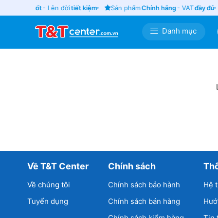
Thu cũ
giá tốt
- Lên đời
tiết kiệm
Sản phẩm
Chính hãng
- VAT
đầy đủ
Danh mục
Về T&T Center
Chính sách
Thô
Về chúng tôi
Chính sách bảo hành
Hệ 
Tuyển dụng
Chính sách bán hàng
Hướ
Chính sách kiểm hàng
Tin 