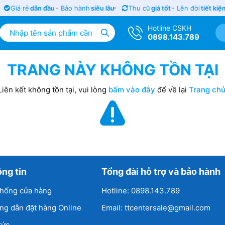
Giá rẻ
dẫn đầu
- Bảo hành
siêu lâu
Thu cũ
giá tốt
- Lên đời
tiết kiệ
Hotline CSKH
0898.143.789
TRANG NÀY KHÔNG TỒN TẠI
Liên kết không tồn tại, vui lòng
bấm vào đây
để về lại
Trang ch
ng tin
Tổng đài hỗ trợ và bảo hành
thống cửa hàng
Hotline: 0898.143.789
ng dẫn đặt hàng Online
Email: ttcentersale@gmail.com
tức