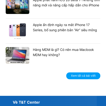
năng mới và nâng cấp hấp dẫn cho iPhone
Apple ấn định ngày ra mắt iPhone 17
Series, bổ sung phiên bản “Air” siêu mỏng
Hàng MDM là gì? Có nên mua Macbook
MDM hay không?
Xem tất cả bài viết
Về T&T Center