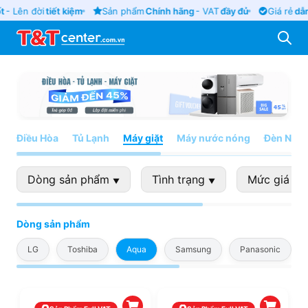
t
- Lên đời
tiết kiệm
Sản phẩm
Chính hãng
- VAT
đầy đủ
Giá rẻ
dẫn
Điều Hòa
Tủ Lạnh
Máy giặt
Máy nước nóng
Đèn NLM
Dòng sản phẩm
Tình trạng
Mức giá
▼
▼
▼
Dòng sản phẩm
LG
Toshiba
Aqua
Samsung
Panasonic