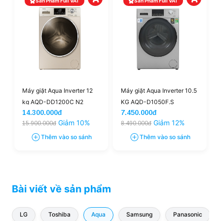
Sản Phẩm Full VAT
Sản Phẩm Full VAT
Máy giặt Aqua Inverter 12
Máy giặt Aqua Inverter 10.5
kg AQD-DD1200C N2
KG AQD-D1050F.S
14.300.000đ
7.450.000đ
Giảm 10%
Giảm 12%
15.900.000đ
8.490.000đ
Thêm vào so sánh
Thêm vào so sánh
Bài viết về sản phẩm
LG
Toshiba
Aqua
Samsung
Panasonic