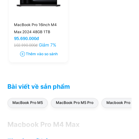
MacBook Pro 16inch M4
Max 2024 48GB 1TB
95.690.000đ
(16CPU-40GPU) | New
Giảm 7%
102.990.000đ
Thêm vào so sánh
Bài viết về sản phẩm
MacBook Pro M5
MacBook Pro M5 Pro
Macbook Pro M5 
Macbook Pro M4 Max