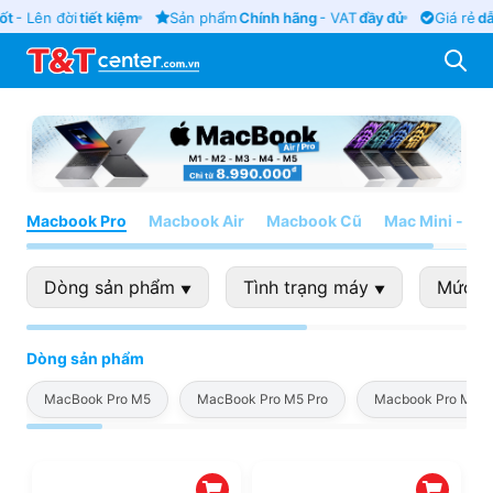
ốt
- Lên đời
tiết kiệm
Sản phẩm
Chính hãng
- VAT
đầy đủ
Giá rẻ
dẫ
Macbook Pro
Macbook Air
Macbook Cũ
Mac Mini - iM
Dòng sản phẩm
Tình trạng máy
Mức g
▼
▼
Dòng sản phẩm
MacBook Pro M5
MacBook Pro M5 Pro
Macbook Pro M5 