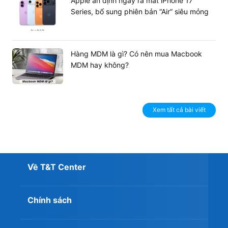
Apple ấn định ngày ra mắt iPhone 17
Series, bổ sung phiên bản “Air” siêu mỏng
Hàng MDM là gì? Có nên mua Macbook
MDM hay không?
Xem tất cả bài viết
Về T&T Center
Chính sách