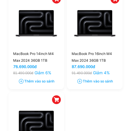
MacBook Pro 14inch M4
MacBook Pro 16inch M4
Max 2024 36GB 1TB
Max 2024 36GB 1TB
76.690.000đ
87.690.000đ
(14CPU-32GPU) | New
(14CPU-32GPU) | New
Giảm 6%
Giảm 4%
81.490.000đ
91.490.000đ
Thêm vào so sánh
Thêm vào so sánh