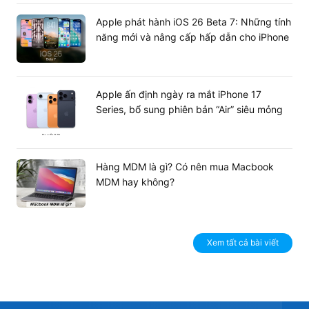
Cổng kết nối phổ biến
: Ưu tiên thiết bị hỗ trợ đầy đủ
chuẩn kết nối HDMI và VGA để dễ dàng tương thích
Apple phát hành iOS 26 Beta 7: Những tính
với cả PC đời cũ và mới.
năng mới và nâng cấp hấp dẫn cho iPhone
Apple ấn định ngày ra mắt iPhone 17
Series, bổ sung phiên bản “Air” siêu mỏng
Hàng MDM là gì? Có nên mua Macbook
MDM hay không?
Xem tất cả bài viết
2.1. Lựa chọn tấm nền phù hợp: IPS, VA hay
TN?