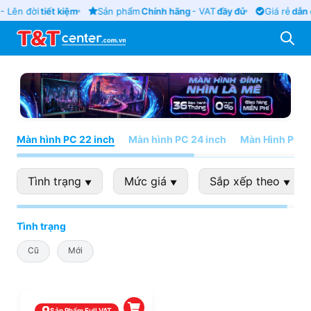
- Lên đời
tiết kiệm
Sản phẩm
Chính hãng
- VAT
đầy đủ
Giá rẻ
dẫn 
Màn hình PC 22 inch
Màn hình PC 24 inch
Màn Hình PC 2
Tình trạng
Mức giá
Sắp xếp theo
▼
▼
▼
Tình trạng
Cũ
Mới
Sản Phẩm Full VAT