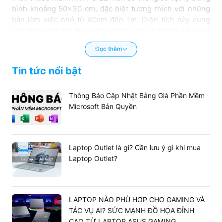
bình khoảng 50x30 cm, đặc biệt tương thích với những
bàn làm việc nhỏ từ 80cm đến 1m. Diện tích này cung
cấp tầm nhìn tập trung cho nhân viên kế toán xử lý số
liệu liên tục hoặc học sinh học trực tuyến, giúp giảm
Đọc thêm
thiểu tình trạng mỏi mắt và mỏi cơ cổ khi phải bao quát
không gian hiển thị quá lớn.
Tin tức nổi bật
Thông Báo Cập Nhật Bảng Giá Phần Mềm
Microsoft Bản Quyền
Laptop Outlet là gì? Cần lưu ý gì khi mua
Laptop Outlet?
LAPTOP NÀO PHÙ HỢP CHO GAMING VÀ
TÁC VỤ AI? SỨC MẠNH ĐỒ HỌA ĐỈNH
CAO TỪ LAPTOP ASUS GAMING