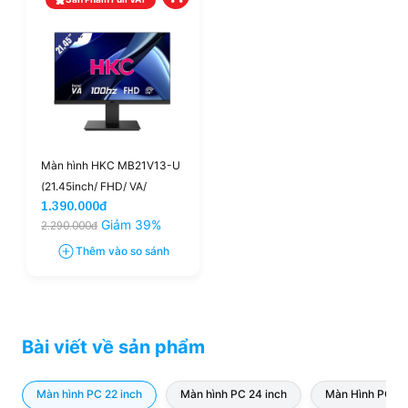
Màn hình HKC MB21V13-U
(21.45inch/ FHD/ VA/
1.390.000đ
100Hz/ 7 ms)
Giảm 39%
2.290.000đ
Thêm vào so sánh
Bài viết về sản phẩm
Màn hình PC 22 inch
Màn hình PC 24 inch
Màn Hình PC 27