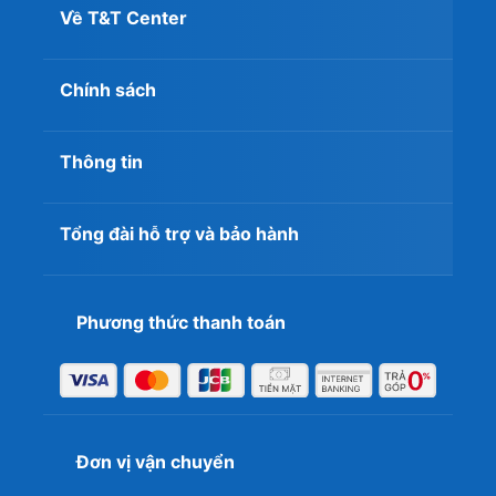
Về T&T Center
Chính sách
Tóm tắt nhược điểm:
Thông tin
Thiết kế ngoại hình ở phân khúc phổ thông có phần
tối giản, ít cắt xẻ hầm hố.
Tổng đài hỗ trợ và bảo hành
Độ nhận diện thương hiệu tại thị trường bán lẻ Việt
Nam chưa phủ sóng mạnh mẽ bằng một số hãng đối
thủ.
Phương thức thanh toán
2.1. Thiết kế và hiệu năng tản nhiệt thực tế
Các phiên bản hiệu năng cao như dòng XLR8 Gaming
được trang bị hệ thống tản nhiệt bài bản với quạt kép
hoặc ba quạt kích thước lớn, khối lá nhôm dày và ống
đồng nguyên chất. Khi chạy full load liên tục, nhiệt độ ổn
Đơn vị vận chuyển
định ở mức từ 65°C đến 72°C. Đây là mức nhiệt độ lý