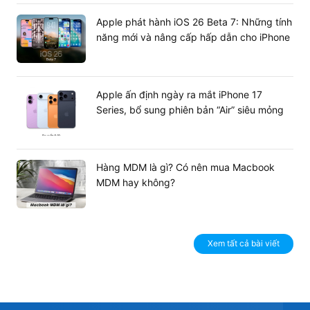
bị trong môi trường khắc nghiệt.
Apple phát hành iOS 26 Beta 7: Những tính
Tóm tắt ưu điểm:
năng mới và nâng cấp hấp dẫn cho iPhone
Giá thành cực tốt, thường tiết kiệm từ 5% đến 15% so
với dòng card tương đương của thương hiệu khác.
Hệ thống bo mạch dày dặn, sử dụng linh kiện có độ
Apple ấn định ngày ra mắt iPhone 17
bền cao giúp hoạt động liên tục ổn định.
Series, bổ sung phiên bản “Air” siêu mỏng
Khả năng tản nhiệt thực tế tối ưu, giữ nhiệt độ lý
tưởng khi xử lý tác vụ nặng.
Chế độ hậu mãi đổi mới minh bạch, linh hoạt từ nhà
Hàng MDM là gì? Có nên mua Macbook
phân phối Việt Nam.
MDM hay không?
Xem tất cả bài viết