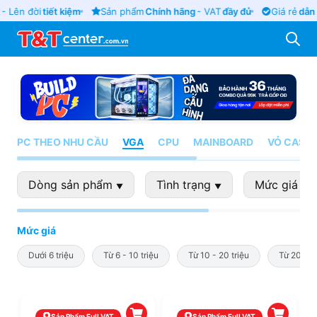
- Lên đời
tiết kiệm
Sản phẩm
Chính hãng
- VAT
đầy đủ
Giá rẻ
dẫn 
PC THEO NHU CẦU
VGA
CPU
MAINBOARD
VỎ CASE
Dòng sản phẩm
Tình trạng
Mức giá
▼
▼
▼
Mức giá
Dưới 6 triệu
Từ 6 - 10 triệu
Từ 10 - 20 triệu
Từ 20 - 4
Sản Phẩm Full VAT
Sản Phẩm Full VAT