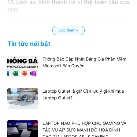
1.1. Lịch sử hình thành và vị thế toàn cầu của
PNY
PNY là tập đoàn công nghệ lớn được thành lập vào năm
1985 tại Mỹ, hiện có trụ sở chính đặt tại New Jersey. Với
Đọc thêm
hành trình phát triển hơn 40 năm, thương hiệu này đã
khẳng định vị thế vững chắc tại các thị trường khó tính
Tin tức nổi bật
như Mỹ và Châu Âu.
Thông Báo Cập Nhật Bảng Giá Phần Mềm
Microsoft Bản Quyền
Laptop Outlet là gì? Cần lưu ý gì khi mua
Laptop Outlet?
LAPTOP NÀO PHÙ HỢP CHO GAMING VÀ
TÁC VỤ AI? SỨC MẠNH ĐỒ HỌA ĐỈNH
CAO TỪ LAPTOP ASUS GAMING