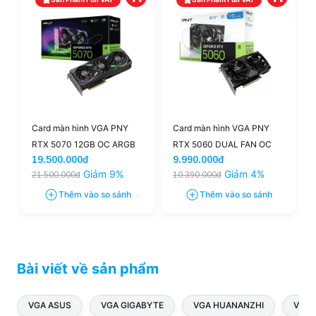
Card màn hình VGA PNY
Card màn hình VGA PNY
RTX 5070 12GB OC ARGB
RTX 5060 DUAL FAN OC
19.500.000đ
9.990.000đ
EPIC-X RGB 3 Fan (PNY-
8GB (PNY-RTX5060-8G-
Giảm 9%
Giảm 4%
21.500.000đ
10.390.000đ
RTX5070-12G-EPICX)
OC)
Thêm vào so sánh
Thêm vào so sánh
Bài viết về sản phẩm
VGA ASUS
VGA GIGABYTE
VGA HUANANZHI
VGA 