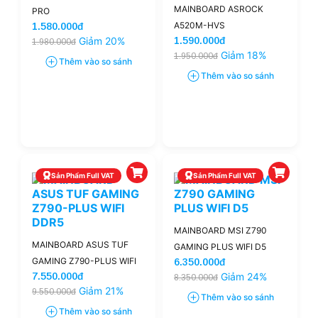
MAINBOARD ASROCK
PRO
A520M-HVS
1.580.000đ
Giảm 20%
1.590.000đ
1.980.000đ
Giảm 18%
1.950.000đ
Thêm vào so sánh
Thêm vào so sánh
Sản Phẩm Full VAT
Sản Phẩm Full VAT
MAINBOARD MSI Z790
MAINBOARD ASUS TUF
GAMING PLUS WIFI D5
GAMING Z790-PLUS WIFI
6.350.000đ
7.550.000đ
Giảm 24%
DDR5
8.350.000đ
Giảm 21%
9.550.000đ
Thêm vào so sánh
Thêm vào so sánh