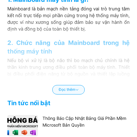
Mainboard là bản mạch nền tảng đóng vai trò trung tâm
kết nối trực tiếp mọi phần cứng trong hệ thống máy tính,
được ví như xương sống giúp đảm bảo sự vận hành ổn
định và đồng bộ của toàn bộ thiết bị.
2. Chức năng của Mainboard trong hệ
thống máy tính
Nếu bộ vi xử lý là bộ não thì bo mạch chủ chính là hệ
thần kinh trung ương điều phối toàn bộ máy tính. Thiết
bị điều phối điện năng từ bộ nguồn và thiết lập luồng
truyền tải tín hiệu tốc độ cao giữa các bộ phận.
Đọc thêm
Các nhóm nhiệm vụ chính bao gồm:
Liên kết và phân phối điện năng:
Tiếp nhận dòng
Tin tức nổi bật
điện chính từ bộ nguồn, hạ áp và điều phối dòng
điện sạch đến CPU, RAM, ổ cứng thông qua mạch
Thông Báo Cập Nhật Bảng Giá Phần Mềm
điều áp số chuyên dụng.
Microsoft Bản Quyền
Truyền tải dữ liệu tốc độ cao:
Định tuyến dòng chảy
dữ liệu giữa bộ vi xử lý, card đồ họa và các thiết bị