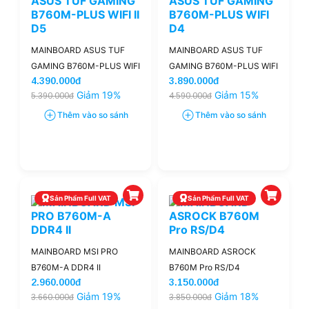
MAINBOARD ASUS TUF
MAINBOARD ASUS TUF
GAMING B760M-PLUS WIFI
GAMING B760M-PLUS WIFI
4.390.000đ
3.890.000đ
II D5
D4
Giảm 19%
Giảm 15%
5.390.000đ
4.590.000đ
Thêm vào so sánh
Thêm vào so sánh
Sản Phẩm Full VAT
Sản Phẩm Full VAT
MAINBOARD MSI PRO
MAINBOARD ASROCK
B760M-A DDR4 II
B760M Pro RS/D4
2.960.000đ
3.150.000đ
Giảm 19%
Giảm 18%
3.660.000đ
3.850.000đ