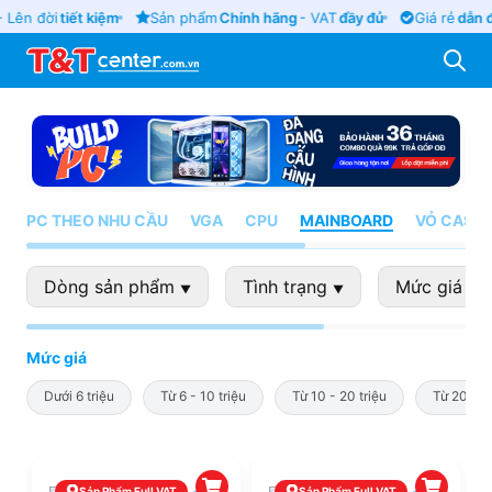
 Lên đời
tiết kiệm
Sản phẩm
Chính hãng
- VAT
đầy đủ
Giá rẻ
dẫn đ
PC THEO NHU CẦU
VGA
CPU
MAINBOARD
VỎ CASE
Dòng sản phẩm
Tình trạng
Mức giá
▼
▼
▼
Mức giá
Dưới 6 triệu
Từ 6 - 10 triệu
Từ 10 - 20 triệu
Từ 20 - 4
Sản Phẩm Full VAT
Sản Phẩm Full VAT