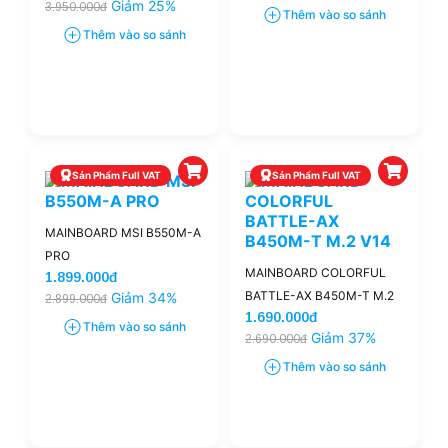
Giảm 25%
3.950.000đ
Thêm vào so sánh
Thêm vào so sánh
Sản Phẩm Full VAT
Sản Phẩm Full VAT
MAINBOARD MSI B550M-A
PRO
MAINBOARD COLORFUL
1.899.000đ
BATTLE-AX B450M-T M.2
Giảm 34%
2.899.000đ
1.690.000đ
V14
Thêm vào so sánh
Giảm 37%
2.690.000đ
Thêm vào so sánh