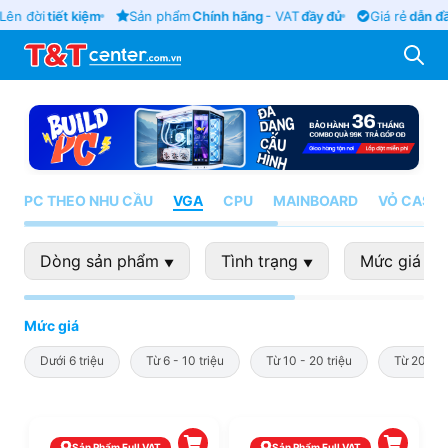
Lên đời
tiết kiệm
Sản phẩm
Chính hãng
- VAT
đầy đủ
Giá rẻ
dẫn đầ
PC THEO NHU CẦU
VGA
CPU
MAINBOARD
VỎ CASE
Dòng sản phẩm
Tình trạng
Mức giá
▼
▼
▼
Mức giá
Dưới 6 triệu
Từ 6 - 10 triệu
Từ 10 - 20 triệu
Từ 20 - 4
Sản Phẩm Full VAT
Sản Phẩm Full VAT