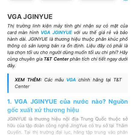
VGA JGINYUE
Thị trường linh kiện máy tính ghi nhận sự có mặt của
card màn hình
VGA JGINYUE
với ưu thế giá rẻ và bảo
hành dài. JGINYUE là thương hiệu thuộc phân khúc phổ
thông có sản lượng bán ra ổn định. Liệu đây có phải là
lựa chọn tối ưu cho người dùng muốn tối ưu chi phí? Hãy
cùng chuyên gia
T&T Center
phân tích chi tiết ngay dưới
đây.
XEM THÊM:
Các mẫu
VGA
chính hãng tại T&T
Center
1. VGA JGINYUE của nước nào? Nguồn
gốc xuất xứ thương hiệu
JGINYUE là thương hiệu nội địa Trung Quốc thuộc sở
hữu của tập đoàn công nghệ JingYue có trụ sở tại Thâm
Quyến. Tại thị trường đại lục, hãng tập trung vào phân