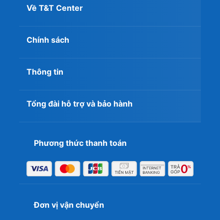
Về T&T Center
Chính sách
Thông tin
2.2. Hiệu năng khi chơi game và làm việc thực
tế
Tổng đài hỗ trợ và bảo hành
Thực tế cho thấy hiệu năng đồ họa của các dòng card
này tương đương các phiên bản từ những hãng lớn có
cùng thông số core clock. Dưới đây là bảng tổng hợp dữ
liệu kiểm tra tốc độ khung hình trung bình trên các tựa
Phương thức thanh toán
game phổ biến hiện nay:
FIFA
Liên Minh
Online
Huyền
Valorant
4
Mã Sản Phẩm
Thoại
(Full HD
Đơn vị vận chuyển
(Full
(Full HD -
- High)
HD -