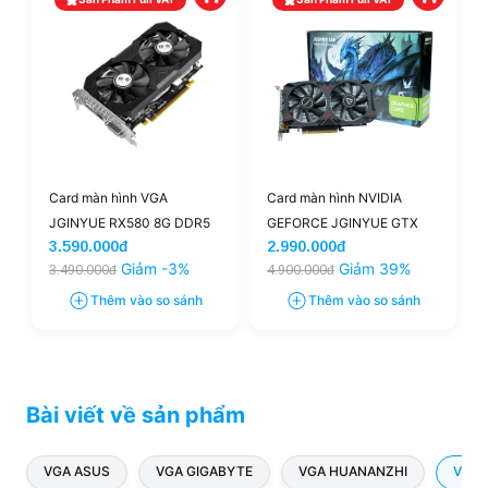
Card màn hình VGA
Card màn hình NVIDIA
JGINYUE RX580 8G DDR5
GEFORCE JGINYUE GTX
3.590.000đ
2.990.000đ
1060 3GB DDR5
Giảm -3%
Giảm 39%
3.490.000đ
4.900.000đ
Thêm vào so sánh
Thêm vào so sánh
Bài viết về sản phẩm
VGA ASUS
VGA GIGABYTE
VGA HUANANZHI
VGA 