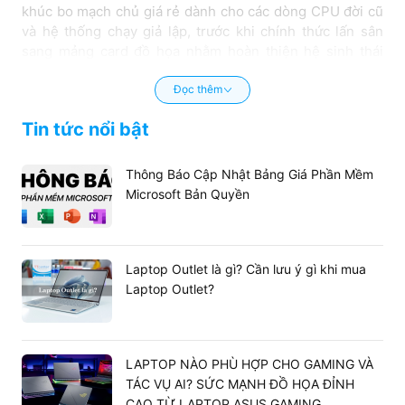
khúc bo mạch chủ giá rẻ dành cho các dòng CPU đời cũ
và hệ thống chạy giả lập, trước khi chính thức lấn sân
sang mảng card đồ họa nhằm hoàn thiện hệ sinh thái
phần cứng của mình.
Đọc thêm
Tin tức nổi bật
Thông Báo Cập Nhật Bảng Giá Phần Mềm
Microsoft Bản Quyền
Laptop Outlet là gì? Cần lưu ý gì khi mua
Laptop Outlet?
1.1. Lịch sử phát triển của thương hiệu
LAPTOP NÀO PHÙ HỢP CHO GAMING VÀ
TÁC VỤ AI? SỨC MẠNH ĐỒ HỌA ĐỈNH
JGINYUE tại nội địa
CAO TỪ LAPTOP ASUS GAMING