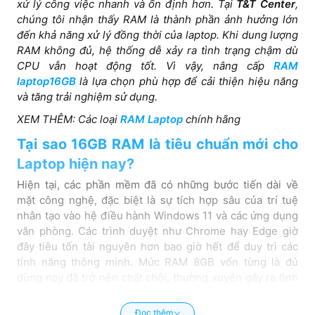
xử lý công việc nhanh và ổn định hơn. Tại
T&T Center
,
chúng tôi nhận thấy RAM là thành phần ảnh hưởng lớn
đến khả năng xử lý đồng thời của laptop. Khi dung lượng
RAM không đủ, hệ thống dễ xảy ra tình trạng chậm dù
CPU vẫn hoạt động tốt. Vì vậy, nâng cấp
RAM
laptop16GB
là lựa chọn phù hợp để cải thiện hiệu năng
và tăng trải nghiệm sử dụng.
XEM THÊM: Các loại
RAM Laptop
chính hãng
Tại sao 16GB RAM là tiêu chuẩn mới cho
Laptop hiện nay?
Hiện tại, các phần mềm đã có những bước tiến dài về
mặt công nghệ, đặc biệt là sự tích hợp sâu của trí tuệ
nhân tạo vào hệ điều hành Windows 11 và các ứng dụng
văn phòng. Các trình duyệt như Chrome hay Edge giờ
đây tiêu tốn tài nguyên hơn bao giờ hết để duy trì các
tính năng thông minh. Mức RAM 8GB vốn từng là đủ
dùng nay đã trở nên chật chội, thường xuyên gây ra tình
trạng giật lag hoặc tràn bộ nhớ.
Đọc thêm