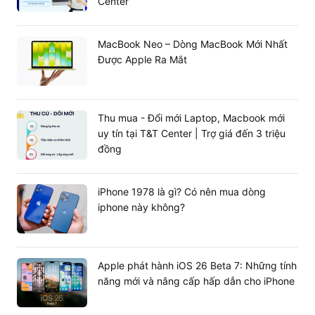
Center
Tối ưu cho thiết kế đồ họa và Gaming
MacBook Neo – Dòng MacBook Mới Nhất
Đối với các designer chuyên nghiệp, 16GB RAM là mức
Được Apple Ra Mắt
tối thiểu để các phần mềm như Adobe Photoshop hay
Premiere Pro vận hành ổn định khi xử lý file nặng. Trong
thế giới game, các tựa game AAA hiện nay đều yêu cầu
mức dung lượng này để đảm bảo khung hình ổn định,
Thu mua - Đổi mới Laptop, Macbook mới
tránh hiện tượng giật hình khi tải các bản đồ rộng lớn
uy tín tại T&T Center | Trợ giá đến 3 triệu
hoặc hiệu ứng đồ họa phức tạp.
đồng
Phân loại RAM Laptop 16GB phổ biến
nhất
iPhone 1978 là gì? Có nên mua dòng
Để giúp bạn có cái nhìn tổng quan, dưới đây là bảng so
iphone này không?
sánh giữa hai chuẩn RAM phổ biến nhất trên thị trường
hiện nay:
Apple phát hành iOS 26 Beta 7: Những tính
Đặc điểm
DDR4
DDR5
năng mới và nâng cấp hấp dẫn cho iPhone
Tốc độ
2666MHz -
4800MHz -
Bus
3200MHz
5600MHz+