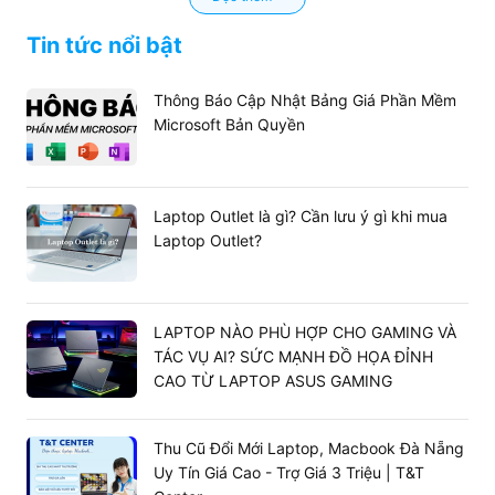
Xử lý đa nhiệm không giới hạn
Hãy tưởng tượng bạn đang tham gia một cuộc họp quan
Tin tức nổi bật
trọng trên Zoom, đồng thời mở hơn 30 tab Chrome để
tra cứu dữ liệu và xử lý các bảng tính Excel hàng nghìn
Thông Báo Cập Nhật Bảng Giá Phần Mềm
dòng. Với
RAM Laptop 16GB
, kịch bản này trở nên vô
Microsoft Bản Quyền
cùng mượt mà. Bạn có thể chuyển đổi qua lại giữa các
ứng dụng tức thì mà không bao giờ phải gặp tình trạng
load lại trang hay treo máy giữa chừng.
Laptop Outlet là gì? Cần lưu ý gì khi mua
Laptop Outlet?
LAPTOP NÀO PHÙ HỢP CHO GAMING VÀ
TÁC VỤ AI? SỨC MẠNH ĐỒ HỌA ĐỈNH
CAO TỪ LAPTOP ASUS GAMING
Thu Cũ Đổi Mới Laptop, Macbook Đà Nẵng
Uy Tín Giá Cao - Trợ Giá 3 Triệu | T&T