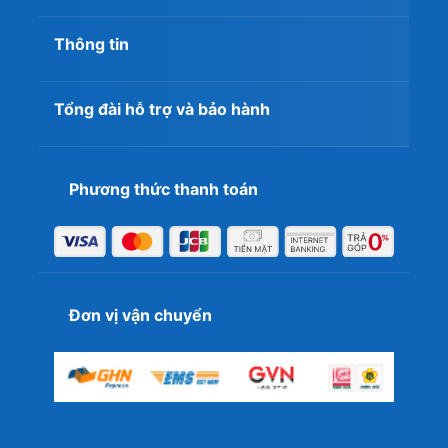
Thông tin
Tổng đài hỗ trợ và bảo hành
Phương thức thanh toán
RAM Laptop 16GB DDR5 - Tốc độ vượt trội
cho thế hệ mới
Chuẩn DDR5 là biểu tượng của tốc độ trong năm 2026.
Đơn vị vận chuyển
Với băng thông gấp đôi DDR4 và khả năng quản lý điện
năng ngay trên chip nhớ, DDR5 giúp laptop hoạt động
mát hơn và nhanh hơn. Đây là lựa chọn bắt buộc cho các
dòng Laptop Gaming đời mới hoặc máy trạm
(Workstation) sử dụng chip Intel thế hệ 12, 13 trở lên.