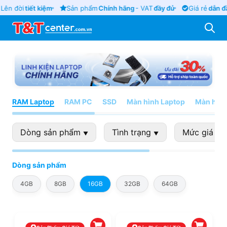
Lên đời
tiết kiệm
Sản phẩm
Chính hãng
- VAT
đầy đủ
Giá rẻ
dẫn đ
RAM Laptop
RAM PC
SSD
Màn hình Laptop
Màn hìn
Dòng sản phẩm
Tình trạng
Mức giá
▼
▼
▼
Dòng sản phẩm
4GB
8GB
16GB
32GB
64GB