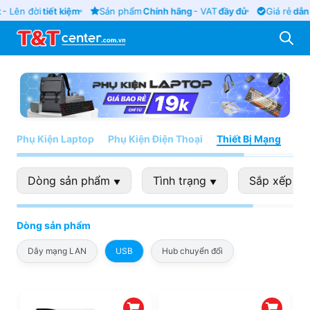
- Lên đời
tiết kiệm
Sản phẩm
Chính hãng
- VAT
đầy đủ
Giá rẻ
dẫn 
Phụ Kiện Laptop
Phụ Kiện Điện Thoại
Thiết Bị Mạng
Ph
Dòng sản phẩm
Tình trạng
Sắp xếp th
▼
▼
Dòng sản phẩm
Dây mạng LAN
USB
Hub chuyển đổi