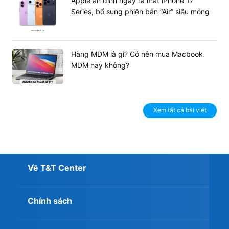
Apple ấn định ngày ra mắt iPhone 17
Series, bổ sung phiên bản “Air” siêu mỏng
Hàng MDM là gì? Có nên mua Macbook
MDM hay không?
Xem tất cả bài viết
Về T&T Center
Chính sách