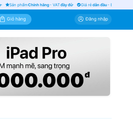
Sản phẩm
Chính hãng
- VAT
đầy đủ
Giá rẻ
dẫn đầu
- Bảo hành
siê
Giỏ hàng
Đăng nhập