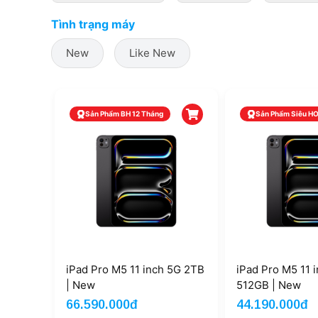
Tình trạng máy
New
Like New
Sản Phẩm BH 12 Tháng
Sản Phẩm Siêu H
iPad Pro M5 11 inch 5G 2TB
iPad Pro M5 11 
| New
512GB | New
66.590.000đ
44.190.000đ