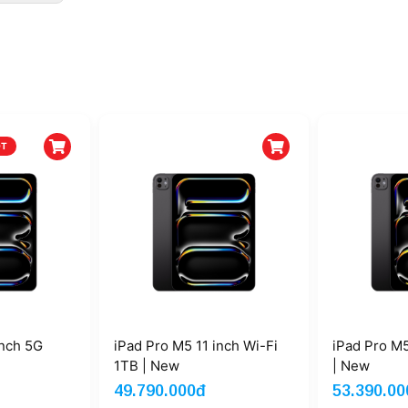
OT
inch 5G
iPad Pro M5 11 inch Wi-Fi
iPad Pro M5
1TB | New
| New
49.790.000đ
53.390.00