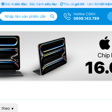
Giá rẻ
dẫn đầu
- Bảo hành
siêu lâu
Thu cũ
giá tốt
- Lên đời
tiết kiệm
Hotline CSKH
0898.143.789
 theo
▼