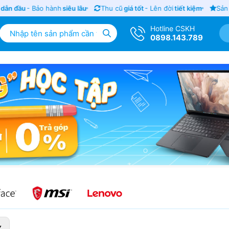
n đầu
- Bảo hành
siêu lâu
Thu cũ
giá tốt
- Lên đời
tiết kiệm
Sản p
Hotline CSKH
0898.143.789
▼