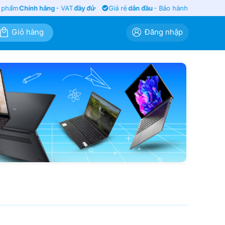
hẩm
Chính hãng
- VAT
đầy đủ
Giá rẻ
dẫn đầu
- Bảo hành
siêu lâu
Giỏ hàng
Đăng nhập