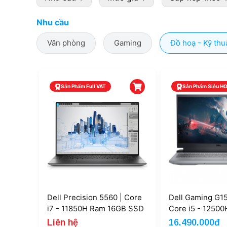
Nhu cầu
Văn phòng
Gaming
Đồ hoạ - Kỹ thu
Sản Phẩm Full VAT
Sản Phẩm Siêu H
Dell Precision 5560 | Core
Dell Gaming G15
i7 - 11850H Ram 16GB SSD
Core i5 - 1250
512GB RTX A2000 15.6''
SSD 512GB RTX
Liên hệ
16.490.000đ