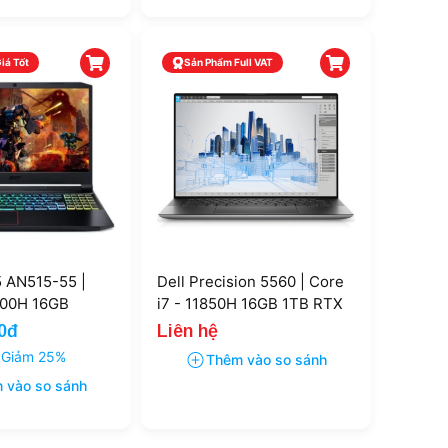
iá Tốt
Sản Phẩm Full VAT
5 AN515-55 |
Dell Precision 5560 | Core
300H 16GB
i7 - 11850H 16GB 1TB RTX
650Ti 15.6''
A2000 15.6'' FHD+
0đ
Liên hệ
Giảm 25%
Thêm vào so sánh
 vào so sánh