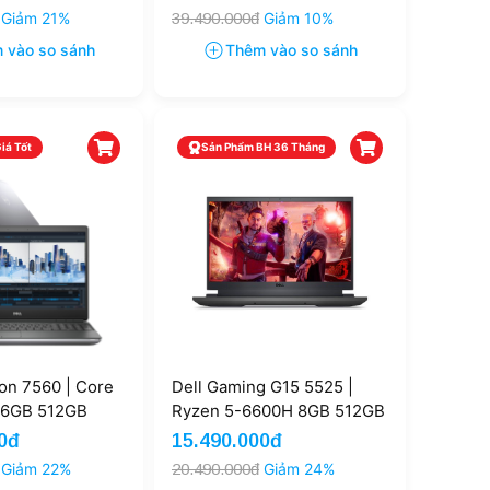
5.6'' FHD
OLED (Outlet)
Giảm 21%
39.490.000đ
Giảm 10%
 vào so sánh
Thêm vào so sánh
iá Tốt
Sản Phẩm BH 36 Tháng
ion 7560 | Core
Dell Gaming G15 5525 |
16GB 512GB
Ryzen 5-6600H 8GB 512GB
T1200
RTX 3050 4GB 15.6'' FHD
0đ
15.490.000đ
120Hz (Like New)
Giảm 22%
20.490.000đ
Giảm 24%