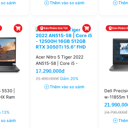
 so sánh
Thêm vào so sánh
Thêm
Sản Phẩm Giá Tốt
Sản Phẩm G
Acer Nitro 5 Tiger 2022
AN515-58 | Core i5 -
12500H 16GB 512GB RTX
17.290.000đ
3050Ti 15.6'' FHD
21.490.000đ
Giảm 20%
Thêm vào so sánh
 5530 |
Dell Precis
0HX Ram
w-11855m 
RTX 4060
Nvidia RTX 
21.990.00
FHD
m 13%
24.790.000đ
 so sánh
Thêm