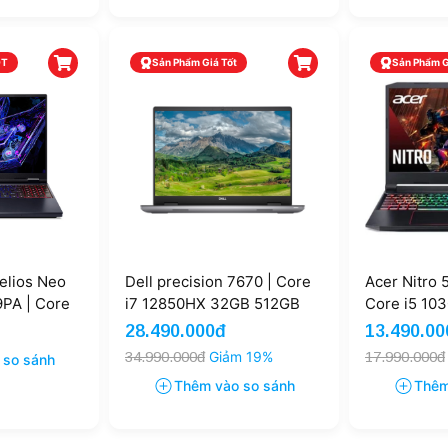
OT
Sản Phẩm Giá Tốt
Sản Phẩm G
elios Neo
Dell precision 7670 | Core
Acer Nitro 
PA | Core
i7 12850HX 32GB 512GB
Core i5 10
GB 1TB RTX
A2000 8GB 16'' FHD+
512GB GTX 1
28.490.000đ
13.490.00
.5K 180Hz
FHD
34.990.000đ
Giảm 19%
17.990.000đ
 so sánh
Thêm vào so sánh
Thêm