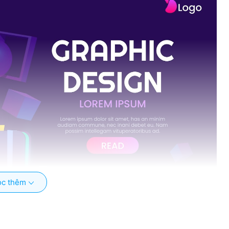
c thêm
thuật là gì ?