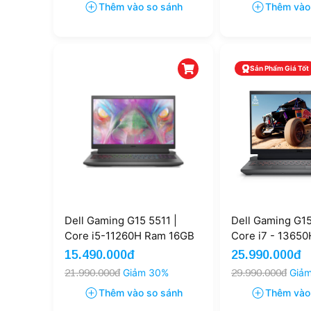
Thêm vào so sánh
Thêm vào
Sản Phẩm Giá Tốt
Dell Gaming G15 5511 |
Dell Gaming G15
Core i5-11260H Ram 16GB
Core i7 - 1365
SSD 512GB RTX 3050 4GB
16GB SSD 1TB 
15.490.000đ
25.990.000đ
120Hz
8GB 15.6'' FHD
21.990.000đ
Giảm 30%
29.990.000đ
Giả
Thêm vào so sánh
Thêm vào