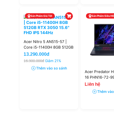
Sản Phẩm Giá Tốt
Sản Phẩm Siêu H
Acer Nitro 5 AN515-57 |
Core i5-11400H 8GB 512GB
RTX 3050 15.6'' FHD IPS
13.290.000đ
144Hz
16.900.000đ
Giảm 21%
Thêm vào so sánh
Acer Predator H
16 PHN16-72-99
i9-14900HX 16
Liên hệ
4060 8GB 16'' 2
Thêm vào