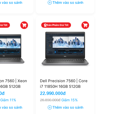
 vào so sánh
Thêm vào so sánh
iá Tốt
Sản Phẩm Giá Tốt
ion 7560 | Xeon
Dell Precision 7560 | Core
16GB 512GB
i7 11850H 16GB 512GB
A3000 15.6''
Nvidia RTX A4000 15.6''
0đ
22.990.000đ
FHD
Giảm 11%
26.890.000đ
Giảm 15%
 vào so sánh
Thêm vào so sánh