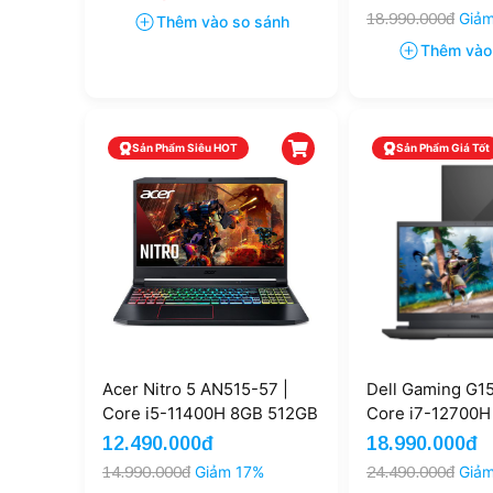
FHD
18.990.000đ
Giả
Thêm vào so sánh
Thêm vào
Sản Phẩm Siêu HOT
Sản Phẩm Giá Tốt
Acer Nitro 5 AN515-57 |
Dell Gaming G15
Core i5-11400H 8GB 512GB
Core i7-12700H
GTX 1650 15.6'' FHD IPS
512GB RTX 3050
12.490.000đ
18.990.000đ
144Hz
FHD 120Hz (Lik
14.990.000đ
Giảm 17%
24.490.000đ
Giả