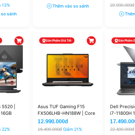
2.5K+ 165Hz (Like New)
3060 4GB 1
m 13%
23.990.000đ
Thêm vào so sánh
 so sánh
Thêm
Sản Phẩm Giá Tốt
Sản Phẩm G
 5520 |
Asus TUF Gaming F15
Dell Precis
 16GB
FX506LHB-HN188W | Core
i7-11800H 
 4GB 15.6''
i5 - 10300H 16GB 512GB
15.6'' FHD 
12.990.000đ
17.490.00
eNew)
GTX 1650 15.6'' FHD 144Hz
m 22%
16.490.000đ
Giảm 21%
22.490.000đ