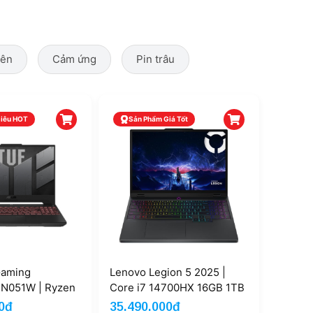
iên
Cảm ứng
Pin trâu
Siêu HOT
Sản Phẩm Giá Tốt
Gaming
Lenovo Legion 5 2025 |
N051W | Ryzen
Core i7 14700HX 16GB 1TB
16GB 512GB RTX
RTX 5050 8GB 15'' 2.5K
0đ
35.490.000đ