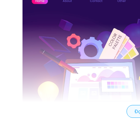
Đọ
Các tiêu chí khi chọn mua laptop đồ họa - kỹ 