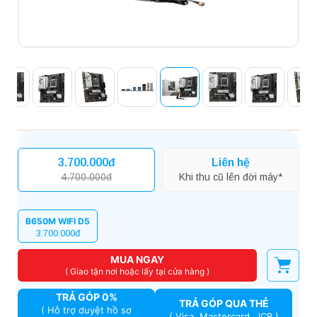
3.700.000đ
Liên hệ
4.700.000đ
Khi thu cũ lên đời máy*
B650M WIFI D5
3.700.000đ
MUA NGAY
( Giao tận nơi hoặc lấy tại cửa hàng )
TRẢ GÓP 0%
TRẢ GÓP QUA THẺ
( Hỗ trợ duyệt hồ sơ
( Visa, Mastercard, JCB )