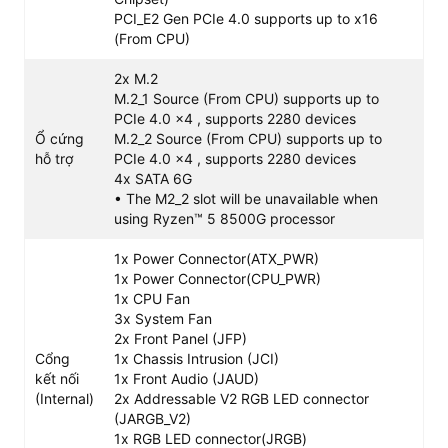
PCI_E2 Gen PCIe 4.0 supports up to x16
(From CPU)
2x M.2
M.2_1 Source (From CPU) supports up to
PCIe 4.0 x4 , supports 2280 devices
Ổ cứng
M.2_2 Source (From CPU) supports up to
hỗ trợ
PCIe 4.0 x4 , supports 2280 devices
Thiết kế mATX nhỏ gọn và độ bền chuẩn quân
4x SATA 6G
• The M2_2 slot will be unavailable when
đội
using Ryzen™ 5 8500G processor
Với kích thước tiêu chuẩn Mainboard mATX AM5 là
226mm x 243.84mm, sản phẩm tương thích tốt với hầu
1x Power Connector(ATX_PWR)
hết vỏ case từ Mini-Tower đến Mid-Tower. Điều này giúp
1x Power Connector(CPU_PWR)
tối ưu không gian bàn làm việc nhưng vẫn đảm bảo đầy
1x CPU Fan
đủ kết nối quan trọng.
3x System Fan
2x Front Panel (JFP)
Điểm đắt giá nằm ở cấu trúc vật lý bo mạch. MSI sử dụng
Cổng
1x Chassis Intrusion (JCI)
lớp PCB 6 lớp kết hợp độ dày lá đồng lên đến 2oz, tăng
kết nối
1x Front Audio (JAUD)
cường độ ổn định tín hiệu và hỗ trợ tản nhiệt thụ động
(Internal)
2x Addressable V2 RGB LED connector
khi hệ thống chạy công suất cao. Ngoài ra, vị trí khe cắm
(JARGB_V2)
đồ họa chính được trang bị công nghệ khe PCie steel
1x RGB LED connector(JRGB)