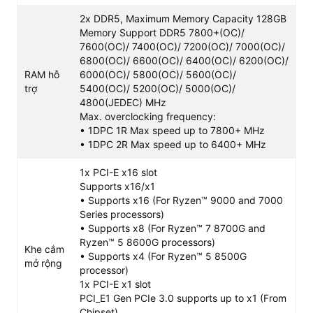
Socket AM5
: Hỗ trợ các dòng CPU AMD Ryzen
2x DDR5, Maximum Memory Capacity 128GB
7000, 8000 và 9000 Series, giúp tối ưu hệ thống
Memory Support DDR5 7800+(OC)/
và nâng cấp lâu dài.
7600(OC)/ 7400(OC)/ 7200(OC)/ 7000(OC)/
6800(OC)/ 6600(OC)/ 6400(OC)/ 6200(OC)/
RAM DDR5:
Gồm 2 khe cắm (tối đa 128GB), hỗ
RAM hỗ
6000(OC)/ 5800(OC)/ 5600(OC)/
trợ ép xung cực cao lên đến 7800+(OC) MHz.
trợ
5400(OC)/ 5200(OC)/ 5000(OC)/
Lưu trữ PCIe 4.0:
Trang bị 2 khe SSD M.2 NVMe
4800(JEDEC) MHz
PCIe 4.0 x4 tốc độ cao giúp khởi động và tải
Max. overclocking frequency:
game cực nhanh.
• 1DPC 1R Max speed up to 7800+ MHz
• 1DPC 2R Max speed up to 6400+ MHz
Mạng Wi-Fi 6E & LAN 2.5G:
Tích hợp Wi-Fi 6E
băng tần 6GHz cùng cổng LAN 2.5G, đảm bảo
1x PCI-E x16 slot
kết nối mượt mà, không độ trễ.
Supports x16/x1
• Supports x16 (For Ryzen™ 9000 and 7000
Series processors)
• Supports x8 (For Ryzen™ 7 8700G and
Ryzen™ 5 8600G processors)
Khe cắm
• Supports x4 (For Ryzen™ 5 8500G
mở rộng
processor)
1x PCI-E x1 slot
PCI_E1 Gen PCIe 3.0 supports up to x1 (From
Chipset)