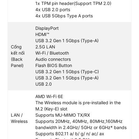
1x TPM pin header(Support TPM 2.0)
Armor bọc thép kiên cố, ngăn ngừa tình trạng cong gãy
4x USB 2.0 ports
khi lắp đặt card đồ họa lớn như NVIDIA GeForce RTX 40
4x USB 5Gbps Type A ports
Series hay AMD Radeon RX 7000 Series.
DisplayPort
HDMI™
USB 3.2 Gen 1 5Gbps (Type-A)
Cổng
2.5G LAN
kết nối
Wi-Fi / Bluetooth
(Back
Audio connectors
Panel)
Flash BIOS Button
USB 3.2 Gen 1 5Gbps (Type-C)
USB 3.2 Gen 1 5Gbps (Type-A)
USB 2.0
AMD Wi-Fi 6E
The Wireless module is pre-installed in the
M.2 (Key-E) slot
LAN /
Supports MU-MIMO TX/RX
Những tính năng cốt lõi của MSI B650M
Wireless
Supports 20MHz, 40MHz, 80MHz,160MHz
Gaming Wifi D5
bandwidth in 2.4GHz/ 5GHz or 6GHz* bands
Supports 802.11 a/ b/ g/ n/ ac/ ax
Để chứng minh giá trị sử dụng thực tế và hiệu năng của