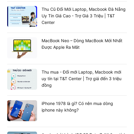
chi phí nâng cấp PC amd về lâu dài.
Thu Cũ Đổi Mới Laptop, Macbook Đà Nẵng
Hỗ trợ toàn diện AMD Ryzen 7000, 8000 và
Uy Tín Giá Cao - Trợ Giá 3 Triệu | T&T
9000 Series
Center
Sử dụng Socket AM5, bo mạch chủ đem lại vòng đời sản
phẩm lâu dài, đảm bảo khả năng B650M chạy Ryzen
9000 cũng như thế hệ tiếp theo. Thiết bị vận hành ổn
MacBook Neo – Dòng MacBook Mới Nhất
định từ Ryzen 5 7500F, Ryzen 8000 Series đến Ryzen 7
Được Apple Ra Mắt
7800X3D.
Thu mua - Đổi mới Laptop, Macbook mới
uy tín tại T&T Center | Trợ giá đến 3 triệu
đồng
iPhone 1978 là gì? Có nên mua dòng
iphone này không?