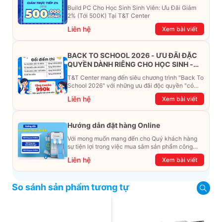
Build PC Cho Học Sinh Sinh Viên: Ưu Đãi Giảm
2% (Tới 500K) Tại T&T Center
Liên hệ
Xem bài viết
BACK TO SCHOOL 2026 - ƯU ĐÃI ĐẶC
QUYỀN DÀNH RIÊNG CHO HỌC SINH -
SINH VIÊN
T&T Center mang đến siêu chương trình "Back To
School 2026" với những ưu đãi độc quyền "có
một không hai". Đừng để chiếc ví phải "ét-ô-ét",
Liên hệ
Xem bài viết
cùng khám phá ngay ưu đãi siêu khủng dưới đây
nhé!
Hướng dẫn đặt hàng Online
Với mong muốn mang đến cho Quý khách hàng
sự tiện lợi trong việc mua sắm sản phẩm công
nghệ từ xa. Trong bài viết này, T&T Center sẽ
Liên hệ
Xem bài viết
hướng dẫn chi tiết cách mua hàng trực tuyến qua
các kênh online Website, Zalo, Messenger và
hotline để khách hàng có thể mua sắm một cách
So sánh sản phẩm tương tự
dễ dàng và nhanh chóng nhất. Cùng xem ngay
nhé!