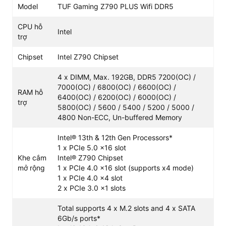
Model
TUF Gaming Z790 PLUS Wifi DDR5
Hỗ trợ CPU Intel Gen 12, 13, 14:
Socket LGA1700
tương thích hoàn hảo với các vi xử lý dòng K, tối
CPU hỗ
Intel
ưu khả năng nâng cấp về sau.
trợ
RAM DDR5 đến 7200MHz:
Hỗ trợ tối đa 192GB,
Chipset
Intel Z790 Chipset
tích hợp AEMP II giúp ép xung dễ dàng, tăng tốc
đa nhiệm và render.
4 x DIMM, Max. 192GB, DDR5 7200(OC) /
7000(OC) / 6800(OC) / 6600(OC) /
Đồ họa PCIe 5.0 x16:
Băng thông 64 GB/s (gấp
RAM hỗ
6400(OC) / 6200(OC) / 6000(OC) /
đôi PCIe 4.0), đón đầu sức mạnh của các thế hệ
trợ
5800(OC) / 5600 / 5400 / 5200 / 5000 /
card đồ họa mới nhất.
4800 Non-ECC, Un-buffered Memory
4 Khe SSD M.2 PCIe 4.0:
Tốc độ truyền tải siêu
Intel® 13th & 12th Gen Processors*
tốc, giúp nạp game nặng và xử lý file dung lượng
1 x PCIe 5.0 x16 slot
lớn chỉ trong vài giây.
Khe cắm
Intel® Z790 Chipset
Kết nối không dây Wifi 6E:
Tận dụng băng tần
mở rộng
1 x PCIe 4.0 x16 slot (supports x4 mode)
6GHz đem lại tốc độ mượt mà, độ trễ cực thấp
1 x PCIe 4.0 x4 slot
cho game thủ và streamer.
2 x PCIe 3.0 x1 slots
Total supports 4 x M.2 slots and 4 x SATA
6Gb/s ports*