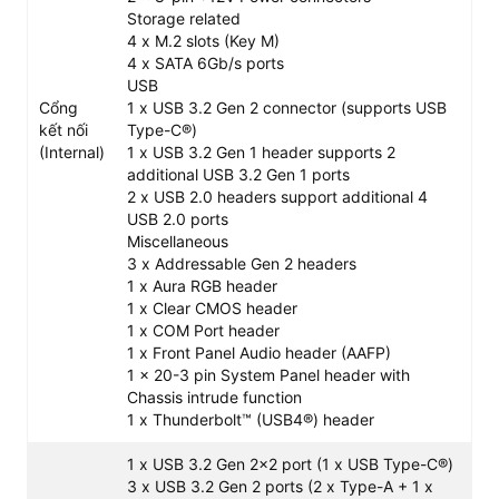
Storage related
mạnh mẽ
4 x M.2 slots (Key M)
Bo mạch chủ trang bị hệ thống nguồn VRM cấu trúc
4 x SATA 6Gb/s ports
16+1+1 phases, chịu tải lên tới 60A mỗi tầng. Thiết kế
USB
này kết hợp các linh kiện MOSFETs và trình điều khiển
Cổng
1 x USB 3.2 Gen 2 connector (supports USB
vào một gói duy nhất, cung cấp năng lượng sạch ổn định
kết nối
Type-C®)
(Internal)
1 x USB 3.2 Gen 1 header supports 2
cho CPU. Nhờ vậy, bo mạch chủ dễ dàng duy trì dòng
additional USB 3.2 Gen 1 ports
điện liên tục cho các vi xử lý Intel dòng K có TDP lớn
2 x USB 2.0 headers support additional 4
như Core i7 hay Core i9 khi render nặng hoặc ép xung
USB 2.0 ports
mà không lo sụt áp.
Miscellaneous
3 x Addressable Gen 2 headers
Hiệu năng với RAM DDR5 và PCIe 5.0
1 x Aura RGB header
Mainboard ASUS TUF Gaming Z790-Plus Wifi DDR5
hỗ
1 x Clear CMOS header
trợ công nghệ RAM DDR5 với dung lượng tối đa 192GB.
1 x COM Port header
Nhờ tính năng ASUS Enhanced Memory Profile II (AEMP
1 x Front Panel Audio header (AAFP)
II), hệ thống dễ dàng kích hoạt các cấu hình ép xung bộ
1 x 20-3 pin System Panel header with
nhớ đạt mức xung nhịp hơn 7200MHz (OC). Song song
Chassis intrude function
1 x Thunderbolt™ (USB4®) header
đó, khe cắm PCIe 5.0 x16 mang lại băng thông nhanh
gấp đôi chuẩn PCIe 4.0 trước đây (đạt 64 GB/s), tạo nền
1 x USB 3.2 Gen 2x2 port (1 x USB Type-C®)
tảng tương thích tốt và tránh nghẽn cổ chai cho card đồ
3 x USB 3.2 Gen 2 ports (2 x Type-A + 1 x
họa thế hệ mới.