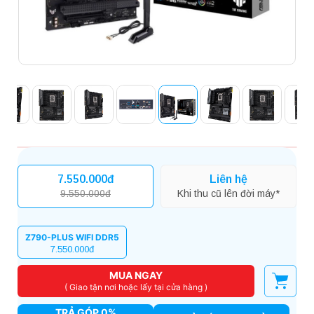
7.550.000đ
Liên hệ
9.550.000đ
Khi thu cũ lên đời máy*
Z790-PLUS WIFI DDR5
7.550.000đ
MUA NGAY
( Giao tận nơi hoặc lấy tại cửa hàng )
TRẢ GÓP 0%