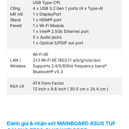
USB Type-C®)
Cổng
4 x USB 3.2 Gen 1 ports (4 x Type-A)
Tản nhiệt tối ưu và công nghệ AI Cooling
kết nối
1 x DisplayPort
II
(Back
1 x HDMI® port
Panel)
1 x Wi-Fi Module
ASUS đã mở rộng diện tích bề mặt của khối tản nhiệt
1 x Intel® 2.5Gb Ethernet port
VRM heatsink để làm mát nhanh chóng khu vực mosfet
5 x Audio jacks
và cuộn cảm. Mạch in (PCB) nhiều lớp cũng hỗ trợ tản
1 x Optical S/PDIF out port
nhiệt xung quanh các linh kiện quan trọng. Ngoài ra,
công nghệ AI Cooling II cho phép hệ thống tự động đo
Wi-Fi 6E
đạc nhiệt độ CPU trong quá trình stress-test để tính
LAN /
2x2 Wi-Fi 6E (802.11 a/b/g/n/ac/ax)
Wireless
Supports 2.4/5/6GHz frequency band*
toán tốc độ quạt tối thiểu, giúp cân bằng giữa hiệu năng
Bluetooth® v5.3
làm mát và độ ồn.
Khả năng kết nối: Wifi 6E và hệ thống
ATX Form Factor
Kích cỡ
12 inch x 9.6 inch ( 30.5 cm x 24.4 cm )
M.2 siêu tốc
Nhu cầu truyền tải tệp tin dung lượng lớn và duy trì kết
nối mạng ổn định của các streamer hay các game thủ
chơi game trực tuyến phối hợp nhóm được giải quyết
triệt để nhờ hạ tầng kết nối ngoại vi hiện đại.
Đánh giá & nhận xét MAINBOARD ASUS TUF
Kết nối không dây chuẩn Wifi 6E và LAN