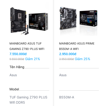
MAINBOARD ASUS TUF
MAINBOARD ASUS PRIME
GAMING Z790-PLUS WIFI
B550M-A WIFI
7.550.000đ
2.950.000đ
DDR5
Giảm 21%
Giảm 25%
9.550.000đ
3.950.000đ
Tên Hãng
Asus
Asus
Model
TUF Gaming Z790 PLUS
B550M-A
Wifi DDR5