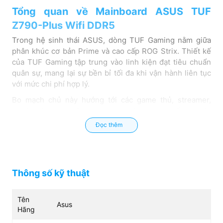
Tổng quan về Mainboard ASUS TUF
Z790-Plus Wifi DDR5
Trong hệ sinh thái ASUS, dòng TUF Gaming nằm giữa
phân khúc cơ bản Prime và cao cấp ROG Strix. Thiết kế
của TUF Gaming tập trung vào linh kiện đạt tiêu chuẩn
quân sự, mang lại sự bền bỉ tối đa khi vận hành liên tục
với mức chi phí hợp lý.
Bo mạch chủ này hướng tới các game thủ, streamer,
người sáng tạo nội dung và người dùng muốn tự xây
dựng cấu hình PC hiệu năng cao. Đây là nền t chân vững
Đọc thêm
chắc cho những ai định tối ưu hóa phần cứng bằng CPU
Intel dòng K mà không cần đầu tư quá nhiều ngân sách.
Thông số cơ bản của ASUS TUF Z790
Thông số kỹ thuật
DDR5
Dưới đây là các thông số kỹ thuật cốt lõi giúp người dùng
Tên
dễ dàng nắm bắt các đặc tính phần cứng cơ bản của
Asus
Hãng
Mainboard ASUS TUF Gaming Z790-Plus Wifi DDR5
: