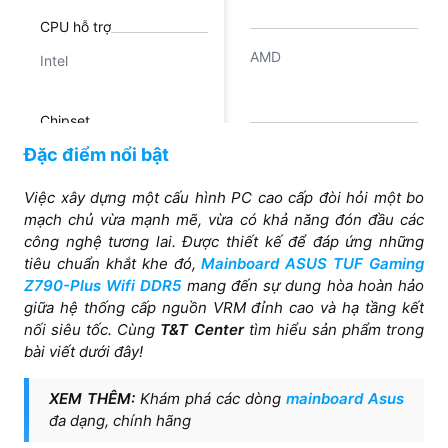
CPU hỗ trợ
AMD
Intel
Chipset
B550
Đặc điểm nổi bật
Intel Z790 Chipset
Việc xây dựng một cấu hình PC cao cấp đòi hỏi một bo
RAM hỗ trợ
mạch chủ vừa mạnh mẽ, vừa có khả năng đón đầu các
công nghệ tương lai. Được thiết kế để đáp ứng những
4 x DDR4 DIMM Slots (
4 x DIMM, Max. 192GB,
tiêu chuẩn khắt khe đó,
Mainboard ASUS TUF Gaming
128GB )
DDR5 7200(OC) /
Z790-Plus Wifi DDR5
mang đến sự dung hòa hoàn hảo
7000(OC) / 6800(OC) /
giữa hệ thống cấp nguồn VRM đỉnh cao và hạ tầng kết
6600(OC) / 6400(OC) /
nối siêu tốc. Cùng
T&T Center
tìm hiểu sản phẩm trong
6200(OC) / 6000(OC) /
bài viết dưới đây!
5800(OC) / 5600 / 5400
/ 5200 / 5000 / 4800
XEM THÊM:
Khám phá các dòng
mainboard Asus
Non-ECC, Un-buffered
đa dạng, chính hãng
Memory