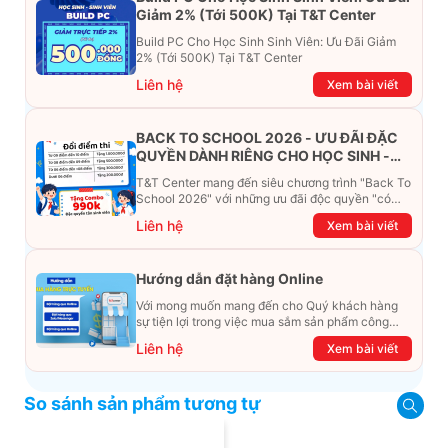
Giảm 2% (Tới 500K) Tại T&T Center
Build PC Cho Học Sinh Sinh Viên: Ưu Đãi Giảm
2% (Tới 500K) Tại T&T Center
Liên hệ
Xem bài viết
BACK TO SCHOOL 2026 - ƯU ĐÃI ĐẶC
QUYỀN DÀNH RIÊNG CHO HỌC SINH -
SINH VIÊN
T&T Center mang đến siêu chương trình "Back To
School 2026" với những ưu đãi độc quyền "có
một không hai". Đừng để chiếc ví phải "ét-ô-ét",
Liên hệ
Xem bài viết
cùng khám phá ngay ưu đãi siêu khủng dưới đây
nhé!
Hướng dẫn đặt hàng Online
Với mong muốn mang đến cho Quý khách hàng
sự tiện lợi trong việc mua sắm sản phẩm công
nghệ từ xa. Trong bài viết này, T&T Center sẽ
Liên hệ
Xem bài viết
hướng dẫn chi tiết cách mua hàng trực tuyến qua
các kênh online Website, Zalo, Messenger và
hotline để khách hàng có thể mua sắm một cách
So sánh sản phẩm tương tự
dễ dàng và nhanh chóng nhất. Cùng xem ngay
nhé!