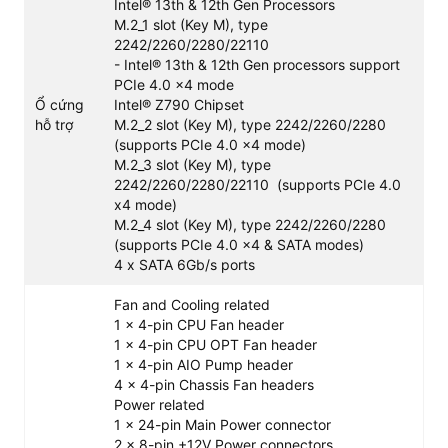
Intel® 13th & 12th Gen Processors
M.2_1 slot (Key M), type
2242/2260/2280/22110
- Intel® 13th & 12th Gen processors support
PCIe 4.0 x4 mode
Ổ cứng
Intel® Z790 Chipset
hỗ trợ
M.2_2 slot (Key M), type 2242/2260/2280
(supports PCIe 4.0 x4 mode)
M.2_3 slot (Key M), type
2242/2260/2280/22110 (supports PCIe 4.0
x4 mode)
M.2_4 slot (Key M), type 2242/2260/2280
(supports PCIe 4.0 x4 & SATA modes)
4 x SATA 6Gb/s ports
Những điểm nâng cấp trên TUF Gaming
Fan and Cooling related
Z790 DDR5
1 x 4-pin CPU Fan header
Sự cải tiến vượt bậc về mặt thiết kế mạch cũng như chất
1 x 4-pin CPU OPT Fan header
1 x 4-pin AIO Pump header
lượng vật liệu của thế hệ sản phẩm này mang lại giá trị
4 x 4-pin Chassis Fan headers
sử dụng lâu dài, đáp ứng đầy đủ các tiêu chuẩn kiểm
Power related
định khắt khe của giới chuyên gia phần cứng.
1 x 24-pin Main Power connector
Hệ thống cấp nguồn VRM 16+1+1 Phases
2 x 8-pin +12V Power connectors