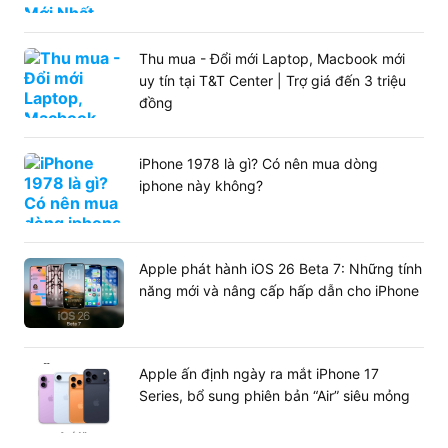
quốc.
BÀI VIẾT LIÊN QUAN:
Thu mua - Đổi mới Laptop, Macbook mới
Bo mạch chủ mainboard Asus Prime A620M-E
uy tín tại T&T Center | Trợ giá đến 3 triệu
DDR5 giá rẻ
đồng
Mainboard Colorful Battle-AX B760M-G Wifi
V20 D4 giá tốt
iPhone 1978 là gì? Có nên mua dòng
iphone này không?
Apple phát hành iOS 26 Beta 7: Những tính
năng mới và nâng cấp hấp dẫn cho iPhone
Apple ấn định ngày ra mắt iPhone 17
Series, bổ sung phiên bản “Air” siêu mỏng