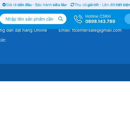
Giá rẻ
dẫn đầu
- Bảo hành
siêu lâu
Thu cũ
giá tốt
- Lên đời
tiết kiệ
ng tin
Tổng đài hỗ trợ và bảo hành
Hotline CSKH
thống cửa hàng
Hotline: 0898.143.789
0898.143.789
ng dẫn đặt hàng Online
Email: ttcentersale@gmail.com
tức