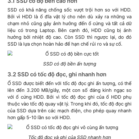
3.1 SSD có độ bền cao hơn
SSD có khả năng chống sốc vượt trội hơn so với HDD.
Bởi vì HDD là ổ đĩa vật lý cho nên dù xảy ra những va
chạm nhỏ cũng gây ảnh hưởng đến ổ cứng và tất cả dữ
liệu có trong Laptop. Bên cạnh đó, HDD cũng bị ảnh
hưởng bởi nhiệt độ cao. Còn SSD thì ngược lại, do đó
SSD là lựa chọn hoàn hảo để hạn chế rủi ro và sự cố.
SSD có độ bền ấn tượng
3.2 SSD có tốc độ đọc, ghi nhanh hơn
Ổ SSD được biết đến với tốc độ đọc ghi ấn tượng, có thể
lên đến 3.200 MB/giây, một con số đáng kinh ngạc so
với ổ cứng HDD. Bởi vì tốc độ đọc ghi của ổ HDD phụ
thuộc vào tốc độ quay vật lý. Trong khi đó, tốc độ đọc ghi
của SSD dựa trên các mạch điện, cho phép quay nhanh
hơn gấp 5-10 lần so với HDD.
Tốc độ đọc và ghi của SSD nhanh hơn