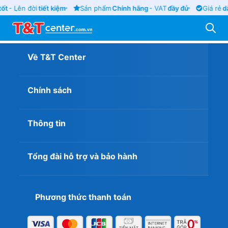
tốt
- Lên đời
tiết kiệm
Sản phẩm
Chính hãng
- VAT
đầy đủ
Giá rẻ
d
Về T&T Center
Chính sách
Thông tin
Tổng đài hỗ trợ và bảo hành
Phương thức thanh toán