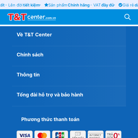
tốt
- Lên đời
tiết kiệm
Sản phẩm
Chính hãng
- VAT
đầy đủ
Giá rẻ
d
Về T&T Center
Chính sách
Thông tin
Tổng đài hỗ trợ và bảo hành
Phương thức thanh toán