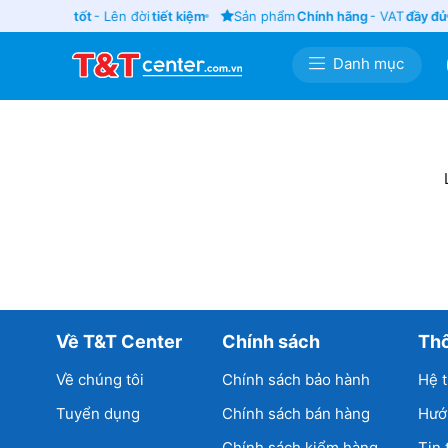
Thu cũ
giá tốt
- Lên đời
tiết kiệm
Sản phẩm
Chính hãng
- VAT
đầy đủ
Danh mục
Về T&T Center
Chính sách
Thô
Về chúng tôi
Chính sách bảo hành
Hệ 
Tuyển dụng
Chính sách bán hàng
Hướ
Chính sách kiểm hàng
Tin 