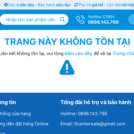
Giá rẻ
dẫn đầu
- Bảo hành
siêu lâu
Thu cũ
giá tốt
- Lên đời
tiết ki
Hotline CSKH
0898.143.789
TRANG NÀY KHÔNG TỒN TẠI
Liên kết không tồn tại, vui lòng
bấm vào đây
để về lại
Trang ch
ng tin
Tổng đài hỗ trợ và bảo hành
thống cửa hàng
Hotline: 0898.143.789
ng dẫn đặt hàng Online
Email: ttcentersale@gmail.com
tức