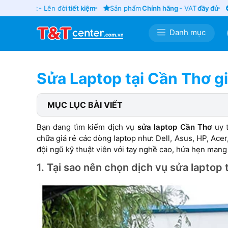
cũ
giá tốt
- Lên đời
tiết kiệm
Sản phẩm
Chính hãng
- VAT
đầy đủ
Gi
Danh mục
Sửa Laptop tại Cần Thơ gi
MỤC LỤC BÀI VIẾT
Bạn đang tìm kiếm dịch vụ
sửa laptop Cần Thơ
uy 
chữa giá rẻ các dòng laptop như: Dell, Asus, HP, Ace
đội ngũ kỹ thuật viên với tay nghề cao, hứa hẹn man
1. Tại sao nên chọn dịch vụ sửa laptop 