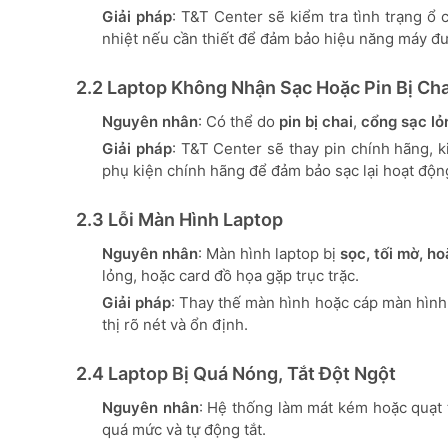
Giải pháp
: T&T Center sẽ kiểm tra tình trạng ổ 
nhiệt nếu cần thiết để đảm bảo hiệu năng máy đư
2.2 Laptop Không Nhận Sạc Hoặc Pin Bị Cha
Nguyên nhân
: Có thể do
pin bị chai
,
cổng sạc lỏ
Giải pháp
: T&T Center sẽ thay pin chính hãng, k
phụ kiện chính hãng để đảm bảo sạc lại hoạt độn
2.3 Lỗi Màn Hình Laptop
Nguyên nhân
: Màn hình laptop bị
sọc, tối mờ, h
lỏng, hoặc card đồ họa gặp trục trặc.
Giải pháp
: Thay thế màn hình hoặc cáp màn hình
thị rõ nét và ổn định.
2.4 Laptop Bị Quá Nóng, Tắt Đột Ngột
Nguyên nhân
: Hệ thống làm mát kém hoặc quạt t
quá mức và tự động tắt.