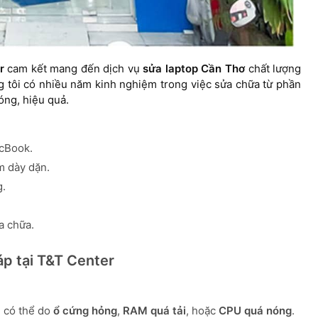
r
cam kết mang đến dịch vụ
sửa laptop Cần Thơ
chất lượng
ng tôi có nhiều năm kinh nghiệm trong việc sửa chữa từ phần
ng, hiệu quả.
cBook.
m dày dặn.
g.
a chữa.
áp tại T&T Center
 có thể do
ổ cứng hỏng
,
RAM quá tải
, hoặc
CPU quá nóng
.