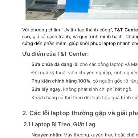
Với phương châm "Uy tín tạo thành công",
T&T Cente
cao, giá cả cạnh tranh, và quy trình minh bạch. Chú
cứng đến phần mềm, giúp khôi phục laptop nhanh chó
Ưu điểm của T&T Center:
Sửa chữa đa dạng lỗi
cho các dòng laptop và Ma
Đội ngũ kỹ thuật viên chuyên nghiệp, kinh nghiệ
Phụ kiện chính hãng 100%
, có nguồn gốc rõ ràn
Sửa lấy ngay
, không phát sinh chi phí bất ngờ.
Khách hàng có thể theo dõi trực tiếp quá trình sử
2. Các lỗi laptop thường gặp và giải ph
2.1 Laptop Bị Treo, Giật Lag
Nguyên nhân
: Máy thường xuyên treo hoặc chậm