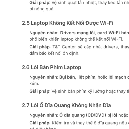
Giải pháp
: Vệ sinh quạt tản nhiệt, thay keo tản
bị nóng quá.
2.5 Laptop Không Kết Nối Được Wi-Fi
Nguyên nhân
:
Drivers mạng lỗi
,
card Wi-Fi hỏ
phổ biến khiến laptop không thể kết nối Wi-Fi.
Giải pháp
: T&T Center sẽ cập nhật drivers, tha
đảm bảo kết nối ổn định.
2.6 Lỗi Bàn Phím Laptop
Nguyên nhân
:
Bụi bẩn
,
liệt phím
, hoặc
lỗi mạch 
kém.
Giải pháp
: Vệ sinh bàn phím kỹ lưỡng hoặc thay 
2.7 Lỗi Ổ Đĩa Quang Không Nhận Đĩa
Nguyên nhân
:
Ổ đĩa quang (CD/DVD) bị lỗi
hoặc 
Giải pháp
: Kiểm tra và thay thế ổ đĩa quang nếu