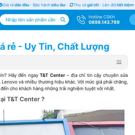
á rẻ
dẫn đầu
- Bảo hành
siêu lâu
Thu cũ
giá tốt
- Lên đời
tiết kiệm
Hotline CSKH
0898.143.789
á rẻ - Uy Tin, Chất Lượng
tín? Hãy đến ngay
T&T Center
– địa chỉ tin cậy chuyên sửa
r, Lenovo và nhiều thương hiệu khác. Với mức giá phải chăng,
g đến cho khách hàng những trải nghiệm tuyệt vời nhất.
tại T&T Center ?