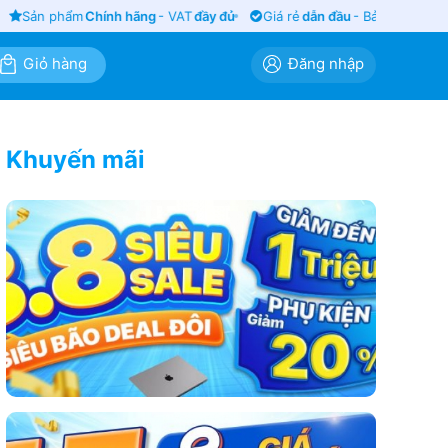
Sản phẩm
Chính hãng
- VAT
đầy đủ
Giá rẻ
dẫn đầu
- Bảo hành
siêu lâu
Giỏ hàng
Đăng nhập
Khuyến mãi