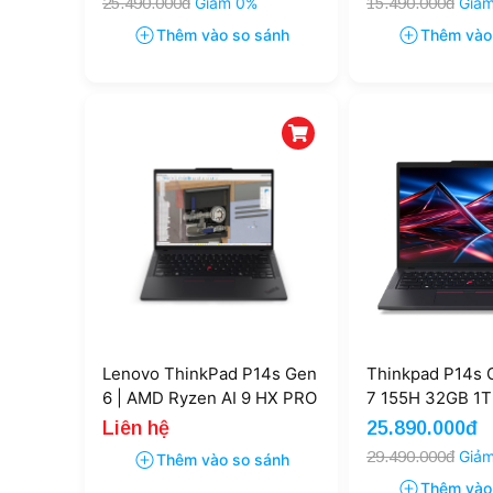
25.490.000đ
Giảm 0%
15.490.000đ
Giả
Thêm vào so sánh
Thêm vào
Lenovo ThinkPad P14s Gen
Thinkpad P14s G
6 | AMD Ryzen AI 9 HX PRO
7 155H 32GB 1TB
370 64GB 1TB 14'' WUXGA
Touch (NewSeal
Liên hệ
25.890.000đ
(NewSeal)
29.490.000đ
Giả
Thêm vào so sánh
Thêm vào