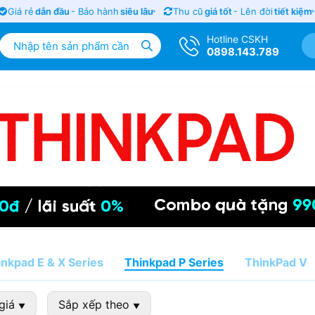
Giá rẻ
dẫn đầu
- Bảo hành
siêu lâu
Thu cũ
giá tốt
- Lên đời
tiết kiệm
Hotline CSKH
0898.143.789
inkpad E & X Series
Thinkpad P Series
ThinkPad V
giá
Sắp xếp theo
▼
▼