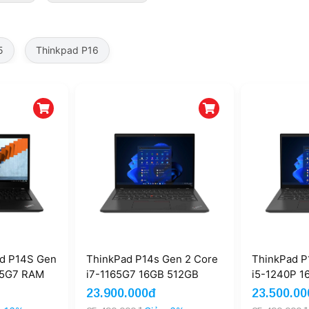
5
Thinkpad P16
d P14S Gen
ThinkPad P14s Gen 2 Core
ThinkPad P
145G7 RAM
i7-1165G7 16GB 512GB
i5-1240P 1
B Quadro
T500 4GB
Nividia T5
23.900.000đ
23.500.00
Touch