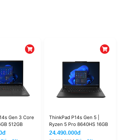
14s Gen 3 Core
ThinkPad P14s Gen 5 |
6GB 512GB
Ryzen 5 Pro 8640HS 16GB
50 4GB
512G FHD (New)
0đ
24.490.000đ