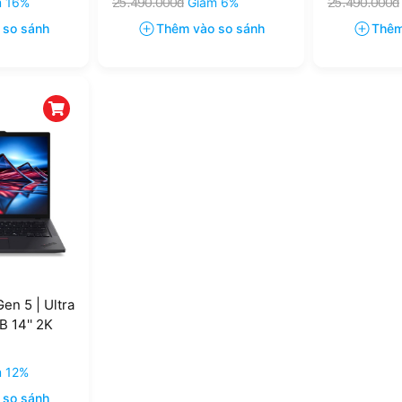
m 16%
25.490.000đ
Giảm 6%
25.490.000đ
 so sánh
Thêm vào so sánh
Thêm
en 5 | Ultra
 14'' 2K
)
m 12%
 so sánh