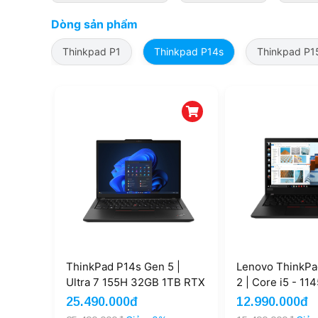
Dòng sản phẩm
Thinkpad P1
Thinkpad P14s
Thinkpad P1
ThinkPad P14s Gen 5 |
Lenovo ThinkPa
Ultra 7 155H 32GB 1TB RTX
2 | Core i5 - 1
A500 4GB 14''5 FHD+
16GB SSD 256G
25.490.000đ
12.990.000đ
(New)
T500 14'' FHD 