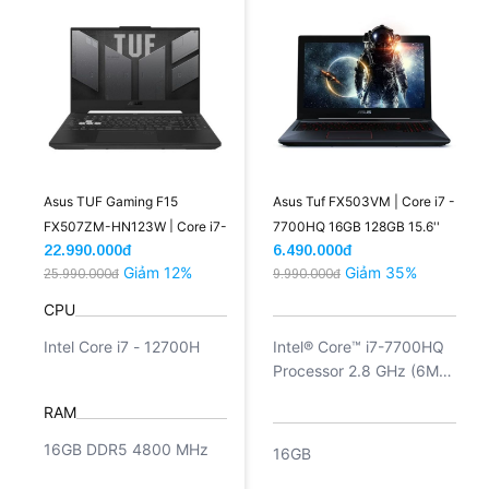
Asus TUF Gaming F15
Asus Tuf FX503VM | Core i7 -
FX507ZM-HN123W | Core i7-
7700HQ 16GB 128GB 15.6''
22.990.000đ
6.490.000đ
12700H 16GB 512GB RTX
FHD
Giảm 12%
Giảm 35%
25.990.000đ
9.990.000đ
3060 6GB 15.6'' FHD (New)
CPU
Intel Core i7 - 12700H
Intel® Core™ i7-7700HQ
Processor 2.8 GHz (6M
Cache, up to 3.8 GHz)
RAM
16GB DDR5 4800 MHz
16GB