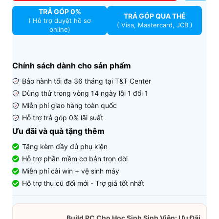
TRẢ GÓP 0%
TRẢ GÓP QUA THẺ
( Hỗ trợ duyệt hồ sơ
( Visa, Mastercard, JCB )
online)
Chính sách dành cho sản phẩm
Bảo hành tối đa 36 tháng tại T&T Center
Dùng thử trong vòng 14 ngày lỗi 1 đổi 1
Miễn phí giao hàng toàn quốc
Hỗ trợ trả góp 0% lãi suất
Ưu đãi và quà tặng thêm
Tặng kèm đầy đủ phụ kiện
Hỗ trợ phần mềm cơ bản trọn đời
Miễn phí cài win + vệ sinh máy
Hỗ trợ thu cũ đổi mới - Trợ giá tốt nhất
Build PC Cho Học Sinh Sinh Viên: Ưu Đãi