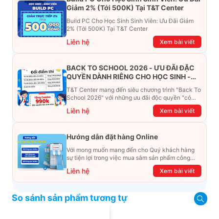
Giảm 2% (Tới 500K) Tại T&T Center
Build PC Cho Học Sinh Sinh Viên: Ưu Đãi Giảm
2% (Tới 500K) Tại T&T Center
Liên hệ
Xem bài viết
BACK TO SCHOOL 2026 - ƯU ĐÃI ĐẶC
QUYỀN DÀNH RIÊNG CHO HỌC SINH -
SINH VIÊN
T&T Center mang đến siêu chương trình "Back To
School 2026" với những ưu đãi độc quyền "có
một không hai". Đừng để chiếc ví phải "ét-ô-ét",
Liên hệ
Xem bài viết
cùng khám phá ngay ưu đãi siêu khủng dưới đây
nhé!
Hướng dẫn đặt hàng Online
Với mong muốn mang đến cho Quý khách hàng
sự tiện lợi trong việc mua sắm sản phẩm công
nghệ từ xa. Trong bài viết này, T&T Center sẽ
Liên hệ
Xem bài viết
hướng dẫn chi tiết cách mua hàng trực tuyến qua
các kênh online Website, Zalo, Messenger và
hotline để khách hàng có thể mua sắm một cách
So sánh sản phẩm tương tự
dễ dàng và nhanh chóng nhất. Cùng xem ngay
nhé!