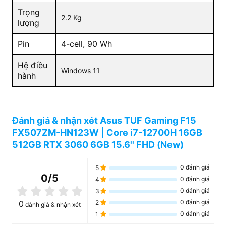
Trọng
2.2 Kg
lượng
Pin
4-cell, 90 Wh
Hệ điều
Windows 11
hành
Khi kết hợp với GPU GeForce® RTX 3060 rời,
Asus
có thể mang lại tốc độ khung hình
TUF Gaming F15
cao cho nhiều trò chơi phổ biến. Mọi thứ từ game bắn
súng đến game nhập vai đều có thể được hưởng lợi từ
Đánh giá & nhận xét Asus TUF Gaming F15
hiệu năng toàn diện mượt mà đáng tin cậy của GPU,
FX507ZM-HN123W | Core i7-12700H 16GB
nhờ đó bạn có thể tận hưởng hình ảnh sắc nét cần
512GB RTX 3060 6GB 15.6'' FHD (New)
thiết để luôn tập trung vào màn hình trò chơi.
0
đánh giá
5
Màn hình 144Hz viền mỏng
0
/5
0
đánh giá
4
Bạn có thể nhìn rất rõ ràng các chuyển động của đối
0
đánh giá
3
thủ khi chơi game trên một màn hình tần số quét cao.
0
đánh giá
0
2
đánh giá & nhận xét
Màn hình chơi game chuyên nghiệp của
Asus TUF
0
đánh giá
1
có tần số quét 144Hz, công nghệ
Gaming F15