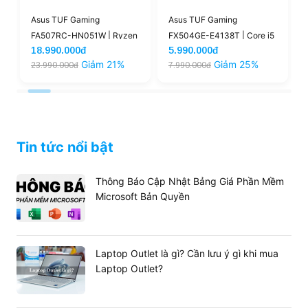
ASUS AURA RGB mang đến nguồn cảm hứng chơi
7
Asus TUF Gaming
Asus TUF Gaming
game vô tận, đẹp và sang trọng.
FA507RC-HN051W | Ryzen
FX504GE-E4138T | Core i5
18.990.000đ
5.990.000đ
7 - 6800H 16GB 512GB RTX
- 8300H 8GB 256GB GTX
Giảm 21%
Giảm 25%
23.990.000đ
7.990.000đ
3060 4GB 15.6'' FHD
1050 15.6'' FHD
Tin tức nổi bật
Thông Báo Cập Nhật Bảng Giá Phần Mềm
Microsoft Bản Quyền
Laptop Outlet là gì? Cần lưu ý gì khi mua
Laptop Outlet?
Thời lượng pin ấn tượng