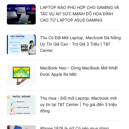
Laptop chơi game hiện đại luôn chú trọng đến tính di
LAPTOP NÀO PHÙ HỢP CHO GAMING VÀ
động.
không chỉ mỏng nhẹ mà
ASUS TUF Gaming F15
TÁC VỤ AI? SỨC MẠNH ĐỒ HỌA ĐỈNH
còn hỗ trợ công nghệ sạc nhanh, cho phép bạn sạc
CAO TỪ LAPTOP ASUS GAMING
đầy pin đến 50% chỉ trong 30 phút, thuận tiện sử dụng
ở mọi nơi. Sản phẩm này cũng hỗ trợ chuẩn Wi-Fi 6 mới
Thu Cũ Đổi Mới Laptop, Macbook Đà Nẵng
nhất (802.11ax) cho tốc độ mạng nhanh và ổn định,
Uy Tín Giá Cao - Trợ Giá 3 Triệu | T&T
nhờ đó các hoạt động chơi game và làm việc của bạn
Center
có thể được thực hiện với năng suất cao nhất.
MacBook Neo – Dòng MacBook Mới Nhất
Được Apple Ra Mắt
Thu mua - Đổi mới Laptop, Macbook mới
uy tín tại T&T Center | Trợ giá đến 3 triệu
đồng
iPhone 1978 là gì? Có nên mua dòng