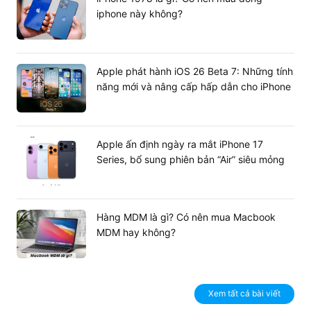
iphone này không?
Apple phát hành iOS 26 Beta 7: Những tính
năng mới và nâng cấp hấp dẫn cho iPhone
Apple ấn định ngày ra mắt iPhone 17
Series, bổ sung phiên bản “Air” siêu mỏng
Vì sao nên mua Asus TUF Gaming F15
FX507ZM-HN123W?
là laptop gaming đáng giá với
Asus TUF Gaming F15
Hàng MDM là gì? Có nên mua Macbook
hiệu suất tuyệt vời, đồ họa mượt mà, âm thanh chân
MDM hay không?
thật và hệ thống tản nhiệt cực kỳ hiệu quả, là sự lựa
chọn hoàn hảo dành cho bạn. Với máy, bạn sẽ có trải
nghiệm chơi game đỉnh cao, thao tác hiệu quả và thoả
mãn mọi nhu cầu làm việc và giải trí của mình.
Xem tất cả bài viết