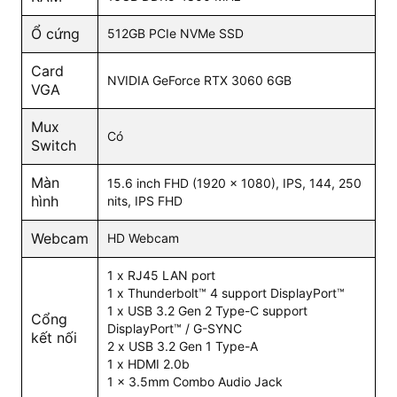
Ổ cứng
512GB PCIe NVMe SSD
Card
Sức mạnh hiệu năng vượt trội
NVIDIA GeForce RTX 3060 6GB
VGA
Trang bị sức mạnh để xử lý mọi tác vụ,
Asus TUF
Mux
đem đến hiệu năng tin cậy để chơi game,
Gaming F15
Có
Switch
phát trực tuyến và thực hiện mọi công việc. Với chip
Intel Core i7 12700H tốc độ cao giúp xử lý tác vụ nặng
Màn
15.6 inch FHD (1920 x 1080), IPS, 144, 250
và chơi game với tốc độ cao một cách mượt mà, trơn
hình
nits, IPS FHD
tru.
Webcam
>> Xem thêm:
Các mẫu
giá rẻ, cấu
HD Webcam
Laptop đồ họa
hình cao tại T&T Center
1 x RJ45 LAN port
1 x Thunderbolt™ 4 support DisplayPort™
1 x USB 3.2 Gen 2 Type-C support
Cổng
DisplayPort™ / G-SYNC
kết nối
2 x USB 3.2 Gen 1 Type-A
1 x HDMI 2.0b
1 x 3.5mm Combo Audio Jack