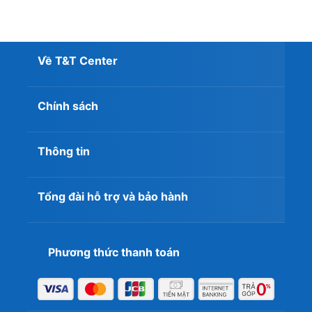
Về T&T Center
Chính sách
Thông tin
Tổng đài hỗ trợ và bảo hành
Phương thức thanh toán
Mua Asus TUF Gaming F15 FX507ZM-
HN123W giá tốt tại T&T Center