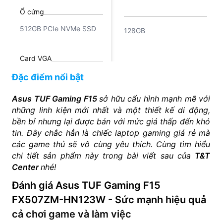
Ổ cứng
512GB PCIe NVMe SSD
128GB
Card VGA
NVIDIA GeForce RTX
Đặc điểm nổi bật
3060 6GB
Asus TUF Gaming F15
sở hữu cấu hình mạnh mẽ với
Mux Switch
những linh kiện mới nhất và một thiết kế di động,
bền bỉ nhưng lại được bán với mức giá thấp đến khó
Có
tin. Đây chắc hẳn là chiếc laptop gaming giá rẻ mà
các game thủ sẽ vô cùng yêu thích. Cùng tìm hiểu
chi tiết sản phẩm này trong bài viết sau của
T&T
Center
nhé!
Đánh giá Asus TUF Gaming F15
FX507ZM-HN123W - Sức mạnh hiệu quả
cả chơi game và làm việc