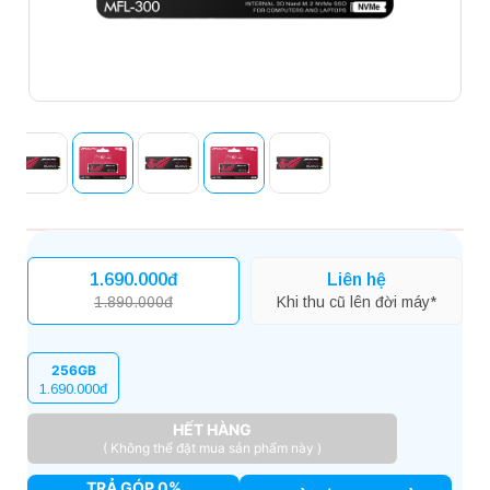
1.690.000đ
Liên hệ
1.890.000đ
Khi thu cũ lên đời máy*
256GB
1.690.000đ
HẾT HÀNG
( Không thể đặt mua sản phẩm này )
TRẢ GÓP 0%