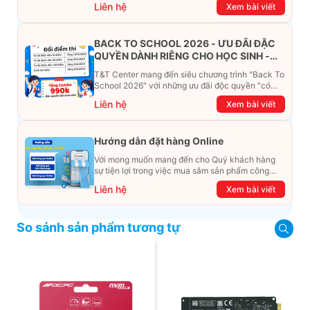
Liên hệ
Xem bài viết
BACK TO SCHOOL 2026 - ƯU ĐÃI ĐẶC
QUYỀN DÀNH RIÊNG CHO HỌC SINH -
SINH VIÊN
T&T Center mang đến siêu chương trình "Back To
School 2026" với những ưu đãi độc quyền "có
một không hai". Đừng để chiếc ví phải "ét-ô-ét",
Liên hệ
Xem bài viết
cùng khám phá ngay ưu đãi siêu khủng dưới đây
nhé!
Hướng dẫn đặt hàng Online
Với mong muốn mang đến cho Quý khách hàng
sự tiện lợi trong việc mua sắm sản phẩm công
nghệ từ xa. Trong bài viết này, T&T Center sẽ
Liên hệ
Xem bài viết
hướng dẫn chi tiết cách mua hàng trực tuyến qua
các kênh online Website, Zalo, Messenger và
hotline để khách hàng có thể mua sắm một cách
So sánh sản phẩm tương tự
dễ dàng và nhanh chóng nhất. Cùng xem ngay
nhé!