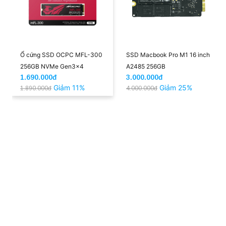
Ổ cứng SSD OCPC MFL-300
SSD Macbook Pro M1 16 inch
256GB NVMe Gen3x4
A2485 256GB
1.690.000đ
3.000.000đ
(R3500/W2100)
Giảm 11%
Giảm 25%
1.890.000đ
4.000.000đ