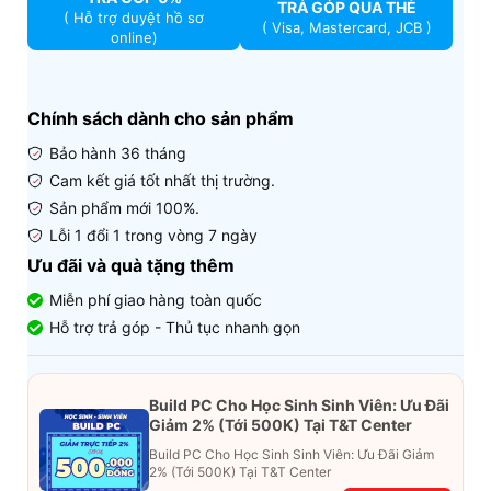
TRẢ GÓP QUA THẺ
( Hỗ trợ duyệt hồ sơ
( Visa, Mastercard, JCB )
online)
Chính sách dành cho sản phẩm
Bảo hành 36 tháng
Cam kết giá tốt nhất thị trường.
Sản phẩm mới 100%.
Lỗi 1 đổi 1 trong vòng 7 ngày
Ưu đãi và quà tặng thêm
Miễn phí giao hàng toàn quốc
Hỗ trợ trả góp - Thủ tục nhanh gọn
Build PC Cho Học Sinh Sinh Viên: Ưu Đãi
Giảm 2% (Tới 500K) Tại T&T Center
Build PC Cho Học Sinh Sinh Viên: Ưu Đãi Giảm
2% (Tới 500K) Tại T&T Center