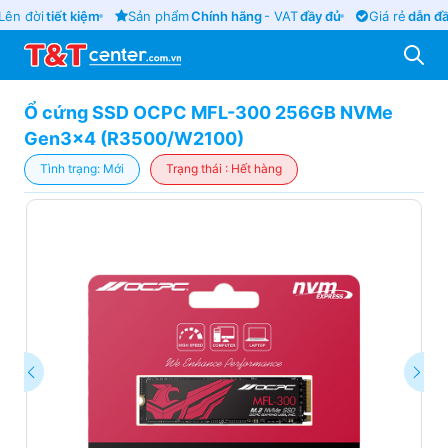
ên đời
tiết kiệm
Sản phẩm
Chính hãng
- VAT
đầy đủ
Giá rẻ
dẫn đầ
Ổ cứng SSD OCPC MFL-300 256GB NVMe
Gen3x4 (R3500/W2100)
Tình trạng: Mới
Trạng thái : Hết hàng