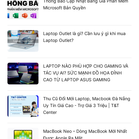
Thông Báo Cập Nhật Bảng Giá Phần Mềm
Microsoft Bản Quyền
Laptop Outlet là gì? Cần lưu ý gì khi mua
Laptop Outlet?
LAPTOP NÀO PHÙ HỢP CHO GAMING VÀ
TÁC VỤ AI? SỨC MẠNH ĐỒ HỌA ĐỈNH
CAO TỪ LAPTOP ASUS GAMING
Thu Cũ Đổi Mới Laptop, Macbook Đà Nẵng
Uy Tín Giá Cao - Trợ Giá 3 Triệu | T&T
Center
MacBook Neo – Dòng MacBook Mới Nhất
Được Apple Ra Mắt