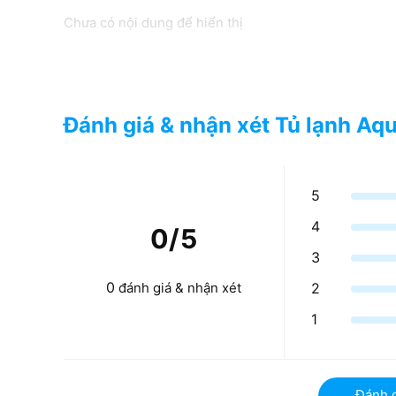
Chưa có nội dung để hiển thị
Đánh giá & nhận xét Tủ lạnh Aq
5
4
0
/5
3
0
2
đánh giá & nhận xét
1
Đánh 