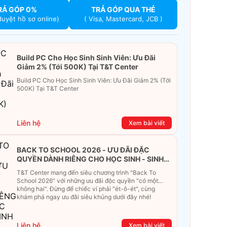
RẢ GÓP 0%
TRẢ GÓP QUA THẺ
duyệt hồ sơ online)
( Visa, Mastercard, JCB )
Build PC Cho Học Sinh Sinh Viên: Ưu Đãi
Giảm 2% (Tới 500K) Tại T&T Center
Build PC Cho Học Sinh Sinh Viên: Ưu Đãi Giảm 2% (Tới
500K) Tại T&T Center
Liên hệ
Xem bài viết
BACK TO SCHOOL 2026 - ƯU ĐÃI ĐẶC
QUYỀN DÀNH RIÊNG CHO HỌC SINH - SINH
VIÊN
T&T Center mang đến siêu chương trình "Back To
School 2026" với những ưu đãi độc quyền "có một
không hai". Đừng để chiếc ví phải "ét-ô-ét", cùng
khám phá ngay ưu đãi siêu khủng dưới đây nhé!
Liên hệ
Xem bài viết