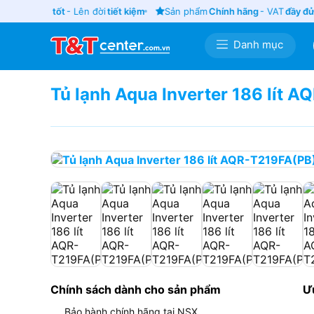
Thu cũ
giá tốt
- Lên đời
tiết kiệm
Sản phẩm
Chính hãng
- VAT
đầy đủ
Danh mục
Tủ lạnh Aqua Inverter 186 lít 
Chính sách dành cho sản phẩm
Ư
Bảo hành chính hãng tại NSX