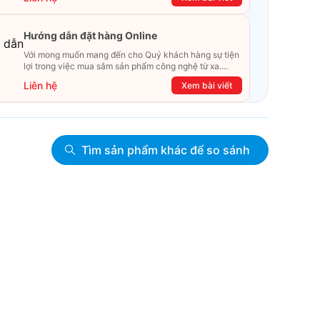
Hướng dẫn đặt hàng Online
Với mong muốn mang đến cho Quý khách hàng sự tiện
lợi trong việc mua sắm sản phẩm công nghệ từ xa.
Trong bài viết này, T&T Center sẽ hướng dẫn chi tiết
Liên hệ
Xem bài viết
cách mua hàng trực tuyến qua các kênh online
Website, Zalo, Messenger và hotline để khách hàng có
thể mua sắm một cách dễ dàng và nhanh chóng nhất.
Cùng xem ngay nhé!
Tìm sản phẩm khác để so sánh