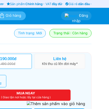
m
Sản phẩm
Chính hãng
- VAT
đầy đủ
Giá rẻ
dẫn đầu
- Bảo hành
siê
Giỏ hàng
Đăng
nhập
Tình trạng: Mới
Trạng thái : Còn hàng
.190.000đ
Liên hệ
.490.000đ
Khi thu cũ lên đời máy*
đ
MUA NGAY
( Giao tận nơi hoặc lấy tại cửa hàng )