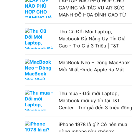
LAPTOP NÀO PHÙ HỢP CHO
GAMING VÀ TÁC VỤ AI? SỨC
MẠNH ĐỒ HỌA ĐỈNH CAO TỪ
LAPTOP ASUS GAMING
Thu Cũ Đổi Mới Laptop,
Macbook Đà Nẵng Uy Tín Giá
Cao - Trợ Giá 3 Triệu | T&T
Center
MacBook Neo – Dòng MacBook
Mới Nhất Được Apple Ra Mắt
Thu mua - Đổi mới Laptop,
Macbook mới uy tín tại T&T
Center | Trợ giá đến 3 triệu đồn
iPhone 1978 là gì? Có nên mua
dòng iphone này không?