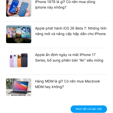
iPhone 1978 là gì? Có nên mua dòng
cần quá phụ thuộc vào bộ sạc.
iphone này không?
Hệ thống kết nối hiện đại và bảo mật
thông minh
Máy sở hữu đầy đủ các chuẩn kết nối tiên tiến nhất, bao
Apple phát hành iOS 26 Beta 7: Những tính
gồm cả cổng USB 4.0 thế hệ mới:
năng mới và nâng cấp hấp dẫn cho iPhone
1x USB 4.0 Gen 3 Type-C:
Hỗ trợ xuất hình ảnh,
sạc nhanh và truyền dữ liệu lên đến 40Gbps.
Apple ấn định ngày ra mắt iPhone 17
1x USB 3.2 Gen 2 Type-C:
Tốc độ 10Gbps, hỗ
Series, bổ sung phiên bản “Air” siêu mỏng
trợ Power Delivery.
1x USB 3.2 Gen 1 Type-A:
Kết nối nhanh các
thiết bị ngoại vi truyền thống.
Hàng MDM là gì? Có nên mua Macbook
1x HDMI 2.1 TMDS:
Xuất hình ảnh chất lượng cao
MDM hay không?
lên màn hình rời hoặc máy chiếu.
Xem tất cả bài viết