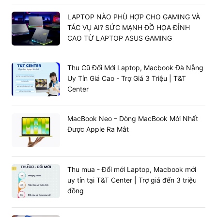
LAPTOP NÀO PHÙ HỢP CHO GAMING VÀ
TÁC VỤ AI? SỨC MẠNH ĐỒ HỌA ĐỈNH
CAO TỪ LAPTOP ASUS GAMING
Thu Cũ Đổi Mới Laptop, Macbook Đà Nẵng
Uy Tín Giá Cao - Trợ Giá 3 Triệu | T&T
Center
MacBook Neo – Dòng MacBook Mới Nhất
Được Apple Ra Mắt
Thu mua - Đổi mới Laptop, Macbook mới
uy tín tại T&T Center | Trợ giá đến 3 triệu
Máy được trang bị viên pin lớn 75WHrs (4-cell Li-ion),
đồng
cung cấp thời gian sử dụng liên tục nhiều giờ liền, đáp
ứng trọn vẹn một ngày làm việc năng động mà không