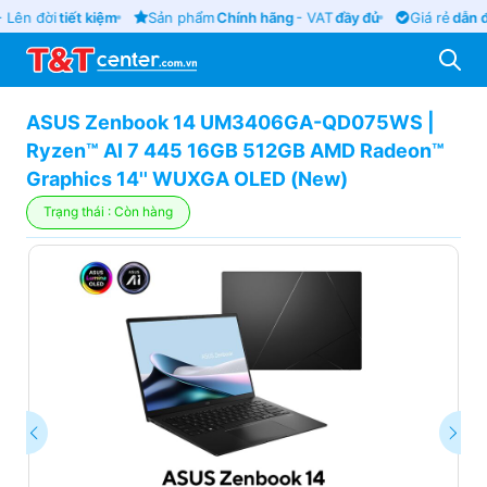
 Lên đời
tiết kiệm
Sản phẩm
Chính hãng
- VAT
đầy đủ
Giá rẻ
dẫn đ
ASUS Zenbook 14 UM3406GA-QD075WS |
Ryzen™ AI 7 445 16GB 512GB AMD Radeon™
Graphics 14'' WUXGA OLED (New)
Trạng thái : Còn hàng