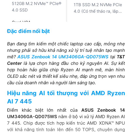
512GB M.2 NVMe™ PCIe®
1TB SSD M.2 NVMe PCIe
4.0 SSD
4.0 (Có thể tháo ra, lắp
thanh khác tối đa 2 TB)
Card VGA
Đặc điểm nổi bật
AMD Radeon™ Graphics
AMD Radeon 880M
Bạn đang tìm kiếm một chiếc laptop cao cấp, mỏng nhẹ
nhưng phải sở hữu khả năng xử lý trí tuệ nhân tạo mạnh
Màn hình
mẽ?
ASUS Zenbook 14 UM3406GA-QD075WS
tại
T&T
14 inch WUXGA (1920 x
16" 3K (2880 x 1800)
Center
là lựa chọn hàng đầu cho kỷ nguyên AI. Sự kết
1200) OLED 16:10, 60Hz,
OLED 120Hz, 100% DCI-
hợp hoàn hảo giữa chip Ryzen AI mạnh mẽ, màn hình
0.2ms, 400 nits, 100%
P3, DisplayHDR True
OLED sắc nét và thiết kế siêu nhẹ, đáp ứng trọn vẹn nhu
DCI-P3, Glossy display,
Black 1000, 500 nits,
cầu của doanh nhân và người làm sáng tạo.
TÜV Rheinland-certified
70% Less harmful blue
Hiệu năng AI tối thượng với AMD Ryzen
light, 1.07 tỷ màu
AI 7 445
Điểm khác biệt lớn nhất của
ASUS Zenbook 14
UM3406GA-QD075WS
nằm ở bộ vi xử lý AMD Ryzen AI
7 445. Chip được tích hợp kiến trúc AMD XDNA™ NPU
với khả năng tính toán lên đến 50 TOPS, chuyên dụng