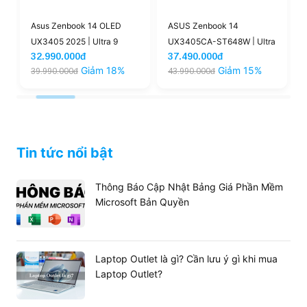
Asus Zenbook 14 OLED
ASUS Zenbook 14
UX3405 2025 | Ultra 9
UX3405CA-ST648W | Ultra
32.990.000đ
37.490.000đ
285H RAM 32GB SSD 1TB
9 285H 32GB 1TB Intel®
Giảm 18%
Giảm 15%
39.990.000đ
43.990.000đ
'
14'' 3K OLED (New)
Arc™ Graphics 14'' 3K OLED
(New)
Tin tức nổi bật
Kiểu dáng gọn nhẹ cùng thời lượng pin
Thông Báo Cập Nhật Bảng Giá Phần Mềm
ổn định
Microsoft Bản Quyền
Dù sở hữu cấu hình mạnh mẽ,
ASUS Zenbook 14
UM3406GA-QD075WS
lại có trọng lượng cực kỳ ấn
tượng chỉ 1.2 kg. Đây là một trong những chiếc laptop 14
inch nhẹ nhất thị trường, giúp bạn dễ dàng mang theo
Laptop Outlet là gì? Cần lưu ý gì khi mua
trong mọi chuyến công tác.
Laptop Outlet?