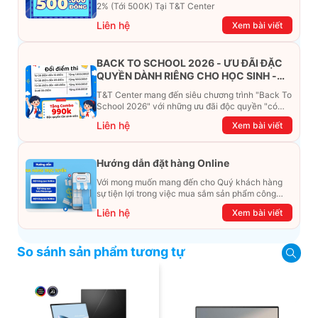
2% (Tới 500K) Tại T&T Center
Liên hệ
Xem bài viết
BACK TO SCHOOL 2026 - ƯU ĐÃI ĐẶC
QUYỀN DÀNH RIÊNG CHO HỌC SINH -
SINH VIÊN
T&T Center mang đến siêu chương trình "Back To
School 2026" với những ưu đãi độc quyền "có
một không hai". Đừng để chiếc ví phải "ét-ô-ét",
Liên hệ
Xem bài viết
cùng khám phá ngay ưu đãi siêu khủng dưới đây
nhé!
Hướng dẫn đặt hàng Online
Với mong muốn mang đến cho Quý khách hàng
sự tiện lợi trong việc mua sắm sản phẩm công
nghệ từ xa. Trong bài viết này, T&T Center sẽ
Liên hệ
Xem bài viết
hướng dẫn chi tiết cách mua hàng trực tuyến qua
các kênh online Website, Zalo, Messenger và
hotline để khách hàng có thể mua sắm một cách
So sánh sản phẩm tương tự
dễ dàng và nhanh chóng nhất. Cùng xem ngay
nhé!