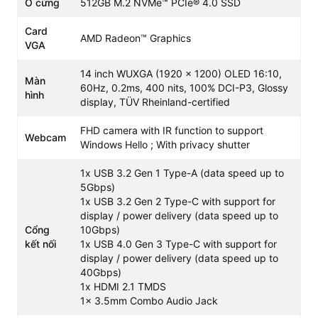
Ổ cứng
512GB M.2 NVMe™ PCIe® 4.0 SSD
Đi kèm là card đồ họa AMD Radeon™ Graphics, mang lại
Card
trải nghiệm mượt mà cho các công việc thiết kế đồ họa
AMD Radeon™ Graphics
VGA
2D, chỉnh sửa hình ảnh và giải trí đa phương tiện.
14 inch WUXGA (1920 x 1200) OLED 16:10,
Xử lý đa nhiệm mượt mà nhờ RAM
Màn
60Hz, 0.2ms, 400 nits, 100% DCI-P3, Glossy
LPDDR5X tốc độ cao
hình
display, TÜV Rheinland-certified
Máy được trang bị sẵn 16GB RAM LPDDR5X on board,
FHD camera with IR function to support
chuẩn bộ nhớ mới nhất giúp tối ưu băng thông và tiết
Webcam
Windows Hello ; With privacy shutter
kiệm điện năng đáng kể. Khả năng đa nhiệm của máy
cho phép bạn xử lý cùng lúc nhiều phần mềm nặng mà
1x USB 3.2 Gen 1 Type-A (data speed up to
không xảy ra tình trạng giật lag. Ổ cứng 512GB M.2
5Gbps)
NVMe™ PCIe® 4.0 SSD đảm bảo tốc độ đọc ghi dữ liệu
1x USB 3.2 Gen 2 Type-C with support for
cực nhanh, rút ngắn thời gian khởi động máy và truy xuất
display / power delivery (data speed up to
ứng dụng chỉ trong vài giây.
Cổng
10Gbps)
kết nối
1x USB 4.0 Gen 3 Type-C with support for
display / power delivery (data speed up to
40Gbps)
1x HDMI 2.1 TMDS
1x 3.5mm Combo Audio Jack