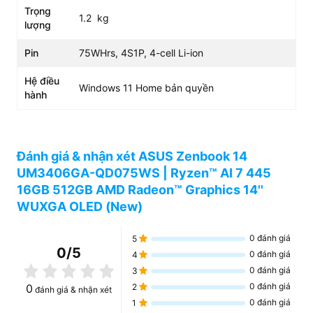
Trọng
1.2 kg
lượng
Pin
75WHrs, 4S1P, 4-cell Li-ion
Hệ điều
Windows 11 Home bản quyền
hành
Đánh giá & nhận xét ASUS Zenbook 14
UM3406GA-QD075WS | Ryzen™ AI 7 445
16GB 512GB AMD Radeon™ Graphics 14''
WUXGA OLED (New)
Màn hình 14 inch WUXGA OLED chuẩn
0
đánh giá
màu sắc nét
5
0
/5
0
đánh giá
4
ASUS Zenbook 14 UM3406GA-QD075WS
tiếp tục
0
đánh giá
3
khẳng định vị thế dẫn đầu về hiển thị với tấm nền OLED
0
đánh giá
0
2
đánh giá & nhận xét
kích thước 14 inch, độ phân giải WUXGA (1920 x 1200)
0
đánh giá
1
theo tỉ lệ 16:10. Các thông số kỹ thuật của màn hình