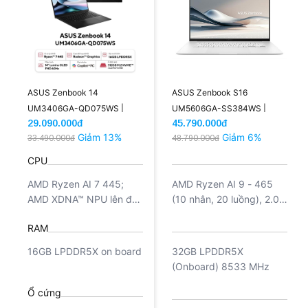
ASUS Zenbook 14
ASUS Zenbook S16
UM3406GA-QD075WS |
UM5606GA-SS384WS |
29.090.000đ
45.790.000đ
Ryzen™ AI 7 445 16GB 512GB
Ryzen™ AI 9 465 32GB 1TB
Giảm 13%
Giảm 6%
33.490.000đ
48.790.000đ
AMD Radeon™ Graphics 14''
AMD Radeon™ Graphics 16''
WUXGA OLED (New)
3K OLED (New)
CPU
AMD Ryzen AI 7 445;
AMD Ryzen AI 9 - 465
AMD XDNA™ NPU lên đến
(10 nhân, 20 luồng), 2.00
50TOPS
GHz (Lên đến 5.00 GHz
RAM
khi tải nặng)
16GB LPDDR5X on board
32GB LPDDR5X
(Onboard) 8533 MHz
Ổ cứng