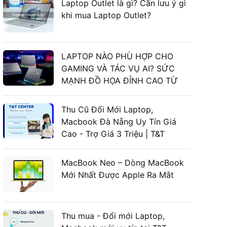
Laptop Outlet là gì? Cần lưu ý gì
khi mua Laptop Outlet?
LAPTOP NÀO PHÙ HỢP CHO
GAMING VÀ TÁC VỤ AI? SỨC
MẠNH ĐỒ HỌA ĐỈNH CAO TỪ
LAPTOP ASUS GAMING
Thu Cũ Đổi Mới Laptop,
Macbook Đà Nẵng Uy Tín Giá
Cao - Trợ Giá 3 Triệu | T&T
Center
MacBook Neo – Dòng MacBook
Mới Nhất Được Apple Ra Mắt
Thu mua - Đổi mới Laptop,