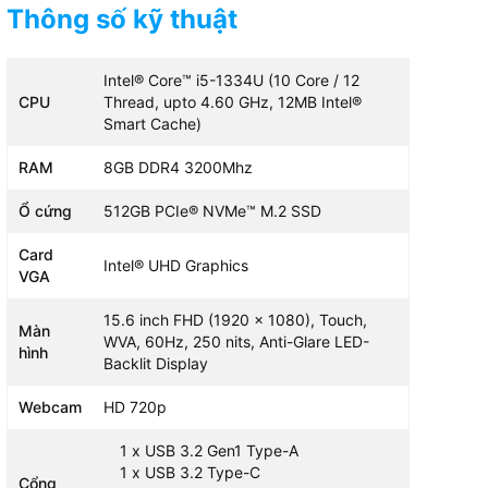
cấp tối đa 1TB)
Thông số kỹ thuật
hics
Intel® Core™ i5-1334U (10 Core / 12
Integr
AMD Radeon Graphics
CPU
Thread, upto 4.60 GHz, 12MB Intel®
Smart Cache)
RAM
8GB DDR4 3200Mhz
6:10 FHD+
14 inc
14 inches 1920 x 1200 pixels
, Touch, 300nits
16:10,
Ổ cứng
512GB PCIe® NVMe™ M.2 SSD
(FullHD+) Độ phủ màu 45%
play with
nits, I
NTSC Độ sáng 300 nit Màn
w, Touch
Card
hình chống chói
Intel® UHD Graphics
VGA
15.6 inch FHD (1920 x 1080), Touch,
Màn
WVA, 60Hz, 250 nits, Anti-Glare LED-
hình
Backlit Display
Webcam
HD 720p
1 x USB 3.2 Gen1 Type-A
1 x USB 3.2 Type-C
Cổng