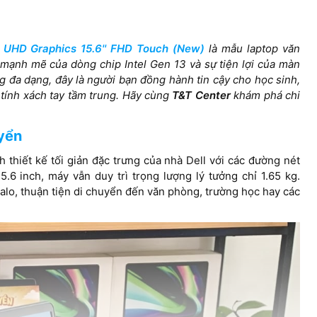
l UHD Graphics 15.6'' FHD Touch (New)
là mẫu laptop văn
Intel Graphics
Intel® Grap
mạnh mẽ của dòng chip Intel Gen 13 và sự tiện lợi của màn
ng đa dạng, đây là người bạn đồng hành tin cậy cho học sinh,
 tính xách tay tầm trung. Hãy cùng
T&T Center
khám phá chi
 FHD+
16-inch FHD+ (1920 x 1200)
16.0inch, 1
uch, 300nits
16:10, Touch, 60Hz 300nits
(1920x1200)
uyển
 with
WVA/IPS Display with
WVA/IPS Dis
thiết kế tối giản đặc trưng của nhà Dell với các đường nét
uch
ComfortView, Touch
ComfortVie
5.6 inch, máy vẫn duy trì trọng lượng lý tưởng chỉ 1.65 kg.
lo, thuận tiện di chuyển đến văn phòng, trường học hay các