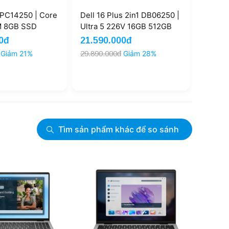
ll 16 Plus 2in1 DB06250 |
Dell 15 DC15255 X9YM41 |
tra 5 226V 16GB 512GB
Ryzen 7-7730U 16GB
'' FHD+ Touch (New)
512GB 15.6'' FHD Touch
.590.000đ
14.290.000đ
(Outlet)
.890.000đ
Giảm 28%
17.990.000đ
Giảm 21%
Tìm sản phẩm khác để so sánh