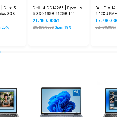
 DC14255 | Ryzen AI
Dell Pro 14 PC14250 | Core
De
16GB 512GB 14''
5 120U RAM 8GB SSD
Ul
in 11 (New)
512GB Intel Graphics 14
16
0.000đ
17.790.000đ
21
icnh FHD+ (New)
000đ
Giảm 19%
22.490.000đ
Giảm 21%
29