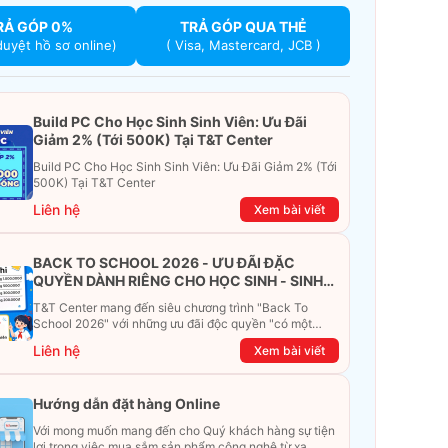
RẢ GÓP 0%
TRẢ GÓP QUA THẺ
duyệt hồ sơ online)
( Visa, Mastercard, JCB )
Build PC Cho Học Sinh Sinh Viên: Ưu Đãi
Giảm 2% (Tới 500K) Tại T&T Center
Build PC Cho Học Sinh Sinh Viên: Ưu Đãi Giảm 2% (Tới
500K) Tại T&T Center
Liên hệ
Xem bài viết
BACK TO SCHOOL 2026 - ƯU ĐÃI ĐẶC
QUYỀN DÀNH RIÊNG CHO HỌC SINH - SINH
VIÊN
T&T Center mang đến siêu chương trình "Back To
School 2026" với những ưu đãi độc quyền "có một
không hai". Đừng để chiếc ví phải "ét-ô-ét", cùng
Liên hệ
Xem bài viết
khám phá ngay ưu đãi siêu khủng dưới đây nhé!
Hướng dẫn đặt hàng Online
Với mong muốn mang đến cho Quý khách hàng sự tiện
lợi trong việc mua sắm sản phẩm công nghệ từ xa.