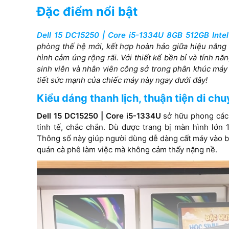
Đặc điểm nổi bật
Card VGA
Dell 15 DC15250 | Core i5-1334U 8GB 512GB Inte
Intel® UHD Graphics
Intel® Graphics
phòng thế hệ mới, kết hợp hoàn hảo giữa hiệu năng 
hình cảm ứng rộng rãi. Với thiết kế bền bỉ và tính nă
Màn hình
sinh viên và nhân viên công sở trong phân khúc máy
tiết sức mạnh của chiếc máy này ngay dưới đây!
15.6 inch FHD (1920 x 1080),
16.0inch, 16:10
Touch, WVA, 60Hz, 250 nits,
(1920x1200), To
Kiểu dáng thanh lịch, thuận tiện di ch
Anti-Glare LED-Backlit Display
WVA/IPS Display
Dell 15 DC15250 | Core i5-1334U
sở hữu phong cách 
ComfortView, To
tinh tế, chắc chắn. Dù được trang bị màn hình lớn 1
Thông số này giúp người dùng dễ dàng cất máy vào ba
quán cà phê làm việc mà không cảm thấy nặng nề.