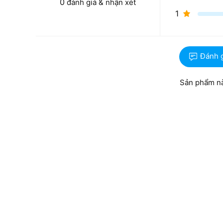
0
đánh giá & nhận xét
1
Đánh 
Sản phẩm nà
Hiệu năng xử lý vượt trội với Intel Core
Sức mạnh của máy đến từ bộ vi xử lý Intel Core i5-133
4.60 GHz. Nhờ cấu hình ổn định, máy có thể xử lý t
các phần mềm quản lý và duyệt web đa nhiệm.
RAM 8GB DDR4 3200Mhz:
Đảm bảo khả năng đa
nhanh chóng mà không gặp hiện tượng giật lag.
Ổ cứng 512GB PCIe NVMe M.2 SSD:
Mang lại 
nhanh, giúp Windows 11 Home khởi động gần như