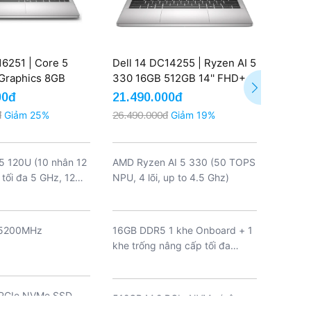
16251 | Core 5
Dell 14 DC14255 | Ryzen AI 5
Dell P
 Graphics 8GB
330 16GB 512GB 14'' FHD+
120U 
' FHD+ Touch Win
Win 11 (New)
Intel 
00đ
21.490.000đ
17.79
(New)
đ
Giảm 25%
26.490.000đ
Giảm 19%
22.490
 5 120U (10 nhân 12
AMD Ryzen AI 5 330 (50 TOPS
Intel®
 tối đa 5 GHz, 12MB
NPU, 4 lõi, up to 4.5 Ghz)
up to 
Thread
 5200MHz
16GB DDR5 1 khe Onboard + 1
8GB D
khe trống nâng cấp tối đa
2 khe,
32GB
 PCIe NVMe SSD
512GB M.2 PCIe NVMe (nâng
512GB