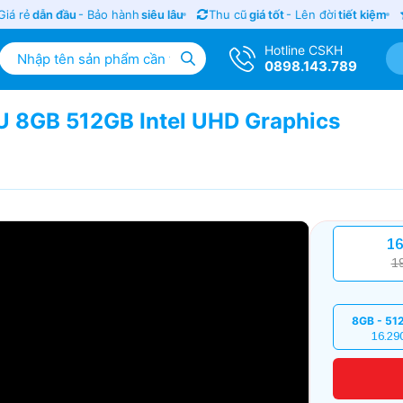
 rẻ
dẫn đầu
- Bảo hành
siêu lâu
Thu cũ
giá tốt
- Lên đời
tiết kiệm
S
Hotline CSKH
0898.143.789
4U 8GB 512GB Intel UHD Graphics
16
1
8GB - 51
16.29