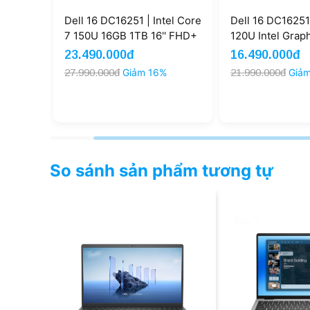
251 | Intel Core
Dell 16 DC16251 | Core 5
Dell 14
 1TB 16'' FHD+
120U Intel Graphics 8GB
5 330 
1 (New FullVAT)
512GB 16'' FHD+ Touch Win
FHD+ W
0đ
16.490.000đ
21.49
11 (Outlet)
Giảm 16%
21.990.000đ
Giảm 25%
26.490.
So sánh sản phẩm tương tự