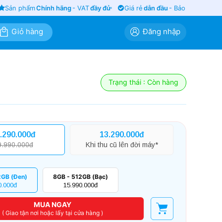
ản phẩm
Chính hãng
- VAT
đầy đủ
Giá rẻ
dẫn đầu
- Bảo hành
siêu lâu
Giỏ hàng
Đăng nhập
Trạng thái : Còn hàng
.290.000đ
13.290.000đ
9.990.000đ
Khi thu cũ lên đời máy*
2GB (Đen)
8GB - 512GB (Bạc)
0.000đ
15.990.000đ
MUA NGAY
( Giao tận nơi hoặc lấy tại cửa hàng )