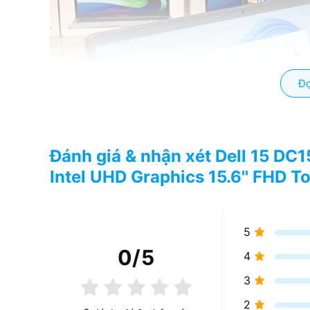
Đọ
Đánh giá & nhận xét Dell 15 DC
Intel UHD Graphics 15.6'' FHD 
5
0
/5
4
3
2