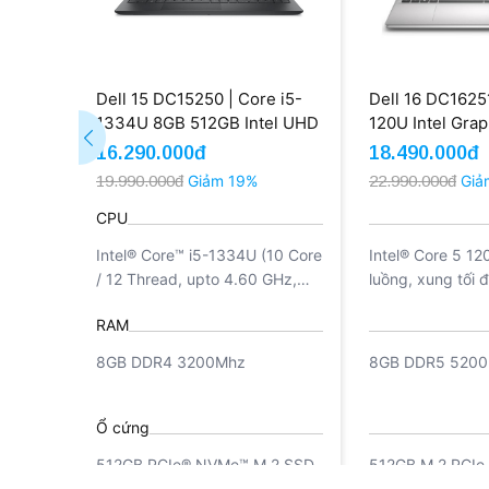
Dell 15 DC15250 | Core i5-
Dell 16 DC16251
1334U 8GB 512GB Intel UHD
120U Intel Gra
Graphics 15.6'' FHD Touch
512GB 16'' FHD
16.290.000đ
18.490.000đ
(New)
11 (New)
19.990.000đ
Giảm 19%
22.990.000đ
Giả
CPU
Intel® Core™ i5-1334U (10 Core
Intel® Core 5 12
/ 12 Thread, upto 4.60 GHz,
luồng, xung tối
12MB Intel® Smart Cache)
L3 Cache)
RAM
8GB DDR4 3200Mhz
8GB DDR5 520
Ổ cứng
512GB PCIe® NVMe™ M.2 SSD
512GB M.2 PCI