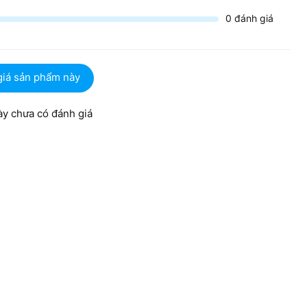
0
đánh giá
giá sản phẩm này
y chưa có đánh giá
 i5 thế hệ 13
4U với cấu trúc 10 nhân và 12 luồng, xung nhịp tối đa lên tới
ốt các công việc văn phòng như Word, Excel, đồng thời chạy
 nhiệm ổn định, giúp bạn chuyển đổi giữa các ứng dụng
không gian lưu trữ rộng rãi và tốc độ truy xuất dữ liệu
 ngay lập tức.