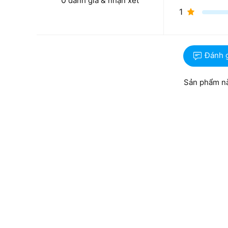
0
đánh giá & nhận xét
1
Đánh 
Sản phẩm nà
Bên cạnh đó, máy còn được trang bị bộ nhớ RAM 1
tác vụ một lúc mà không xảy ra tình trạng đơ, lag
đồng thời cung cấp không gian lưu trữ thoải mái cho n
Thiết kế phong cách tương lai độc đáo
Nếu bạn yêu thích sự độc đáo, mới lạ thì laptop
Del
Chiếc laptop này sở hữu lối thiết kế đậm chất tương la
16 cùng logo phát sáng đặc trưng của dòng Alienwar