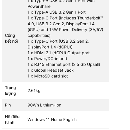
1 x Type-A USB 3.2 Gen 1 Port with
PowerShare
1 x Type-A USB 3.2 Gen 1 Port
1 x Type-C Port (Includes Thunderbolt™
4.0, USB 3.2 Gen 2, DisplayPort 1.4
(iGPU) and 15W Power Delivery (3A/5V)
Cổng
capabilities)
kết nối
1 x Type-C Port (USB 3.2 Gen 2,
DisplayPort 1.4 (dGPU))
1 x HDMI 2.1 (dGPU) Output port
1 x Power/DC-in port
1 x RJ45 Ethernet port (2.5 Gb Upsell)
1 x Global Headset Jack
1 x MicroSD card slot
Trọng
2.61kg
lượng
Pin
90Wh Lithium-Ion
Hệ điều
Windows 11 Home English
hành