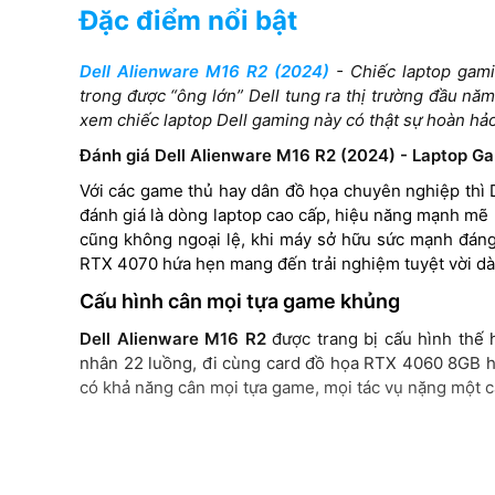
Đặc điểm nổi bật
NVIDIA® GeForc
Card VGA
5080 16 GB GD
Dell Alienware M16 R2 (2024)
- Chiếc laptop gami
NVIDIA® GeForce RTX™ 4070
trong được “ông lớn” Dell tung ra thị trường đầu n
8GB GDDR6
xem chiếc laptop Dell gaming này có thật sự hoàn hả
16 inch QHD
Màn hình
Đánh giá Dell Alienware M16 R2 (2024) - Laptop G
(2560x1440), 2
16 inch QHD+ (2560*1600)
3ms, 100% DCI-
Với các game thủ hay dân đồ họa chuyên nghiệp thì D
240Hz, 3ms, ComfortView Plus,
500 nit, NVIDIA 
đánh giá là dòng laptop cao cấp, hiệu năng mạnh mẽ 
NVIDIA G-SYNC + DDS, 100%
SYNC + Advanc
cũng không ngoại lệ, khi máy sở hữu sức mạnh đáng 
sRGB
Optimus
RTX 4070 hứa hẹn mang đến trải nghiệm tuyệt vời d
Cấu hình cân mọi tựa game khủng
Dell Alienware M16 R2
được trang bị cấu hình thế 
nhân 22 luồng, đi cùng card đồ họa RTX 4060 8GB hi
có khả năng cân mọi tựa game, mọi tác vụ nặng một c