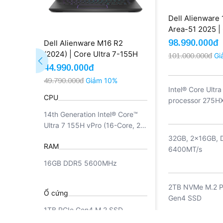
Dell Alienware 
Area-51 2025 |
Ultra 9 275HX
98.990.000đ
Dell Alienware M16 R2
32GB SSD 2TB
(2024) | Core Ultra 7-155H
101.000.000đ
Gi
5080 16GB QH
16GB 1TB RTX 4070 8GB
44.990.000đ
240Hz (New)
QHD+ 240Hz (Outlet)
49.790.000đ
Giảm 10%
Intel® Core Ultra
CPU
processor 275HX
Core, 36MB Tota
14th Generation Intel® Core™
Cache, 2.7GHz t
Ultra 7 155H vPro (16-Core, 22-
5.4GHz)
Thread, 24MB Cache, up to
32GB, 2x16GB, 
RAM
4.8GHz Max Turbo Frequency)
6400MT/s
16GB DDR5 5600MHz
2TB NVMe M.2 P
Ổ cứng
Gen4 SSD
1TB PCIe Gen4 M.2 SSD