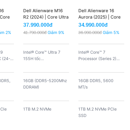
16
Dell Alienware M16
Dell Alienware 16
 Core
R2 (2024) | Core Ultra
Aurora (2025) | Core
 RAM
7-155H RAM 16GB
7 240H Ram 16GB
37.990.000đ
34.990.000đ
 RTX
SSD 1TB RTX 4060
SSD 1TB RTX 5060
ảm 2%
41.790.000đ
Giảm 9%
36.990.000đ
Giảm 5%
D
2K 240Hz (Outlet)
8GB QHD+ 120Hz
(New)
 9
Intel® Core™ Ultra 7
Intel® Core™ 7
 (24-
155H tốc
Processor (Series 2)
l
độ 22x1.4GHz, Turbo
240H (24MB cache, 10
o
lên 4.8GHz, (16 lõi, 22
cores, 1.80 to 5.20 GHz
luồng), CPU thế hệ mới
P-Core)
DDR5,
16GB (DDR5-5200Mhz
16GB DDR5, 5600
2024-2025 tích hợp
DDRAM)
MT/s
NPU Ai mạnh mẽ tiết
kiệm Pin
CIe
1TB M.2 NVMe
1TB M.2 NVMe PCIe
SSD