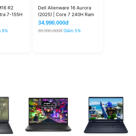
M16 R2
Dell Alienware 16 Aurora
ltra 7-155H
(2025) | Core 7 240H Ram
1TB RTX
16GB SSD 1TB RTX 5060
34.990.000đ
Outlet)
8GB QHD+ 120Hz (New)
m 9%
36.990.000đ
Giảm 5%