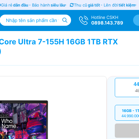
iá rẻ
dẫn đầu
- Bảo hành
siêu lâu
Thu cũ
giá tốt
- Lên đời
tiết kiệm
Hotline CSKH
0898.143.789
 Core Ultra 7-155H 16GB 1TB RTX
)
44
4
16GB - 1
44.990.00