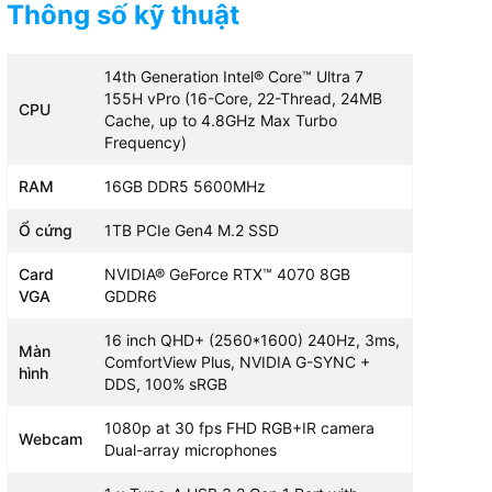
Thông số kỹ thuật
14th Generation Intel® Core™ Ultra 7
155H vPro (16-Core, 22-Thread, 24MB
CPU
Cache, up to 4.8GHz Max Turbo
Frequency)
RAM
16GB DDR5 5600MHz
Ổ cứng
1TB PCIe Gen4 M.2 SSD
Card
NVIDIA® GeForce RTX™ 4070 8GB
VGA
GDDR6
16 inch QHD+ (2560*1600) 240Hz, 3ms,
Màn
ComfortView Plus, NVIDIA G-SYNC +
hình
DDS, 100% sRGB
1080p at 30 fps FHD RGB+IR camera
Webcam
Dual-array microphones