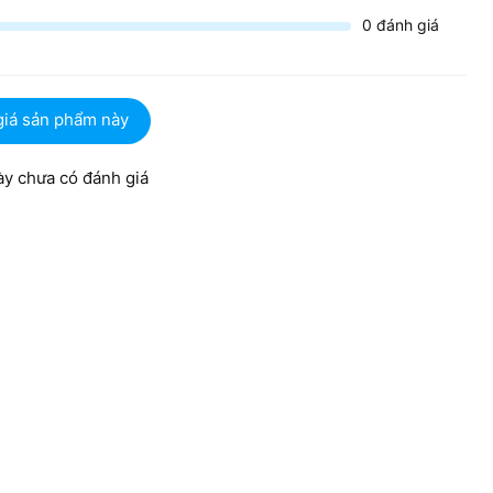
0
đánh giá
giá sản phẩm này
y chưa có đánh giá
6GB DDR5 mang đến khả năng đa nhiệm mạnh mẽ, mở nhiều
. Ổ cứng SSD 1TB PCIe Gen 4 M.2, máy khởi động cực nhanh
gười dùng lưu trữ dữ liệu,
l Alienware M16 R2 2024
là lựa chọn số một dành cho bạn.
i, các đường nét khỏe khoắn, mặt lưng nổi bật với chi tiết số
e.