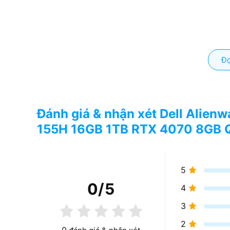
Đọ
Đánh giá & nhận xét Dell Alienw
155H 16GB 1TB RTX 4070 8GB 
5
0
/5
4
3
2