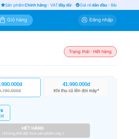
Sản phẩm
Chính hãng
- VAT
đầy đủ
Giá rẻ
dẫn đầu
- Bảo hành
siêu lâ
Giỏ hàng
Đăng nhập
Trạng thái : Hết hàng
.990.000đ
41.990.000đ
9.790.000đ
Khi thu cũ lên đời máy*
TB
0đ
HẾT HÀNG
( Không thể đặt mua sản phẩm này )