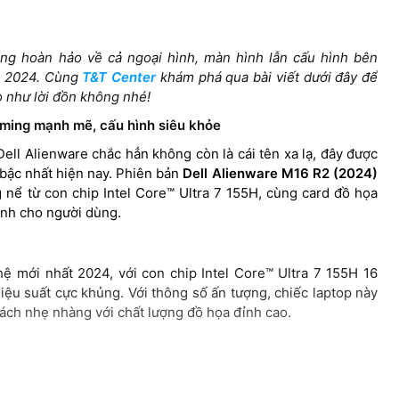
NVIDIA Geforce RTX
e RTX™
NVIDIA® GeForce RTX™
4060 8GB
DR7
5060 8GB GDDR7
ng hoàn hảo về cả ngoại hình, màn hình lẫn cấu hình bên
ăm 2024. Cùng
T&T Center
khám phá qua bài viết dưới đây để
o như lời đồn không nhé!
16inch QHD+ (2560 x
16″ QHD+ (2560*1600)
aming mạnh mẽ, cấu hình siêu khỏe
1600) 240Hz, 3ms,
40Hz,
120Hz, ComfortView
100% sRGB,
P3,
Plus, 100% sRGB, 300
ell Alienware chắc hẳn không còn là cái tên xa lạ, đây được
ComfortView Plus,
G-
nits
bậc nhất hiện nay. Phiên bản
Dell Alienware M16 R2 (2024)
NVIDIA G-SYNC +
ed
nể từ con chip Intel Core™ Ultra 7 155H, cùng card đồ họa
Advanced Optimus
ành cho người dùng.
hệ mới nhất 2024, với con chip Intel Core™ Ultra 7 155H 16
ệu suất cực khủng. Với thông số ấn tượng, chiếc laptop này
ách nhẹ nhàng với chất lượng đồ họa đỉnh cao.