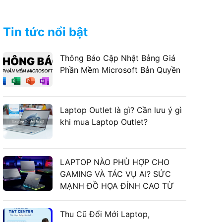
Tin tức nổi bật
Thông Báo Cập Nhật Bảng Giá
Phần Mềm Microsoft Bản Quyền
Laptop Outlet là gì? Cần lưu ý gì
khi mua Laptop Outlet?
LAPTOP NÀO PHÙ HỢP CHO
GAMING VÀ TÁC VỤ AI? SỨC
MẠNH ĐỒ HỌA ĐỈNH CAO TỪ
LAPTOP ASUS GAMING
Thu Cũ Đổi Mới Laptop,