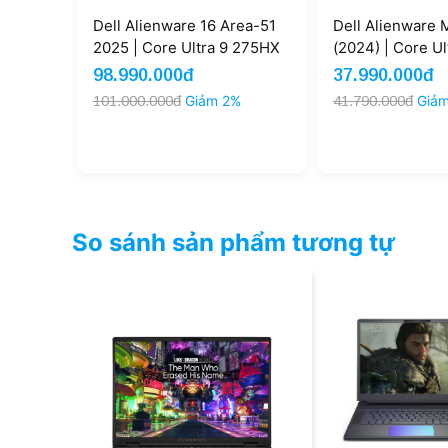
Dell Alienware 16 Area-51
Dell Alienware 
2025 | Core Ultra 9 275HX
(2024) | Core U
RAM 32GB SSD 2TB RTX
RAM 16GB SSD 
98.990.000đ
37.990.000đ
5080 16GB QHD 240Hz
4060 2K 240Hz (
101.000.000đ
Giảm 2%
41.790.000đ
Giả
(New)
So sánh sản phẩm tương tự