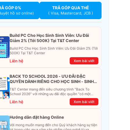
RẢ GÓP 0%
TRẢ GÓP QUA THẺ
duyệt hồ sơ online)
( Visa, Mastercard, JCB )
Build PC Cho Học Sinh Sinh Viên: Ưu Đãi
Giảm 2% (Tới 500K) Tại T&T Center
Build PC Cho Học Sinh Sinh Viên: Ưu Đãi Giảm 2% (Tới
500K) Tại T&T Center
Liên hệ
Xem bài viết
BACK TO SCHOOL 2026 - ƯU ĐÃI ĐẶC
QUYỀN DÀNH RIÊNG CHO HỌC SINH - SINH
VIÊN
T&T Center mang đến siêu chương trình "Back To
School 2026" với những ưu đãi độc quyền "có một
không hai". Đừng để chiếc ví phải "ét-ô-ét", cùng
Liên hệ
Xem bài viết
khám phá ngay ưu đãi siêu khủng dưới đây nhé!
Hướng dẫn đặt hàng Online
Với mong muốn mang đến cho Quý khách hàng sự tiện
lợi trong việc mua sắm sản phẩm công nghệ từ xa.