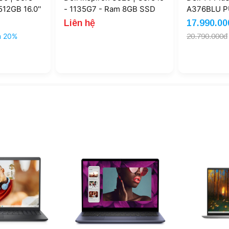
12GB 16.0''
- 1135G7 - Ram 8GB SSD
A376BLU PU
)
256GB (New )
340 16GB 
Liên hệ
17.990.00
Radeon 840
m 20%
20.790.000đ
FHD+ Touc