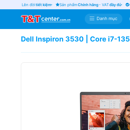
ũ
giá tốt
- Lên đời
tiết kiệm
Sản phẩm
Chính hãng
- VAT
đầy đủ
Giá
Danh mục
Dell Inspiron 3530 | Core i7-