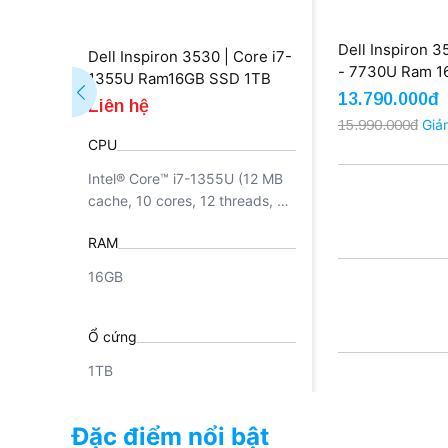
Dell Inspiron 3
Dell Inspiron 3530 | Core i7-
- 7730U Ram 
1355U Ram16GB SSD 1TB
512GB 15.6'' F
13.790.000đ
FHD (New)
Liên hệ
(Outlet)
15.990.000đ
Giả
CPU
Intel® Core™ i7-1355U (12 MB
cache, 10 cores, 12 threads, up
to 5.00 GHz Turbo)
RAM
16GB
Ổ cứng
1TB
Đặc điểm nổi bật
Card VGA