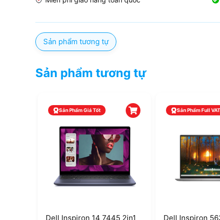
Sản phẩm tương tự
Sản phẩm tương tự
Sản Phẩm Giá Tốt
Sản Phẩm Full VA
 Ryzen
Dell Inspiron 14 7445 2in1
Dell Inspiron 56