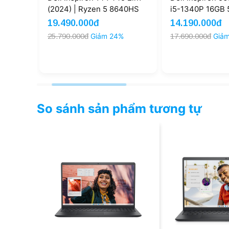
B SSD
(2024) | Ryzen 5 8640HS
i5-1340P 16GB 5
uch
8GB 512GB AMD Radeon
FHD+ (NewSeal
19.490.000đ
14.190.000đ
FHD+ Touch (New)
%
25.790.000đ
Giảm 24%
17.690.000đ
Giả
So sánh sản phẩm tương tự