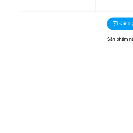
Đánh 
Sản phẩm nà
Với trọng lượng máy 1.85kg không quá nặng nên ngườ
cảm thấy quá nặng nề. Chiếc laptop này được build má
máy. Đảm bảo cho máy luôn được an toàn khi gặp các 
Màn hình 15.6 inch cho góc nhìn rộng, hiển 
Màn hình của chiếc laptop
Dell Inspiron 3530
sở hữu 
màn hình lớn như thế này sẽ giúp người dùng có trải 