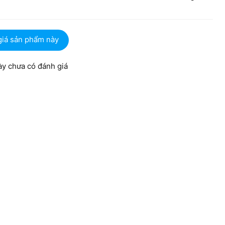
giá sản phẩm này
y chưa có đánh giá
i dùng có thể dễ dàng mang đi học hay đi làm mà không
y khá chắc chắn giúp bảo vệ tốt các linh kiện ở bên trong
sự cố như va đập hoặc rơi rớt.
thị sắc nét
kích thước 15.6 inch với độ phân giải FHD (1920 x 1080). Với
nghiệm hình ảnh và làm việc vô cùng thoải mái.