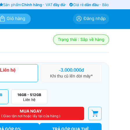
ản phẩm
Chính hãng
- VAT
đầy đủ
Giá rẻ
dẫn đầu
- Bảo hành
siêu lâu
Giỏ hàng
Đăng nhập
Trạng thái : Sắp về hàng
Liên hệ
-3.000.000đ
Khi thu cũ lên đời máy*
TB
16GB - 512GB
Liên hệ
MUA NGAY
( Giao tận nơi hoặc lấy tại cửa hàng )
RẢ GÓP 0%
TRẢ GÓP QUA THẺ