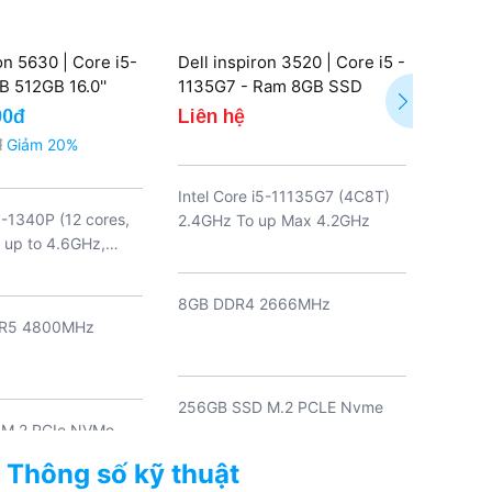
on 5630 | Core i5-
Dell inspiron 3520 | Core i5 -
Dell 1
 512GB 16.0''
1135G7 - Ram 8GB SSD
A376B
Seal)
256GB (New )
340 1
00đ
Liên hệ
17.99
Radeo
đ
Giảm 20%
20.790
FHD+ 
Intel Core i5-11135G7 (4C8T)
i5-1340P (12 cores,
AMD Ry
2.4GHz To up Max 4.2GHz
 up to 4.6GHz,
12 luồ
)
GHz, b
8GB DDR4 2666MHz
R5 4800MHz
16 GB 
MT/s
256GB SSD M.2 PCLE Nvme
 M.2 PCIe NVMe
512GB 
ối đa 2TB)
State 
Thông số kỹ thuật