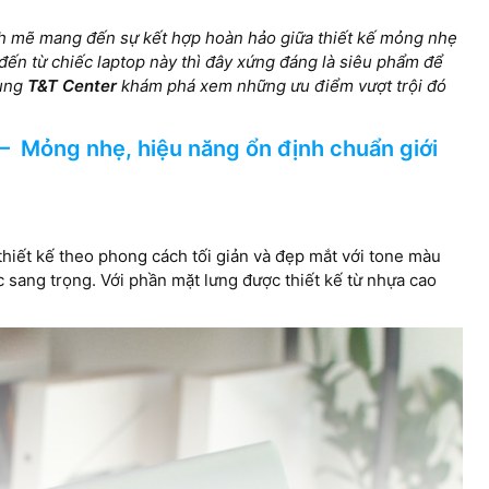
nh mẽ mang đến sự kết hợp hoàn hảo giữa thiết kế mỏng nhẹ
Intel Iris X
AMD Radeon Graphics
 đến từ chiếc laptop này thì đây xứng đáng là siêu phẩm để
cùng
T&T Center
khám phá xem những ưu điểm vượt trội đó
 – Mỏng nhẹ, hiệu năng ổn định chuẩn giới
16” FHD+ (1
14.0 inch 16.10 FHD+ (1920 x
Anti-Glare 
1200) Touch 250 nits WVA
WVA Displa
Display with ComfortView
Support
Support
thiết kế theo phong cách tối giản và đẹp mắt với tone màu
 sang trọng. Với phần mặt lưng được thiết kế từ nhựa cao