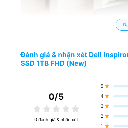
Đọ
Đánh giá & nhận xét Dell Inspi
SSD 1TB FHD (New)
5
0
/5
4
3
2
0
đánh giá & nhận xét
1