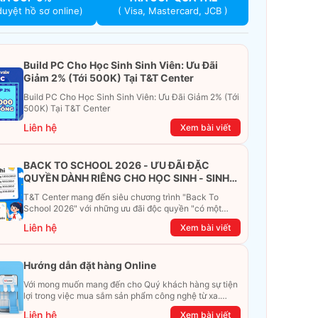
duyệt hồ sơ online)
( Visa, Mastercard, JCB )
Build PC Cho Học Sinh Sinh Viên: Ưu Đãi
Giảm 2% (Tới 500K) Tại T&T Center
Build PC Cho Học Sinh Sinh Viên: Ưu Đãi Giảm 2% (Tới
500K) Tại T&T Center
Liên hệ
Xem bài viết
BACK TO SCHOOL 2026 - ƯU ĐÃI ĐẶC
QUYỀN DÀNH RIÊNG CHO HỌC SINH - SINH
VIÊN
T&T Center mang đến siêu chương trình "Back To
School 2026" với những ưu đãi độc quyền "có một
không hai". Đừng để chiếc ví phải "ét-ô-ét", cùng
Liên hệ
Xem bài viết
khám phá ngay ưu đãi siêu khủng dưới đây nhé!
Hướng dẫn đặt hàng Online
Với mong muốn mang đến cho Quý khách hàng sự tiện
lợi trong việc mua sắm sản phẩm công nghệ từ xa.
Trong bài viết này, T&T Center sẽ hướng dẫn chi tiết
Liên hệ
Xem bài viết