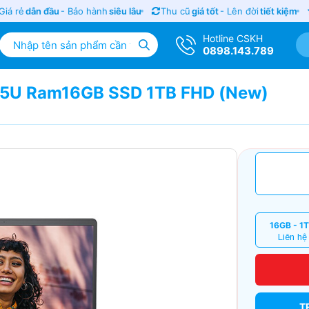
 rẻ
dẫn đầu
- Bảo hành
siêu lâu
Thu cũ
giá tốt
- Lên đời
tiết kiệm
S
Hotline CSKH
0898.143.789
1355U Ram16GB SSD 1TB FHD (New)
16GB - 1
Liên hệ
T