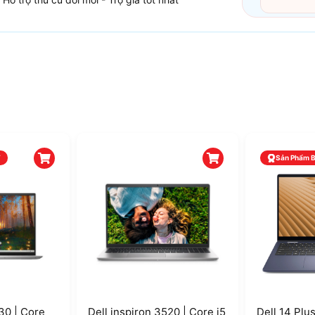
T
Sản Phẩm 
30 | Core
Dell inspiron 3520 | Core i5
Dell 14 Plu