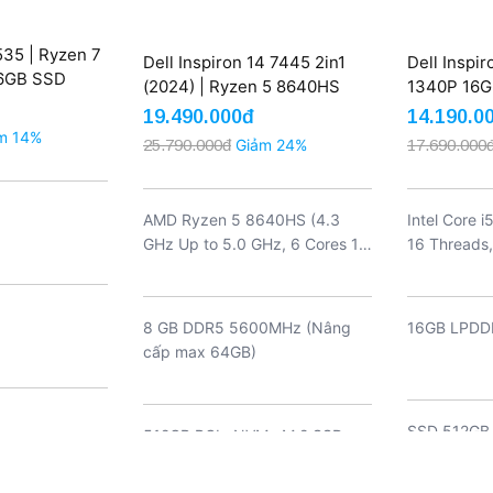
535 | Ryzen 7
Dell Inspiron 14 7445 2in1
Dell Inspir
16GB SSD
(2024) | Ryzen 5 8640HS
1340P 16GB
HD Touch
8GB 512GB AMD Radeon
FHD+ (New
19.490.000đ
14.190.0
FHD+ Touch (New)
m 14%
25.790.000đ
Giảm 24%
17.690.000
AMD Ryzen 5 8640HS (4.3
Intel Core 
GHz Up to 5.0 GHz, 6 Cores 12
16 Threads,
Threads, 16 MB Cache)
12MB cache
8 GB DDR5 5600MHz (Nâng
16GB LPDD
cấp max 64GB)
SSD 512GB
512GB PCIe NVMe M.2 SSD
(nâng cấp t
Gen 4