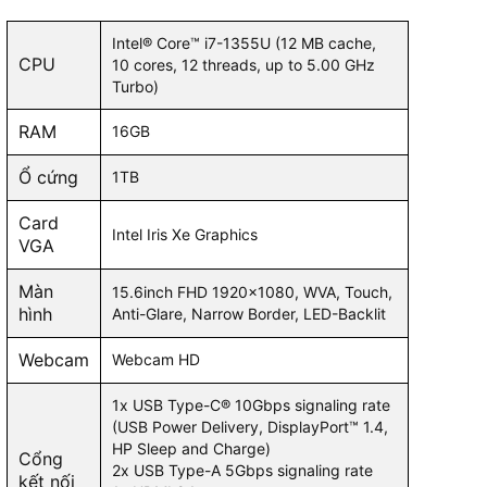
Intel Iris XE Graphics
Intel® Core™ i7-1355U (12 MB cache,
e Graphics
Tích 
CPU
10 cores, 12 threads, up to 5.00 GHz
Turbo)
15.6inch FHD WVA 120Hz Anti-
RAM
16GB
Glare
920 x 1200; 16:10)
14 inc
Non-Touch 250nits
Ổ cứng
x 1200
1TB
y with ComfortView
Card
Intel Iris Xe Graphics
VGA
Màn
15.6inch FHD 1920x1080, WVA, Touch,
hình
Anti-Glare, Narrow Border, LED-Backlit
Webcam
Webcam HD
1x USB Type-C® 10Gbps signaling rate
(USB Power Delivery, DisplayPort™ 1.4,
HP Sleep and Charge)
Cổng
2x USB Type-A 5Gbps signaling rate
kết nối