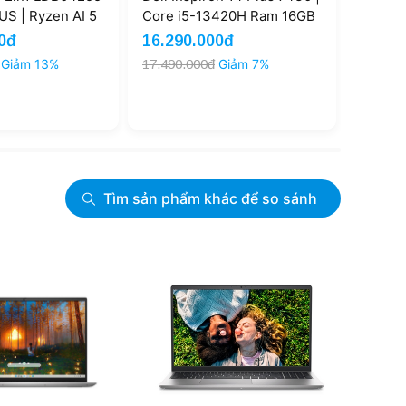
S | Ryzen AI 5
Core i5-13420H Ram 16GB
2024 |
512GB AMD
SSD 1TB 14'' 2.5K 90Hz
16GB S
0đ
16.290.000đ
Liên 
M Graphics 14''
(New)
(New)
Giảm 13%
17.490.000đ
Giảm 7%
h (New)
Tìm sản phẩm khác để so sánh