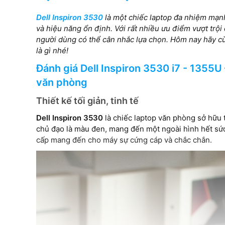
Intel Iris Xe Graphics
Dell Inspiron 3530
là một chiếc laptop đa nhiệm mạ
và hiệu năng ổn định. Với rất nhiều ưu điểm vượt trội
Màn hình
người dùng có thể cân nhắc lựa chọn. Hôm nay hãy 
là gì nhé!
15.6inch FHD 1920x1080,
Đánh giá Dell Inspiron 3530 i7 - 1355U
WVA, Touch, Anti-Glare, Narrow
Border, LED-Backlit
văn phòng
Thiết kế tối giản, tinh tế
Dell Inspiron 3530
là chiếc laptop văn phòng sở hữu 
chủ đạo là màu đen, mang đến một ngoài hình hết sức
cấp mang đến cho máy sự cứng cáp và chắc chắn.