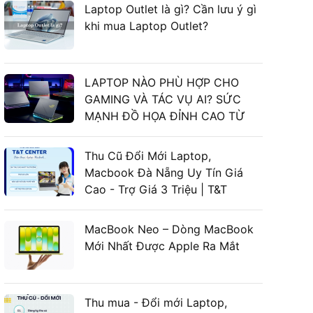
Laptop Outlet là gì? Cần lưu ý gì
khi mua Laptop Outlet?
LAPTOP NÀO PHÙ HỢP CHO
GAMING VÀ TÁC VỤ AI? SỨC
MẠNH ĐỒ HỌA ĐỈNH CAO TỪ
LAPTOP ASUS GAMING
Thu Cũ Đổi Mới Laptop,
Macbook Đà Nẵng Uy Tín Giá
Cao - Trợ Giá 3 Triệu | T&T
Center
MacBook Neo – Dòng MacBook
Mới Nhất Được Apple Ra Mắt
Thu mua - Đổi mới Laptop,