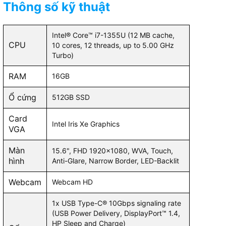
Thông số kỹ thuật
Intel Iris XE Graphics
Intel® Core™ i7-1355U (12 MB cache,
e Graphics
Tích 
CPU
10 cores, 12 threads, up to 5.00 GHz
Turbo)
15.6inch FHD WVA 120Hz Anti-
RAM
16GB
Glare
920 x 1200; 16:10)
14 inc
Non-Touch 250nits
Ổ cứng
x 1200
512GB SSD
y with ComfortView
Card
Intel Iris Xe Graphics
VGA
Màn
15.6", FHD 1920x1080, WVA, Touch,
hình
Anti-Glare, Narrow Border, LED-Backlit
Webcam
Webcam HD
1x USB Type-C® 10Gbps signaling rate
(USB Power Delivery, DisplayPort™ 1.4,
HP Sleep and Charge)