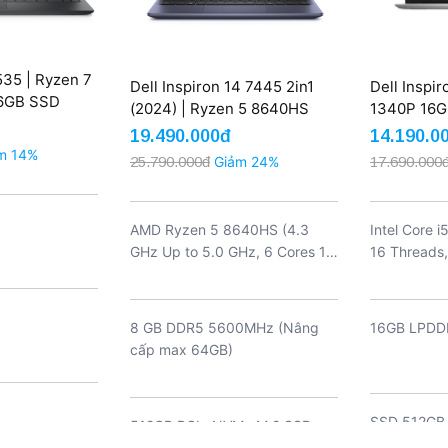
535 | Ryzen 7
Dell Inspiron 14 7445 2in1
Dell Inspir
16GB SSD
(2024) | Ryzen 5 8640HS
1340P 16GB
HD Touch
8GB 512GB AMD Radeon
FHD+ (New
19.490.000đ
14.190.0
FHD+ Touch (New)
m 14%
25.790.000đ
Giảm 24%
17.690.000
AMD Ryzen 5 8640HS (4.3
Intel Core 
GHz Up to 5.0 GHz, 6 Cores 12
16 Threads,
Threads, 16 MB Cache)
12MB cache
8 GB DDR5 5600MHz (Nâng
16GB LPDD
cấp max 64GB)
SSD 512GB
512GB PCIe NVMe M.2 SSD
(nâng cấp t
Gen 4