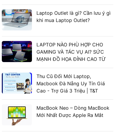
Laptop Outlet là gì? Cần lưu ý gì
khi mua Laptop Outlet?
LAPTOP NÀO PHÙ HỢP CHO
GAMING VÀ TÁC VỤ AI? SỨC
MẠNH ĐỒ HỌA ĐỈNH CAO TỪ
LAPTOP ASUS GAMING
Thu Cũ Đổi Mới Laptop,
Macbook Đà Nẵng Uy Tín Giá
Cao - Trợ Giá 3 Triệu | T&T
Center
MacBook Neo – Dòng MacBook
Mới Nhất Được Apple Ra Mắt