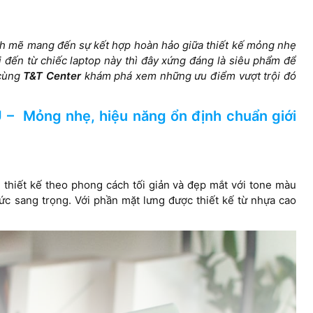
nh mẽ mang đến sự kết hợp hoàn hảo giữa thiết kế mỏng nhẹ
Intel Iris X
AMD Radeon Graphics
i đến từ chiếc laptop này thì đây xứng đáng là siêu phẩm để
 cùng
T&T Center
khám phá xem những ưu điểm vượt trội đó
U – Mỏng nhẹ, hiệu năng ổn định chuẩn giới
16” FHD+ (1
14.0 inch 16.10 FHD+ (1920 x
Anti-Glare 
1200) Touch 250 nits WVA
WVA Displa
Display with ComfortView
Support
Support
 thiết kế theo phong cách tối giản và đẹp mắt với tone màu
c sang trọng. Với phần mặt lưng được thiết kế từ nhựa cao