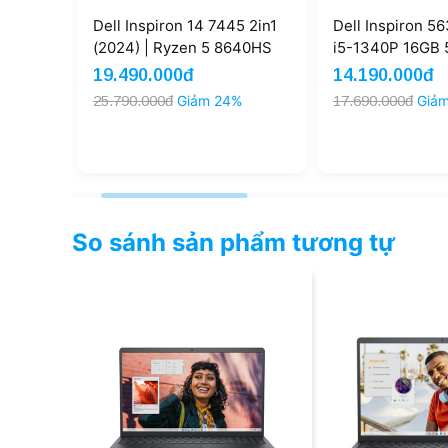
 Ryzen
Dell Inspiron 14 7445 2in1
Dell Inspiron 56
B SSD
(2024) | Ryzen 5 8640HS
i5-1340P 16GB 5
uch
8GB 512GB AMD Radeon
FHD+ (NewSeal
19.490.000đ
14.190.000đ
FHD+ Touch (New)
%
25.790.000đ
Giảm 24%
17.690.000đ
Giả
So sánh sản phẩm tương tự