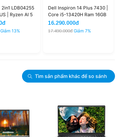
s 2in1 LDB04255
Dell Inspiron 14 Plus 7430 |
Dell In
S | Ryzen AI 5
Core i5-13420H Ram 16GB
2024 |
512GB AMD
SSD 1TB 14'' 2.5K 90Hz
16GB S
0đ
16.290.000đ
Liên 
M Graphics 14''
(New)
(New)
Giảm 13%
17.490.000đ
Giảm 7%
h (New)
Tìm sản phẩm khác để so sánh