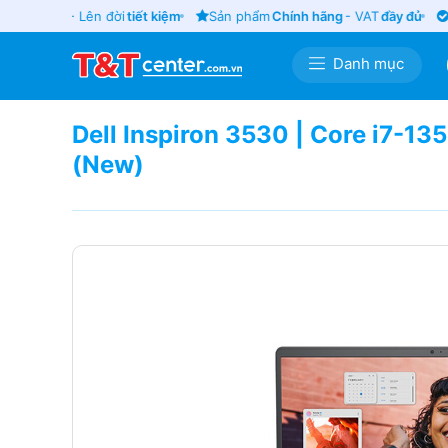
ũ
giá tốt
- Lên đời
tiết kiệm
Sản phẩm
Chính hãng
- VAT
đầy đủ
Gi
Danh mục
Dell Inspiron 3530 | Core i7-
(New)