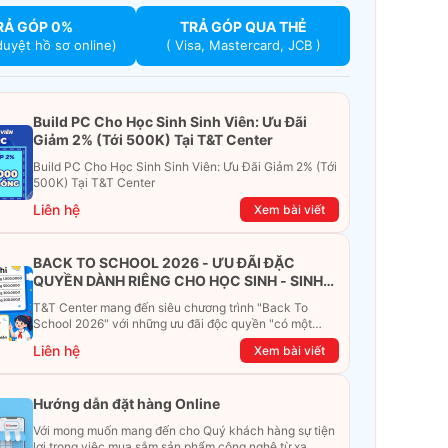
RẢ GÓP 0%
TRẢ GÓP QUA THẺ
duyệt hồ sơ online)
( Visa, Mastercard, JCB )
Build PC Cho Học Sinh Sinh Viên: Ưu Đãi
Giảm 2% (Tới 500K) Tại T&T Center
Build PC Cho Học Sinh Sinh Viên: Ưu Đãi Giảm 2% (Tới
500K) Tại T&T Center
Liên hệ
Xem bài viết
BACK TO SCHOOL 2026 - ƯU ĐÃI ĐẶC
QUYỀN DÀNH RIÊNG CHO HỌC SINH - SINH
VIÊN
T&T Center mang đến siêu chương trình "Back To
School 2026" với những ưu đãi độc quyền "có một
không hai". Đừng để chiếc ví phải "ét-ô-ét", cùng
Liên hệ
Xem bài viết
khám phá ngay ưu đãi siêu khủng dưới đây nhé!
Hướng dẫn đặt hàng Online
Với mong muốn mang đến cho Quý khách hàng sự tiện
lợi trong việc mua sắm sản phẩm công nghệ từ xa.