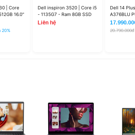
30 | Core
Dell inspiron 3520 | Core i5
Dell 14 Plu
12GB 16.0''
- 1135G7 - Ram 8GB SSD
A376BLU PU
)
256GB (New )
340 16GB 
Liên hệ
17.990.00
Radeon 840
m 20%
20.790.000đ
FHD+ Touc