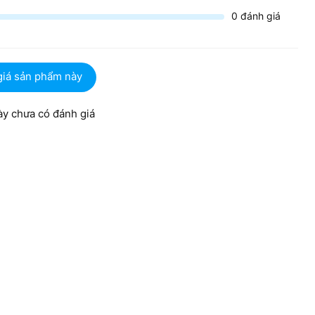
0
đánh giá
giá sản phẩm này
y chưa có đánh giá
ười dùng có thể dễ dàng mang đi học hay đi làm mà không
áy khá chắc chắn giúp bảo vệ tốt các linh kiện ở bên trong
sự cố như va đập hoặc rơi rớt.
thị sắc nét
kích thước 15.6 inch với độ phân giải FHD (1920 x 1080). Với
nghiệm hình ảnh và làm việc vô cùng thoải mái.