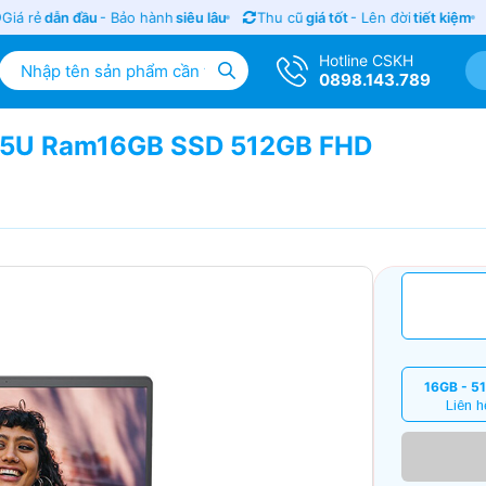
á rẻ
dẫn đầu
- Bảo hành
siêu lâu
Thu cũ
giá tốt
- Lên đời
tiết kiệm
Hotline CSKH
0898.143.789
1355U Ram16GB SSD 512GB FHD
16GB - 5
Liên h