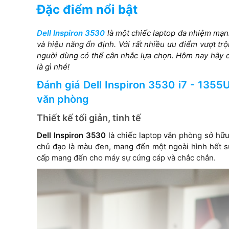
Đặc điểm nổi bật
Card VGA
Intel Iris Xe Graphics
Dell Inspiron 3530
là một chiếc laptop đa nhiệm mạ
và hiệu năng ổn định. Với rất nhiều ưu điểm vượt trộ
Màn hình
người dùng có thể cân nhắc lựa chọn. Hôm nay hãy
là gì nhé!
15.6", FHD 1920x1080, WVA,
Đánh giá Dell Inspiron 3530 i7 - 1355
Touch, Anti-Glare, Narrow
Border, LED-Backlit
văn phòng
Thiết kế tối giản, tinh tế
Dell Inspiron 3530
là chiếc laptop văn phòng sở hữu
chủ đạo là màu đen, mang đến một ngoài hình hết sứ
cấp mang đến cho máy sự cứng cáp và chắc chắn.