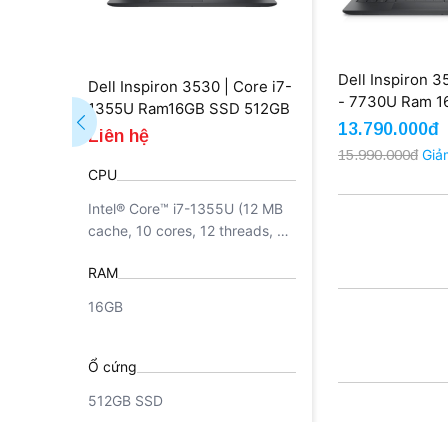
Dell Inspiron 3
Dell Inspiron 3530 | Core i7-
- 7730U Ram 
1355U Ram16GB SSD 512GB
512GB 15.6'' F
13.790.000đ
FHD (New)
Liên hệ
(Outlet)
15.990.000đ
Giả
CPU
Intel® Core™ i7-1355U (12 MB
cache, 10 cores, 12 threads, up
to 5.00 GHz Turbo)
RAM
16GB
Ổ cứng
512GB SSD