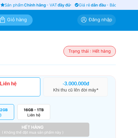
Sản phẩm
Chính hãng
- VAT
đầy đủ
Giá rẻ
dẫn đầu
- Bảo hành
siêu lâu
Giỏ hàng
Đăng nhập
Trạng thái : Hết hàng
Liên hệ
-3.000.000đ
Khi thu cũ lên đời máy*
12GB
16GB - 1TB
ệ
Liên hệ
HẾT HÀNG
( Không thể đặt mua sản phẩm này )