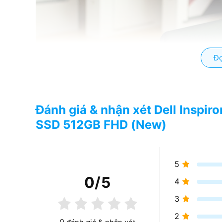
Đọ
Đánh giá & nhận xét Dell Inspi
SSD 512GB FHD (New)
5
0
/5
4
3
2