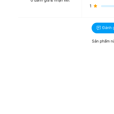
0
đánh giá & nhận xét
1
Đánh 
Sản phẩm nà
Với trọng lượng máy 1.85kg không quá nặng nên ng
cảm thấy quá nặng nề. Chiếc laptop này được build m
máy. Đảm bảo cho máy luôn được an toàn khi gặp các 
Màn hình 15.6 inch cho góc nhìn rộng, hiển 
Màn hình của chiếc laptop
Dell Inspiron 3530
sở hữu 
màn hình lớn như thế này sẽ giúp người dùng có trải 