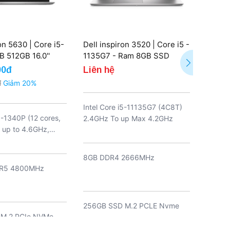
on 5630 | Core i5-
Dell inspiron 3520 | Core i5 -
Dell 1
 512GB 16.0''
1135G7 - Ram 8GB SSD
A376B
Seal)
256GB (New )
340 1
00đ
Liên hệ
17.99
Radeo
đ
Giảm 20%
20.790
FHD+ 
Intel Core i5-11135G7 (4C8T)
i5-1340P (12 cores,
AMD Ry
2.4GHz To up Max 4.2GHz
 up to 4.6GHz,
12 luồ
)
GHz, b
8GB DDR4 2666MHz
R5 4800MHz
16 GB 
MT/s
256GB SSD M.2 PCLE Nvme
 M.2 PCIe NVMe
512GB 
ối đa 2TB)
State 