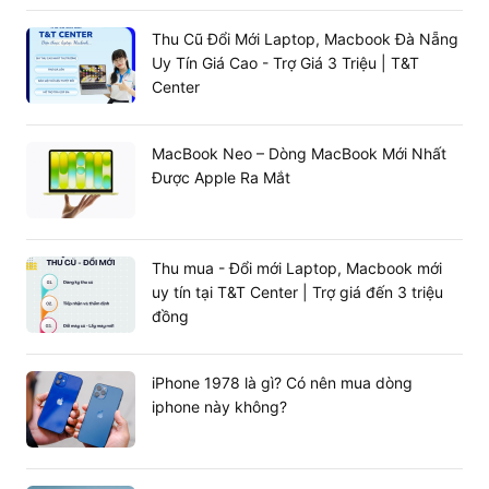
Thu Cũ Đổi Mới Laptop, Macbook Đà Nẵng
Uy Tín Giá Cao - Trợ Giá 3 Triệu | T&T
Center
MacBook Neo – Dòng MacBook Mới Nhất
Được Apple Ra Mắt
Thu mua - Đổi mới Laptop, Macbook mới
uy tín tại T&T Center | Trợ giá đến 3 triệu
đồng
iPhone 1978 là gì? Có nên mua dòng
Giải đáp một số câu hỏi về Dell Latitude
iphone này không?
7430
1. Dell Latitude 7430 có nâng cấp được RAM
không?