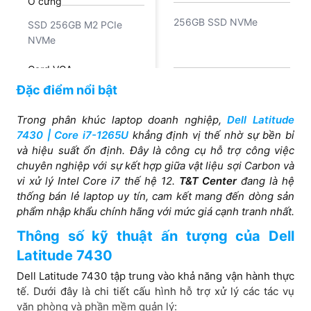
Ổ cứng
256GB SSD NVMe
SSD 256GB M2 PCIe
NVMe
Card VGA
Intel UHD Graphics
Đặc điểm nổi bật
Iris Xe Graphics
Trong phân khúc laptop doanh nghiệp,
Dell Latitude
7430 | Core i7-1265U
Màn hình
khẳng định vị thế nhờ sự bền bỉ
và hiệu suất ổn định. Đây là công cụ hỗ trợ công việc
14 inch FHD
14-inch FHD 1920 x
chuyên nghiệp với sự kết hợp giữa vật liệu sợi Carbon và
1080, 60 Hz, anti-glare,
vi xử lý Intel Core i7 thế hệ 12.
T&T Center
đang là hệ
45% NTSC, 250 nits,
thống bán lẻ laptop uy tín, cam kết mang đến dòng sản
wide-viewing angle,
phẩm nhập khẩu chính hãng với mức giá cạnh tranh nhất.
narrow bent
Thông số kỹ thuật ấn tượng của Dell
Latitude 7430
Dell Latitude 7430 tập trung vào khả năng vận hành thực
tế. Dưới đây là chi tiết cấu hình hỗ trợ xử lý các tác vụ
văn phòng và phần mềm quản lý: