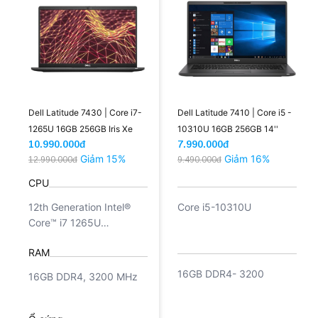
Dell Latitude 7430 | Core i7-
Dell Latitude 7410 | Core i5 -
1265U 16GB 256GB Iris Xe
10310U 16GB 256GB 14''
10.990.000đ
7.990.000đ
14'' FHD Carbon
FHD
Giảm 15%
Giảm 16%
12.990.000đ
9.490.000đ
CPU
12th Generation Intel®
Core i5-10310U
Core™ i7 1265U
Processor Base
RAM
Frequency 3.50GHz,
Max Turbo 4.70GHz ( 10
16GB DDR4- 3200
16GB DDR4, 3200 MHz
Cores, 12 Threads, 12MB
Smart Cache)