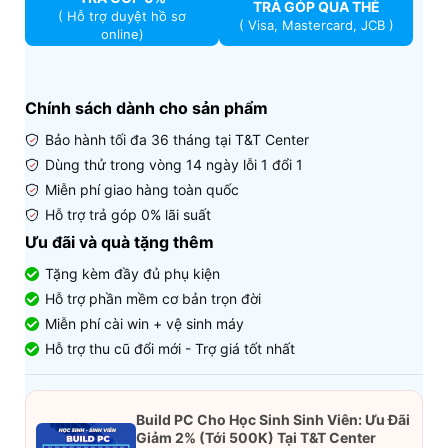
TRẢ GÓP QUA THẺ
( Hỗ trợ duyệt hồ sơ
( Visa, Mastercard, JCB )
online)
Chính sách dành cho sản phẩm
Bảo hành tối đa 36 tháng tại T&T Center
Dùng thử trong vòng 14 ngày lỗi 1 đổi 1
Miễn phí giao hàng toàn quốc
Hỗ trợ trả góp 0% lãi suất
Ưu đãi và quà tặng thêm
Tặng kèm đầy đủ phụ kiện
Hỗ trợ phần mềm cơ bản trọn đời
Miễn phí cài win + vệ sinh máy
Hỗ trợ thu cũ đổi mới - Trợ giá tốt nhất
Build PC Cho Học Sinh Sinh Viên: Ưu Đãi
Giảm 2% (Tới 500K) Tại T&T Center