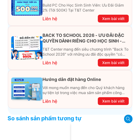
Build PC Cho Học Sinh Sinh Viên: Ưu Đãi Giảm
2% (Tới 500K) Tại T&T Center
Liên hệ
Xem bài viết
BACK TO SCHOOL 2026 - ƯU ĐÃI ĐẶC
QUYỀN DÀNH RIÊNG CHO HỌC SINH -
SINH VIÊN
T&T Center mang đến siêu chương trình "Back To
School 2026" với những ưu đãi độc quyền "có
một không hai". Đừng để chiếc ví phải "ét-ô-ét",
Liên hệ
Xem bài viết
cùng khám phá ngay ưu đãi siêu khủng dưới đây
nhé!
Hướng dẫn đặt hàng Online
Với mong muốn mang đến cho Quý khách hàng
sự tiện lợi trong việc mua sắm sản phẩm công
nghệ từ xa. Trong bài viết này, T&T Center sẽ
Liên hệ
Xem bài viết
hướng dẫn chi tiết cách mua hàng trực tuyến qua
các kênh online Website, Zalo, Messenger và
hotline để khách hàng có thể mua sắm một cách
So sánh sản phẩm tương tự
dễ dàng và nhanh chóng nhất. Cùng xem ngay
nhé!