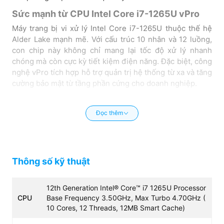
Sức mạnh từ CPU Intel Core i7-1265U vPro
Máy trang bị vi xử lý Intel Core i7-1265U thuộc thế hệ
Alder Lake mạnh mẽ. Với cấu trúc 10 nhân và 12 luồng,
con chip này không chỉ mang lại tốc độ xử lý nhanh
chóng mà còn cực kỳ tiết kiệm điện năng. Đặc biệt, công
nghệ vPro tích hợp hỗ trợ quản trị hệ thống từ xa và tăng
cường bảo mật từ tầng phần cứng cho doanh nghiệp.
Khả năng đa nhiệm với 16GB RAM và SSD
256GB NVMe
Đọc thêm
Việc trang bị sẵn 16GB RAM DDR4 giúp bạn mở cùng lúc
hàng chục tab Chrome, các ứng dụng kế toán hay họp
trực tuyến mà không gặp tình trạng giật lag. Đi kèm là ổ
cứng SSD 256GB NVMe tốc độ cao, giúp thời gian khởi
Thông số kỹ thuật
động Windows và truy xuất dữ liệu chỉ tính bằng giây.
Thiết kế vỏ Carbon bền bỉ và màn hình
12th Generation Intel® Core™ i7 1265U Processor
CPU
Base Frequency 3.50GHz, Max Turbo 4.70GHz (
FHD sắc nét
10 Cores, 12 Threads, 12MB Smart Cache)
Sự khác biệt lớn nhất của phiên bản Dell Latitude 7430