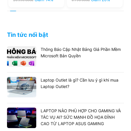
.000đ
quả hơn, trong khi vẫn duy trì thiết kế gọn nhẹ đặc trưng
8.790.000đ
8.790.000đ
của dòng Latitude.
Ưu đãi khi mua Dell Latitude 7430 tại
T&T Center
Tin tức nổi bật
Khi chọn mua Dell Latitude 7430 tại T&T Center, bạn
không chỉ sở hữu một sản phẩm chất lượng mà còn nhận
được gói dịch vụ hậu mãi cao cấp:
Thông Báo Cập Nhật Bảng Giá Phần Mềm
Microsoft Bản Quyền
Bảo hành 12 tháng phần cứng cực kỳ an tâm.
Dịch vụ vệ sinh máy miễn phí lâu dài.
Bộ quà tặng hấp dẫn: Balo, chuột không dây cao
Laptop Outlet là gì? Cần lưu ý gì khi mua
cấp.
Laptop Outlet?
Hỗ trợ trả góp 0% lãi suất, thủ tục nhanh gọn.
LAPTOP NÀO PHÙ HỢP CHO GAMING VÀ
TÁC VỤ AI? SỨC MẠNH ĐỒ HỌA ĐỈNH
CAO TỪ LAPTOP ASUS GAMING