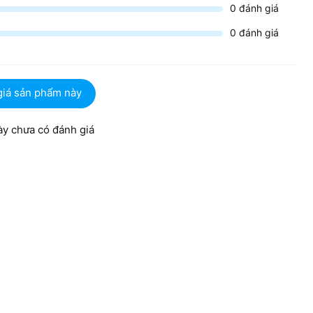
0
đánh giá
0
đánh giá
giá sản phẩm này
y chưa có đánh giá
 màn hình cảm ứng đa điểm
nét cùng tấm nền IPS giúp mở rộng góc nhìn và đảm bảo màu
nghệ cảm ứng đa điểm cực nhạy, cho phép bạn tương tác trực
hụ thuộc hoàn toàn vào chuột, bạn có thể thực hiện các thao
y phác thảo ý tưởng ngay trên bề mặt kính, mang lại cảm giác