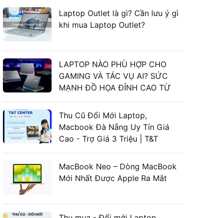
Laptop Outlet là gì? Cần lưu ý gì
khi mua Laptop Outlet?
LAPTOP NÀO PHÙ HỢP CHO
GAMING VÀ TÁC VỤ AI? SỨC
MẠNH ĐỒ HỌA ĐỈNH CAO TỪ
LAPTOP ASUS GAMING
Thu Cũ Đổi Mới Laptop,
Macbook Đà Nẵng Uy Tín Giá
Cao - Trợ Giá 3 Triệu | T&T
Center
MacBook Neo – Dòng MacBook
Mới Nhất Được Apple Ra Mắt
Thu mua - Đổi mới Laptop,