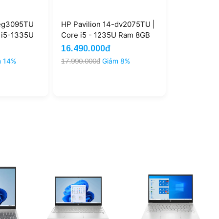
-eg3095TU
HP Pavilion 14-dv2075TU |
 i5-1335U
Core i5 - 1235U Ram 8GB
12GB
SSD 512GB 14'' FHD (New)
16.490.000đ
New)
m 14%
17.990.000đ
Giảm 8%