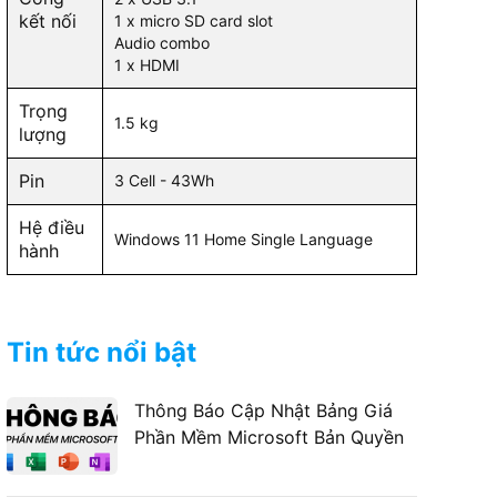
kết nối
1 x micro SD card slot
Audio combo
1 x HDMI
Trọng
1.5 kg
lượng
Pin
3 Cell - 43Wh
Hệ điều
Windows 11 Home Single Language
hành
Tin tức nổi bật
Thông Báo Cập Nhật Bảng Giá
Phần Mềm Microsoft Bản Quyền