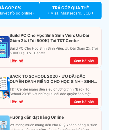
RẢ GÓP 0%
TRẢ GÓP QUA THẺ
duyệt hồ sơ online)
( Visa, Mastercard, JCB )
Build PC Cho Học Sinh Sinh Viên: Ưu Đãi
Giảm 2% (Tới 500K) Tại T&T Center
Build PC Cho Học Sinh Sinh Viên: Ưu Đãi Giảm 2% (Tới
500K) Tại T&T Center
Liên hệ
Xem bài viết
BACK TO SCHOOL 2026 - ƯU ĐÃI ĐẶC
QUYỀN DÀNH RIÊNG CHO HỌC SINH - SINH
VIÊN
T&T Center mang đến siêu chương trình "Back To
School 2026" với những ưu đãi độc quyền "có một
không hai". Đừng để chiếc ví phải "ét-ô-ét", cùng
Liên hệ
Xem bài viết
khám phá ngay ưu đãi siêu khủng dưới đây nhé!
Hướng dẫn đặt hàng Online
Với mong muốn mang đến cho Quý khách hàng sự tiện
lợi trong việc mua sắm sản phẩm công nghệ từ xa.