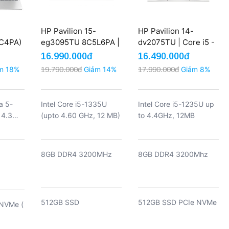
HP Pavilion 15-
HP Pavilion 14-
C4PA)
eg3095TU 8C5L6PA |
dv2075TU | Core i5 -
16GB
Core i5-1335U Ram
1235U Ram 8GB SSD
16.990.000đ
16.490.000đ
 Win 11
8GB SSD 512GB
512GB 14'' FHD (New)
m 18%
19.790.000đ
Giảm 14%
17.990.000đ
Giảm 8%
ce
15.6inch FHD (New)
a 5-
Intel Core i5-1335U
Intel Core i5-1235U up
 4.3
(upto 4.60 GHz, 12 MB)
to 4.4GHz, 12MB
 nhân,
AI
8GB DDR4 3200MHz
8GB DDR4 3200Mhz
512GB SSD
512GB SSD PCIe NVMe
NVMe (