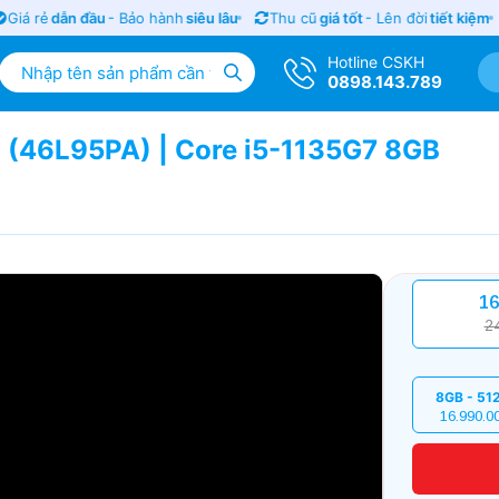
iá rẻ
dẫn đầu
- Bảo hành
siêu lâu
Thu cũ
giá tốt
- Lên đời
tiết kiệm
Hotline CSKH
0898.143.789
 (46L95PA) | Core i5-1135G7 8GB
16
2
8GB - 51
16.990.0