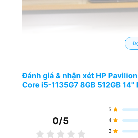
Đọ
Đánh giá & nhận xét HP Pavili
Core i5-1135G7 8GB 512GB 14''
5
0
/5
4
3