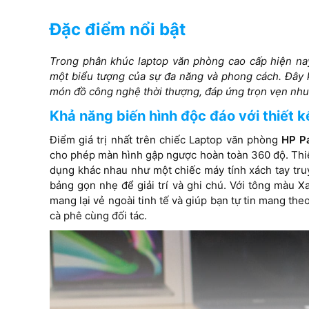
Đặc điểm nổi bật
Intel® Graphics
Card VGA
Trong phân khúc laptop văn phòng cao cấp hiện na
Intel® Graphics
một biểu tượng của sự đa năng và phong cách. Đây 
món đồ công nghệ thời thượng, đáp ứng trọn vẹn nhu 
16" FHD (1920 x
Màn hình
Khả năng biến hình độc đáo với thiết k
IPS , không cảm 
14 inch FHD IPS (1920 x 1080)
Màn hình chống 
Điểm giá trị nhất trên chiếc Laptop văn phòng
HP P
cảm ứng
cho phép màn hình gập ngược hoàn toàn 360 độ. Thiế
dụng khác nhau như một chiếc máy tính xách tay truy
bảng gọn nhẹ để giải trí và ghi chú. Với tông màu X
mang lại vẻ ngoài tinh tế và giúp bạn tự tin mang t
cà phê cùng đối tác.