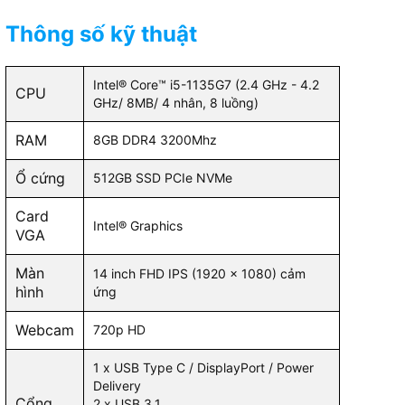
Thông số kỹ thuật
Intel® Core™ i5-1135G7 (2.4 GHz - 4.2
CPU
GHz/ 8MB/ 4 nhân, 8 luồng)
RAM
8GB DDR4 3200Mhz
Ổ cứng
512GB SSD PCIe NVMe
Card
Intel® Graphics
VGA
Màn
14 inch FHD IPS (1920 x 1080) cảm
hình
ứng
Webcam
720p HD
1 x USB Type C / DisplayPort / Power
Delivery
Cổng
2 x USB 3.1