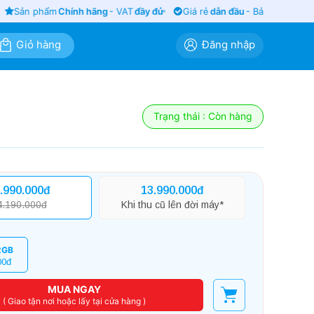
Sản phẩm
Chính hãng
- VAT
đầy đủ
Giá rẻ
dẫn đầu
- Bảo hành
siêu lâ
Giỏ hàng
Đăng nhập
Trạng thái : Còn hàng
.990.000đ
13.990.000đ
4.190.000đ
Khi thu cũ lên đời máy*
2GB
00đ
MUA NGAY
( Giao tận nơi hoặc lấy tại cửa hàng )