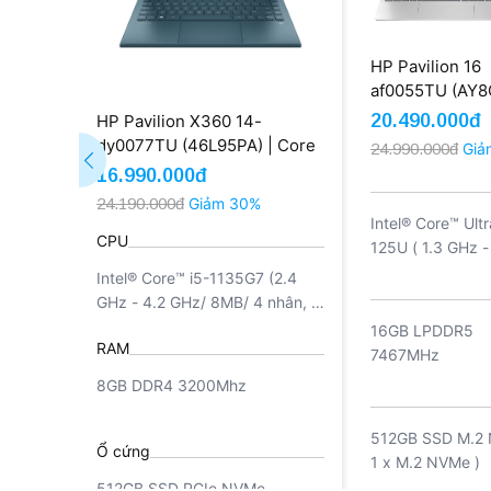
HP Pavilion 16
af0055TU (AY8
| Ultra 5 125U 
20.490.000đ
HP Pavilion X360 14-
512GB 16'' FHD
dy0077TU (46L95PA) | Core
24.990.000đ
Giả
Home SL + Offi
i5-1135G7 8GB 512GB 14''
16.990.000đ
(New)
FHD Touch (New)
24.190.000đ
Giảm 30%
Intel® Core™ Ultr
CPU
125U ( 1.3 GHz -
GHz / 12MB / 12
Intel® Core™ i5-1135G7 (2.4
14 luồng ), Intel 
GHz - 4.2 GHz/ 8MB/ 4 nhân, 8
luồng)
16GB LPDDR5
RAM
7467MHz
8GB DDR4 3200Mhz
512GB SSD M.2 
Ổ cứng
1 x M.2 NVMe )
512GB SSD PCIe NVMe