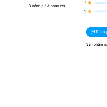
2
0
đánh giá & nhận xét
1
Đánh 
Sản phẩm nà
Trải nghiệm hình ảnh chân thực cùng
HP trang bị cho máy màn hình 14 inch Full HD sắc 
sắc luôn trung thực. Điểm nhấn đột phá nằm ở công 
tiếp lên màn hình một cách tự nhiên nhất. Thay vì p
tác vuốt chạm để duyệt tài liệu, phóng to hình ảnh ha
làm việc trực quan và đầy cảm hứng.