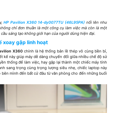
VGA onboard - Intel Iris
Intel Iris Xe Graphics
Xe Graphics
y,
HP Pavilion X360 14-dy0077TU (46L95PA)
nổi lên như
không chỉ đơn thuần là một công cụ làm việc mà còn là một
cầu sáng tạo không giới hạn của người dùng hiện đại.
14 inch FHD (1920 x
15.6inch FHD
 1200)
1080), IPS, Micro-edge,
ế xoay gập linh hoạt
ứng ,
BrightView, 250 nits,
lóa
avilion X360
chính là hệ thống bản lề thép vô cùng bền bỉ,
45% NTSC
t kế này giúp máy dễ dàng chuyển đổi giữa nhiều chế độ sử
ền thống để làm việc, hay gập lại thành một chiếc máy tính
anh sang trọng cùng trọng lượng siêu nhẹ, chiếc laptop này
heo bên mình đến bất cứ đâu từ văn phòng cho đến những buổi