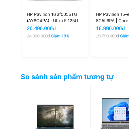
HP Pavilion 16 af0055TU
HP Pavilion 15
(AY8C4PA) | Ultra 5 125U
8C5L6PA | Core
16GB 512GB 16'' FHD Win 11
Ram 8GB SSD 5
20.490.000đ
16.990.000đ
Home SL + Office (New)
15.6inch FHD (
24.990.000đ
Giảm 18%
19.790.000đ
Giả
So sánh sản phẩm tương tự