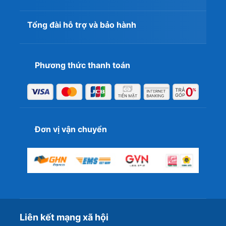
vượt trội về độ ổn định dài lâu. Các phần mềm chuyên
sâu như Adobe, Procreate hay LumaFusion luôn được tối
Tổng đài hỗ trợ và bảo hành
ưu giao diện tốt nhất trên iPadOS, mang lại sự yên tâm
tuyệt đối cho người dùng.
Giá bán iPad Air 11 inch 5G 256GB và ưu
Phương thức thanh toán
đãi tại T&T Center
Tại hệ thống T&T Center, sản phẩm luôn có mức giá
cạnh tranh kèm các gói bảo hành mở rộng toàn diện.
Chương trình "Thu cũ đổi mới" hỗ trợ trợ giá lên đời mức
cao, giúp tối ưu chi phí nâng cấp máy mới.
Đơn vị vận chuyển
Chính sách mua trả góp 0% thủ tục nhanh gọn
Để hỗ trợ học sinh, sinh viên, T&T Center cung cấp giải
pháp trả góp lãi suất 0% qua thẻ tín dụng của hơn 20
ngân hàng hoặc qua công ty tài chính uy tín. Thủ tục xét
duyệt đơn giản, nhanh chóng giúp bạn sở hữu máy ngay
trong ngày.
Liên kết mạng xã hội