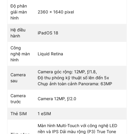
Độ phân
Màn hình Liquid Retina 11 inch:
Độ phân giải
giải màn
2360 x 1640 pixel
2360 x 1640 pixel, chuẩn màu P3, độ sáng 500
hình
nit; hiển thị sắc nét, nhỏ gọn dễ cầm nắm.
Hệ điều
Bộ nhớ 256GB:
Không gian lưu trữ thoải mái cho
iPadOS 18
hành
công việc dài hạn, xóa bỏ nỗi lo nhanh đầy bộ
nhớ như bản 64GB hay 128GB.
Công
Kết nối 5G (1 eSIM):
Duy trì internet siêu tốc mọi
nghệ màn
Liquid Retina
lúc mọi nơi, giúp xử lý công việc từ xa không phụ
hình
thuộc vào Wi-Fi công cộng.
Camera góc rộng: 12MP, ƒ/1.8,
Camera
Độ thu phóng kỹ thuật số lên đến 5x
sau
Chụp ảnh toàn cảnh Panorama: 63MP
Camera
Camera 12MP, ƒ/2.0
trước
Thẻ SIM
1 eSIM
Màn hình Multi-Touch với công nghệ LED
nền và IPS Dải màu rộng (P3) True Tone