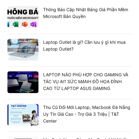
Màn hình Liquid Retina tái hiện dải màu chân thực, sống
Thông Báo Cập Nhật Bảng Giá Phần Mềm
động khi xem phim. Máy cân tốt các tựa game đồ họa
Microsoft Bản Quyền
nặng như Genshin Impact ở mức thiết lập cao với fps ổn
định. Qua bài test hỗn hợp (xem video, lướt web qua 5G,
chơi game), viên pin 28,93 watt-giờ duy trì trung bình từ
8 đến 9 tiếng liên tục, đáp ứng trọn vẹn một ngày làm
Laptop Outlet là gì? Cần lưu ý gì khi mua
việc.
Laptop Outlet?
So sánh iPad Air 11 inch 5G 256GB với
các đối thủ cùng phân khúc
LAPTOP NÀO PHÙ HỢP CHO GAMING VÀ
Samsung
TÁC VỤ AI? SỨC MẠNH ĐỒ HỌA ĐỈNH
iPad Air
iPad Pro
Tiêu chí
Galaxy Tab S
CAO TỪ LAPTOP ASUS GAMING
11" M3
11" M4
Series
Apple M4 /
Thu Cũ Đổi Mới Laptop, Macbook Đà Nẵng
Apple M3
Snapdragon
Bộ vi xử lý
M2 chuyên
Uy Tín Giá Cao - Trợ Giá 3 Triệu | T&T
(8 nhân)
Premium
sâu
Center
Ultra
Công
Liquid
Dynamic
Retina