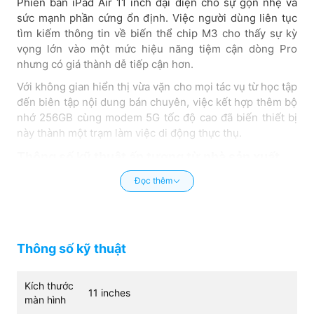
Phiên bản iPad Air 11 inch đại diện cho sự gọn nhẹ và
sức mạnh phần cứng ổn định. Việc người dùng liên tục
tìm kiếm thông tin về biến thể chip M3 cho thấy sự kỳ
vọng lớn vào một mức hiệu năng tiệm cận dòng Pro
nhưng có giá thành dễ tiếp cận hơn.
Với không gian hiển thị vừa vặn cho mọi tác vụ từ học tập
đến biên tập nội dung bán chuyên, việc kết hợp thêm bộ
nhớ 256GB cùng modem 5G tốc độ cao đã biến thiết bị
này thành một trạm làm việc di động thực thụ.
Thông số kỹ thuật ấn tượng từ nhà sản xuất
Thay vì đọc các thông số lý thuyết dày đặc, người dùng
Đọc thêm
cần lưu ý 5 điểm mấu chốt sau trên dòng sản phẩm này:
Chip Apple M3 (CPU 8 lõi):
Mang lại bước nhảy
vọt về đồ họa và xử lý AI, giúp vận hành mượt mà
Thông số kỹ thuật
các ứng dụng nặng và tiết kiệm điện năng.
RAM 8GB:
Đảm bảo đa nhiệm mượt mà, thoải
Kích thước
11 inches
mái mở nhiều cửa sổ qua Stage Manager mà
màn hình
không lo giật lag hay tràn bộ nhớ.