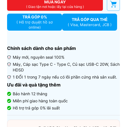
MUA NGAY
( Giao tận nơi hoặc lấy tại cửa hàng )
TRẢ GÓP 0%
TRẢ GÓP QUA THẺ
( Hỗ trợ duyệt hồ sơ
( Visa, Mastercard, JCB )
online)
Chính sách dành cho sản phẩm
Máy mới, nguyên seal 100%
Máy, Cáp sạc Type C - Type C, Củ sạc USB-C 20W, Sách
HDSD
1 ĐỔI 1 trong 7 ngày nếu có lỗi phần cứng nhà sản xuất.
Ưu đãi và quà tặng thêm
Bảo hành 12 tháng
Miễn phí giao hàng toàn quốc
Hỗ trợ trả góp 0% lãi suất