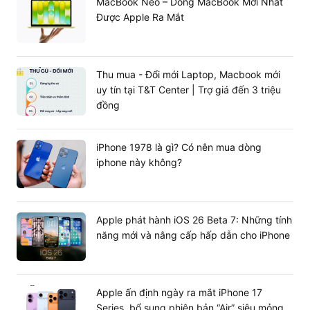
MacBook Neo – Dòng MacBook Mới Nhất
nghệ màn
Retina
AMOLED 2X
XDR
Được Apple Ra Mắt
hình
(60Hz)
(120Hz)
(120Hz)
Dung
8GB hoặc
8GB /
8GB /
lượng
12GB /
Thu mua - Đổi mới Laptop, Macbook mới
256GB
256GB
RAM/ROM
256GB
uy tín tại T&T Center | Trợ giá đến 3 triệu
đồng
Hệ kết nối
5G Sub-6
5G Nâng
5G / SIM vật
di động
/ eSIM
cao / eSIM
lý + eSIM
iPhone 1978 là gì? Có nên mua dòng
Hệ sinh
Tối ưu
Hỗ trợ giao
iphone này không?
Chuyên
thái ứng
hóa công
diện DeX đa
nghiệp
dụng
việc tốt
nhiệm
Sự khác biệt cốt lõi giữa dòng Air và dòng Pro
Apple phát hành iOS 26 Beta 7: Những tính
năng mới và nâng cấp hấp dẫn cho iPhone
tiền nhiệm
Điểm phân cấp rõ nhất nằm ở màn hình: iPad Air dùng
tần số quét 60Hz, trong khi dòng Pro có ProMotion
120Hz và cảm biến LiDAR. Tuy nhiên, giá dòng Pro đắt
Apple ấn định ngày ra mắt iPhone 17
hơn vài triệu đồng. Với nhân viên văn phòng hoặc học
Series, bổ sung phiên bản “Air” siêu mỏng