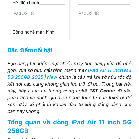
Hệ điều hành
iPadOS 18
iPadOS 18
Công nghệ màn hình
Liquid Retina
Liquid Retina
Đặc điểm nổi bật
Camera sau
Bạn đang tìm kiếm một chiếc máy tính bảng vừa đủ nhỏ
gọn, vừa sở hữu cấu hình mạnh mẽ?
iPad Air 11 inch M3
Camera góc rộng: 12MP,
Camera góc rộng: 12MP,
5G 256GB 2025 | New
chính là câu trả khi sở hữu tốc độ
ƒ/1.8, Độ thu phóng kỹ
ƒ/1.8, Độ thu phóng kỹ
kết nối cao cùng không gian lưu trữ tối ưu. Trong bài viết
thuật số lên đến 5x Chụp
thuật số lên đến 5x Chụp
này, hãy cùng hệ thống công nghệ
T&T Center
đi sâu
ảnh toàn cảnh Panorama:
ảnh toàn cảnh Panorama:
phân tích và đánh giá hiệu năng thực tế của thiết bị để
63MP
63MP
xem đây có phải là khoản đầu tư xứng đáng dành cho
bạn hay không.
Tổng quan về dòng iPad Air 11 inch 5G
256GB