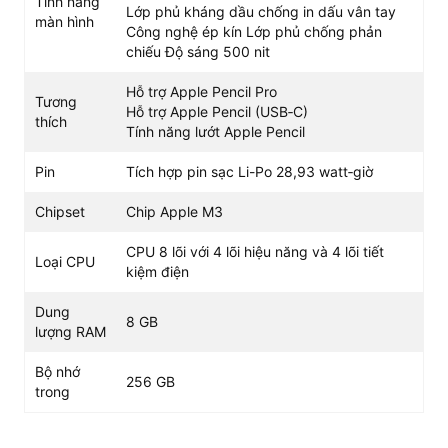
Tính năng
Lớp phủ kháng dầu chống in dấu vân tay
màn hình
Công nghệ ép kín Lớp phủ chống phản
chiếu Độ sáng 500 nit
Hỗ trợ Apple Pencil Pro
Tương
Hỗ trợ Apple Pencil (USB‑C)
thích
Tính năng lướt Apple Pencil
Tại sao combo 5G + 256GB là mức tối ưu cho
công việc?
Pin
Tích hợp pin sạc Li-Po 28,93 watt‑giờ
Các phiên bản bộ nhớ thấp như 64GB hay 128GB hiện tại
rất nhanh bị lấp đầy bởi hệ điều hành và dữ liệu đệm.
Chipset
Chip Apple M3
Dung lượng 256GB là mức lưu trữ tối ưu để đầu tư lâu
CPU 8 lõi với 4 lõi hiệu năng và 4 lõi tiết
dài, giúp máy vận hành mượt mà.
Loại CPU
kiệm điện
Bên cạnh đó, modem 5G giải quyết triệt để bài toán ngắt
quãng công việc. Ví dụ thực tế: Một chuyên viên thiết kế
Dung
8 GB
cần gửi gấp file raw dung lượng lớn cho đối tác khi đang
lượng RAM
ở quán cà phê có Wi-Fi chập chờn. Việc kích hoạt 5G
Bộ nhớ
trực tiếp trên iPad giúp tệp tin được tải lên trong vài giây,
256 GB
trong
đảm bảo tiến độ công việc thông suốt.
Đánh giá chi tiết hiệu năng thực tế sau