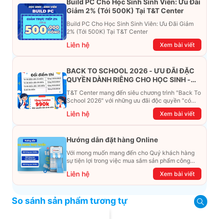
Build PC Cho Học Sinh Sinh Viên: Ưu Đãi
Giảm 2% (Tới 500K) Tại T&T Center
Build PC Cho Học Sinh Sinh Viên: Ưu Đãi Giảm
2% (Tới 500K) Tại T&T Center
Liên hệ
Xem bài viết
BACK TO SCHOOL 2026 - ƯU ĐÃI ĐẶC
QUYỀN DÀNH RIÊNG CHO HỌC SINH -
SINH VIÊN
T&T Center mang đến siêu chương trình "Back To
School 2026" với những ưu đãi độc quyền "có
một không hai". Đừng để chiếc ví phải "ét-ô-ét",
Liên hệ
Xem bài viết
cùng khám phá ngay ưu đãi siêu khủng dưới đây
nhé!
Hướng dẫn đặt hàng Online
Với mong muốn mang đến cho Quý khách hàng
sự tiện lợi trong việc mua sắm sản phẩm công
nghệ từ xa. Trong bài viết này, T&T Center sẽ
Liên hệ
Xem bài viết
hướng dẫn chi tiết cách mua hàng trực tuyến qua
các kênh online Website, Zalo, Messenger và
hotline để khách hàng có thể mua sắm một cách
So sánh sản phẩm tương tự
dễ dàng và nhanh chóng nhất. Cùng xem ngay
nhé!