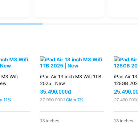
h M3 Wifi
iPad Air 13 inch M3 Wifi 1TB
iPad Air 1
New
2025 | New
128GB 202
35.490.000đ
25.490.0
m 11%
37.990.000đ
Giảm 7%
27.490.000
13 inches
13 inches