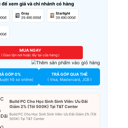
để xem giá và chi nhánh có hàng
Gray
Starlight
000đ
39.490.000đ
39.490.000đ
000đ
MUA NGAY
( Giao tận nơi hoặc lấy tại cửa hàng )
RẢ GÓP 0%
TRẢ GÓP QUA THẺ
duyệt hồ sơ online)
( Visa, Mastercard, JCB )
Build PC Cho Học Sinh Sinh Viên: Ưu Đãi
Giảm 2% (Tới 500K) Tại T&T Center
Build PC Cho Học Sinh Sinh Viên: Ưu Đãi Giảm 2% (Tới
500K) Tại T&T Center