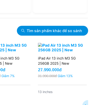
Tìm sản phẩm khác để so sánh
3 inch M3 5G
iPad Air 13 inch M3 5G
iPad A
5 | New
256GB 2025 | New
512GB
00đ
27.990.000đ
33.49
đ
Giảm 7%
31.990.000đ
Giảm 13%
35.790
13 inches
13 inc