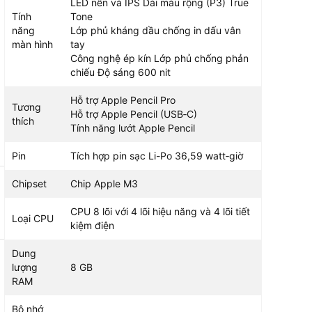
LED nền và IPS Dải màu rộng (P3) True
Tính
Tone
năng
Lớp phủ kháng dầu chống in dấu vân
màn hình
tay
Công nghệ ép kín Lớp phủ chống phản
chiếu Độ sáng 600 nit
Hỗ trợ Apple Pencil Pro
Tương
Hỗ trợ Apple Pencil (USB‑C)
thích
Tính năng lướt Apple Pencil
Pin
Tích hợp pin sạc Li-Po 36,59 watt‑giờ
Chipset
Chip Apple M3
CPU 8 lõi với 4 lõi hiệu năng và 4 lõi tiết
Loại CPU
kiệm điện
Dung
lượng
8 GB
RAM
Bộ nhớ