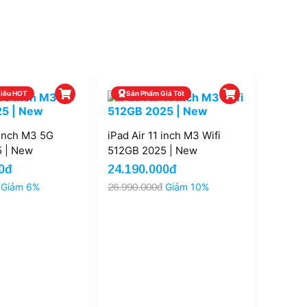
Siêu HOT
Sản Phẩm Giá Tốt
Sản 
 inch M3 5G
iPad Air 11 inch M3 Wifi
iPad Ai
 | New
512GB 2025 | New
2025 |
0đ
24.190.000đ
29.79
Giảm 6%
26.990.000đ
Giảm 10%
32.490.