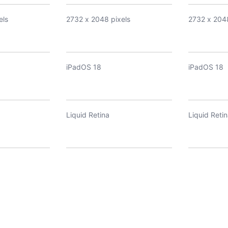
els
2732 x 2048 pixels
2732 x 2048
iPadOS 18
iPadOS 18
Liquid Retina
Liquid Reti
 12MP, ƒ/1.8,
Camera góc rộng: 12MP, ƒ/1.8,
Camera góc 
thuật số lên
Độ thu phóng kỹ thuật số lên
Độ thu phón
đến 5x Chụp ảnh toàn cảnh
đến 5x Chụp ảnh toàn cảnh
P
Panorama: 63MP
Panorama: