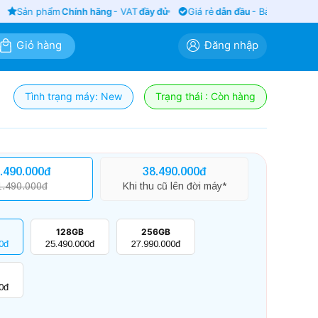
Sản phẩm
Chính hãng
- VAT
đầy đủ
Giá rẻ
dẫn đầu
- Bảo hành
siêu l
Giỏ hàng
Đăng nhập
Tình trạng máy: New
Trạng thái : Còn hàng
.490.000đ
38.490.000đ
1.490.000đ
Khi thu cũ lên đời máy*
128GB
256GB
0đ
25.490.000đ
27.990.000đ
0đ