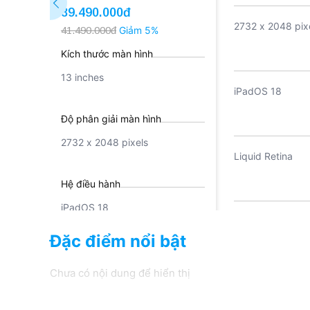
39.490.000đ
2732 x 2048 pix
41.490.000đ
Giảm 5%
Kích thước màn hình
13 inches
iPadOS 18
Độ phân giải màn hình
2732 x 2048 pixels
Liquid Retina
Hệ điều hành
iPadOS 18
Camera góc rộng:
Độ thu phóng kỹ 
Đặc điểm nổi bật
Công nghệ màn hình
đến 5x Chụp ảnh toàn cảnh
Panorama: 63M
Chưa có nội dung để hiển thị
Liquid Retina