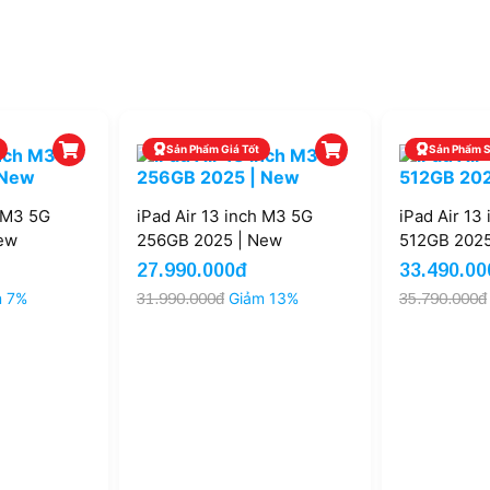
Sản Phẩm Giá Tốt
Sản Phẩm 
h M3 5G
iPad Air 13 inch M3 5G
iPad Air 13
ew
256GB 2025 | New
512GB 2025
27.990.000đ
33.490.00
m 7%
31.990.000đ
Giảm 13%
35.790.000đ