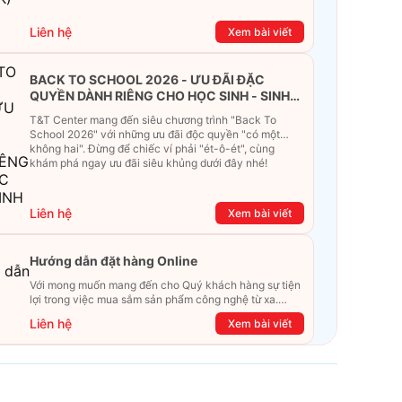
Liên hệ
Xem bài viết
BACK TO SCHOOL 2026 - ƯU ĐÃI ĐẶC
QUYỀN DÀNH RIÊNG CHO HỌC SINH - SINH
VIÊN
T&T Center mang đến siêu chương trình "Back To
School 2026" với những ưu đãi độc quyền "có một
không hai". Đừng để chiếc ví phải "ét-ô-ét", cùng
khám phá ngay ưu đãi siêu khủng dưới đây nhé!
Liên hệ
Xem bài viết
Hướng dẫn đặt hàng Online
Với mong muốn mang đến cho Quý khách hàng sự tiện
lợi trong việc mua sắm sản phẩm công nghệ từ xa.
Trong bài viết này, T&T Center sẽ hướng dẫn chi tiết
Liên hệ
Xem bài viết
cách mua hàng trực tuyến qua các kênh online
Website, Zalo, Messenger và hotline để khách hàng có
thể mua sắm một cách dễ dàng và nhanh chóng nhất.
Cùng xem ngay nhé!