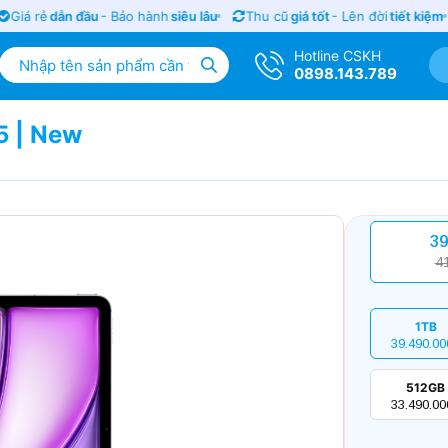
Giá rẻ
dẫn đầu
- Bảo hành
siêu lâu
Thu cũ
giá tốt
- Lên đời
tiết kiệm
Hotline CSKH
0898.143.789
5 | New
39
4
1TB
39.490.00
512GB
33.490.00