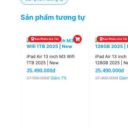
Sản phẩm tương tự
Sản Phẩm Giá Tốt
Sản Phẩm Giá Tốt
ifi
iPad Air 13 inch M3 Wifi
iPad Air 13 inc
1TB 2025 | New
128GB 2025 | N
35.490.000đ
25.490.000đ
37.990.000đ
Giảm 7%
27.490.000đ
Giả