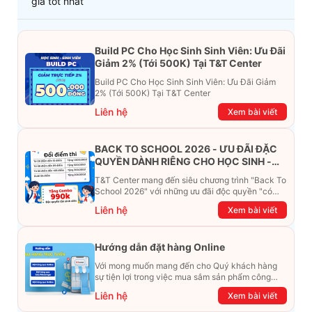
giá tốt nhất
Build PC Cho Học Sinh Sinh Viên: Ưu Đãi
Giảm 2% (Tới 500K) Tại T&T Center
Build PC Cho Học Sinh Sinh Viên: Ưu Đãi Giảm
2% (Tới 500K) Tại T&T Center
Liên hệ
Xem bài viết
BACK TO SCHOOL 2026 - ƯU ĐÃI ĐẶC
QUYỀN DÀNH RIÊNG CHO HỌC SINH -
SINH VIÊN
T&T Center mang đến siêu chương trình "Back To
School 2026" với những ưu đãi độc quyền "có
một không hai". Đừng để chiếc ví phải "ét-ô-ét",
Liên hệ
Xem bài viết
cùng khám phá ngay ưu đãi siêu khủng dưới đây
nhé!
Hướng dẫn đặt hàng Online
Với mong muốn mang đến cho Quý khách hàng
sự tiện lợi trong việc mua sắm sản phẩm công
nghệ từ xa. Trong bài viết này, T&T Center sẽ
Liên hệ
Xem bài viết
hướng dẫn chi tiết cách mua hàng trực tuyến qua
các kênh online Website, Zalo, Messenger và