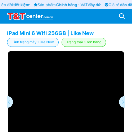
ên đời
tiết kiệm
Sản phẩm
Chính hãng
- VAT
đầy đủ
Giá rẻ
dẫn đầu
iPad Mini 6 Wifi 256GB | Like New
Tình trạng máy: Like New
Trạng thái : Còn hàng