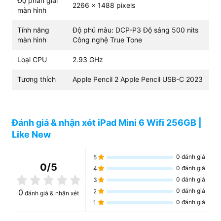
Độ phân giải
2266 x 1488 pixels
màn hình
Tính năng
Độ phủ màu: DCP-P3 Độ sáng 500 nits
màn hình
Công nghệ True Tone
Loại CPU
2.93 GHz
Tương thích
Apple Pencil 2 Apple Pencil USB-C 2023
Đánh giá & nhận xét iPad Mini 6 Wifi 256GB |
Like New
Bảo mật Touch ID, dung lượng pin sử dụng
0
đánh giá
5
nhiều giờ
0
/5
0
đánh giá
4
Apple cũng trang bị nhiều tính năng hiện đại trên chiếc
0
đánh giá
3
tablet mini này, điển hình là khả năng bảo mật Touch ID
0
đánh giá
0
2
đánh giá & nhận xét
trên nút nguồn. Việc ứng dụng công nghệ sinh trắc học
0
đánh giá
1
này tuy không mới lạ nhưng sẽ đảm bảo an toàn dữ liệu