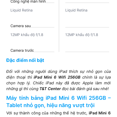
Công nghệ màn hình
Liquid Retina
Liquid Retina
Camera sau
12MP khẩu độ f/1.8
12MP khẩu độ f/1.8
Camera trước
12MP góc rộng
12MP góc rộng
Đặc điểm nổi bật
Đối với những người dùng iPad thích sự nhỏ gọn của
Chipset
điện thoại thì
iPad Mini 6 Wifi 256GB
chính là sự lựa
chọn hợp lý. Chiếc iPad này đã được Apple làm mới
Apple A15 Bionic 6 nhân
Apple A15 Bionic 6 nhân
những gì thì cùng
T&T Center
đọc bài đánh giá sau nhé!
Máy tính bảng iPad Mini 6 Wifi 256GB –
Tablet nhỏ gọn, hiệu năng vượt trội
Với sự thành công của những thế hệ trước,
iPad Mini 6