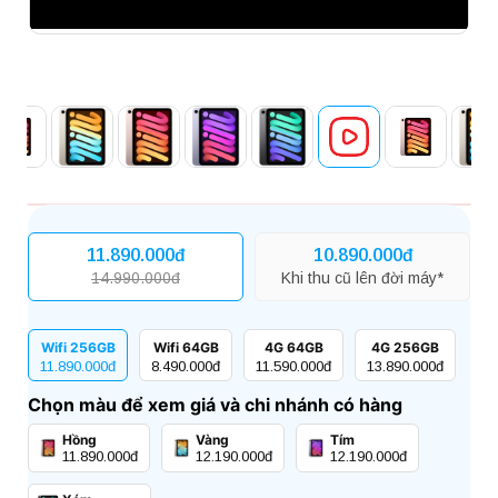
11.890.000đ
10.890.000đ
14.990.000đ
Khi thu cũ lên đời máy*
Wifi 256GB
Wifi 64GB
4G 64GB
4G 256GB
11.890.000đ
8.490.000đ
11.590.000đ
13.890.000đ
Chọn màu để xem giá và chi nhánh có hàng
Hồng
Vàng
Tím
11.890.000đ
12.190.000đ
12.190.000đ