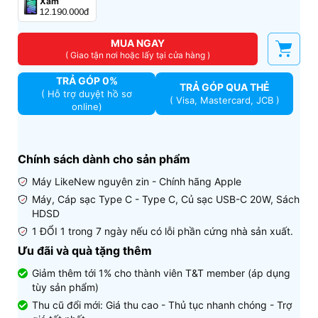
Xám
12.190.000đ
MUA NGAY
( Giao tận nơi hoặc lấy tại cửa hàng )
TRẢ GÓP 0%
TRẢ GÓP QUA THẺ
( Hỗ trợ duyệt hồ sơ
( Visa, Mastercard, JCB )
online)
Chính sách dành cho sản phẩm
Máy LikeNew nguyên zin - Chính hãng Apple
Máy, Cáp sạc Type C - Type C, Củ sạc USB-C 20W, Sách
HDSD
1 ĐỔI 1 trong 7 ngày nếu có lỗi phần cứng nhà sản xuất.
Ưu đãi và quà tặng thêm
Giảm thêm tới 1% cho thành viên T&T member (áp dụng
tùy sản phẩm)
Thu cũ đổi mới: Giá thu cao - Thủ tục nhanh chóng - Trợ