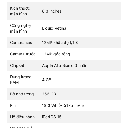
Kích thước
8.3 inches
màn hình
Công nghệ
Liquid Retina
màn hình
Trang bị chipset A15 Bionic, dung lượng RAM
Camera sau
12MP khẩu độ f/1.8
lớn
Camera trước
12MP góc rộng
Tính tới thời điểm hiện tại,
iPad Mini 6 Wifi 256GB
là
chiếc máy tính bảng mini cao cấp nhất vì sở hữu cấu hình
Chipset
Apple A15 Bionic 6 nhân
mạnh mẽ. Cụ thể, bộ vi xử lý chipset A15 Bionic hiện đại,
dung lượng RAM hỗ trợ tăng tốc độ xử lý. Bộ nhớ trong
Dung lượng
4 GB
RAM
64GB/256GB giúp bạn lưu trữ được nhiều dữ liệu cũng
như hình ảnh, thậm chí chơi game.
Bộ nhớ trong
256 GB
Pin
19.3 Wh (~ 5175 mAh)
Hệ điều hành
iPadOS 15