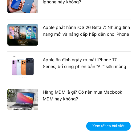
Center
iphone này không?
Chiếc máy tính bảng nhỏ gọn này cực kỳ phù hợp với
những người dùng làm sáng tạo nội dung, có nhu cầu di
chuyển nhiều. Hiệu năng mạnh mẽ cùng với nhiều lựa
Apple phát hành iOS 26 Beta 7: Những tính
chọn màu sắc đa dạng mọi lứa tuổi, không kén giới tính.
năng mới và nâng cấp hấp dẫn cho iPhone
Apple ấn định ngày ra mắt iPhone 17
Series, bổ sung phiên bản “Air” siêu mỏng
Hàng MDM là gì? Có nên mua Macbook
MDM hay không?
Xem tất cả bài viết