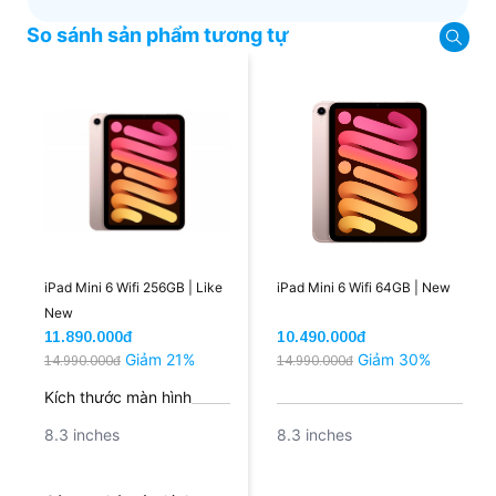
hotline để khách hàng có thể mua sắm một cách
So sánh sản phẩm tương tự
dễ dàng và nhanh chóng nhất. Cùng xem ngay
nhé!
iPad Mini 6 Wifi 256GB | Like
iPad Mini 6 Wifi 64GB | New
New
11.890.000đ
10.490.000đ
Giảm 21%
Giảm 30%
14.990.000đ
14.990.000đ
Kích thước màn hình
8.3 inches
8.3 inches