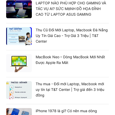
LAPTOP NÀO PHÙ HỢP CHO GAMING VÀ
TÁC VỤ AI? SỨC MẠNH ĐỒ HỌA ĐỈNH
CAO TỪ LAPTOP ASUS GAMING
Thu Cũ Đổi Mới Laptop, Macbook Đà Nẵng
Uy Tín Giá Cao - Trợ Giá 3 Triệu | T&T
Center
MacBook Neo – Dòng MacBook Mới Nhất
Được Apple Ra Mắt
Camera trên chiếc máy tính bảng này cũng không hề
kém cạnh với camera trước/sau có độ phân giải 12MP.
Với bộ đôi camera này người dũng có thể trò chuyện
Thu mua - Đổi mới Laptop, Macbook mới
facetime chất lượng cao. Tự do sáng tạo với những bức
uy tín tại T&T Center | Trợ giá đến 3 triệu
ảnh sắc nét và có màu sắc chân thực nhất.
đồng
Mua iPad Mini 6 Wifi 256GB Like
New chính hãng với giá tốt nhất tại T&T
iPhone 1978 là gì? Có nên mua dòng