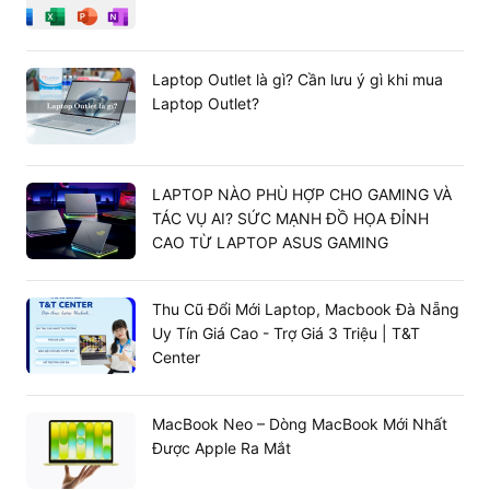
có góc chụp lên tới 122 độ mang lại những bức ảnh chân
dung tuyệt vời. Đồng thời nó cũng hỗ trợ mở khóa khuôn
mặt bằng công nghệ Face ID một cách an toàn.
Laptop Outlet là gì? Cần lưu ý gì khi mua
Laptop Outlet?
LAPTOP NÀO PHÙ HỢP CHO GAMING VÀ
TÁC VỤ AI? SỨC MẠNH ĐỒ HỌA ĐỈNH
CAO TỪ LAPTOP ASUS GAMING
Thu Cũ Đổi Mới Laptop, Macbook Đà Nẵng
Uy Tín Giá Cao - Trợ Giá 3 Triệu | T&T
Center
MacBook Neo – Dòng MacBook Mới Nhất
Được Apple Ra Mắt