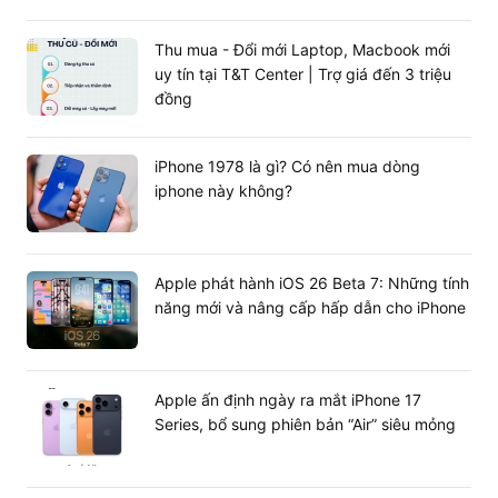
Thu mua - Đổi mới Laptop, Macbook mới
Những tính năng hấp dẫn khác như chỉnh sửa ảnh và làm
uy tín tại T&T Center | Trợ giá đến 3 triệu
đẹp, hỗ trợ máy quét LiDAR giúp lấy nét chính xác hơn.
đồng
Trên tay là
iPad Pro 12.9 inch M1 5G 8GB 128GB
bạn
hoàn toàn có thể ghi lại những hình ảnh, video trong
điều kiện thiếu sáng rực rỡ và hoàn hảo.
iPhone 1978 là gì? Có nên mua dòng
Kết nối nhanh chóng với 5G
iphone này không?
Máy tính bảng
iPad 12.9 inch 2021
có khả năng kết nối
5G giúp tốc độ kết nối nhanh hơn so với chuẩn kết nối
4G trước đây. Không chỉ kết nối không dây mà kết nối có
Apple phát hành iOS 26 Beta 7: Những tính
dây, truyền tải dữ liệu qua USB-C cũng được nâng cao
năng mới và nâng cấp hấp dẫn cho iPhone
với băng thông lên tới 40 Gbps.
Apple ấn định ngày ra mắt iPhone 17
Series, bổ sung phiên bản “Air” siêu mỏng