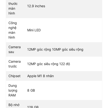
thước
12.9 inches
màn
hình
Công
nghệ
Mini LED
màn
hình
Camera
12MP góc rộng 10MP góc siêu rộng
sau
Camera
12MP góc siêu rộng 122 độ
trước
Chipset
Apple M1 8 nhân
Dung
lượng
8 GB
RAM
Bộ nhớ
Màn hình của chiếc iPad thế hệ mới này là màn hình
128 GB