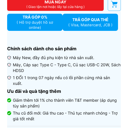
MUA NGAY
( Giao tận nơi hoặc lấy tại cửa hàng )
TRẢ GÓP 0%
TRẢ GÓP QUA THẺ
( Hỗ trợ duyệt hồ sơ
( Visa, Mastercard, JCB )
online)
Chính sách dành cho sản phẩm
Máy New, đầy đủ phụ kiện từ nhà sản xuất.
Máy, Cáp sạc Type C - Type C, Củ sạc USB-C 20W, Sách
HDSD
1 ĐỔI 1 trong 07 ngày nếu có lỗi phần cứng nhà sản
xuất.
Ưu đãi và quà tặng thêm
Giảm thêm tới 1% cho thành viên T&T member (áp dụng
tùy sản phẩm)
Thu cũ đổi mới: Giá thu cao - Thủ tục nhanh chóng - Trợ
giá tốt nhất