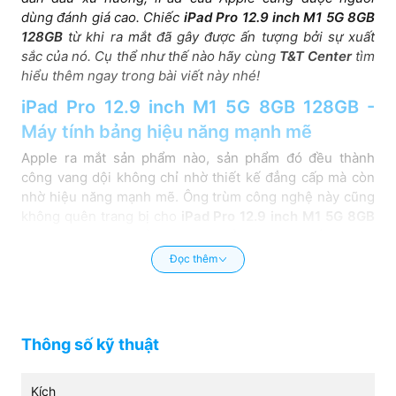
dùng đánh giá cao. Chiếc
iPad Pro 12.9 inch M1 5G 8GB
128GB
từ khi ra mắt đã gây được ấn tượng bởi sự xuất
sắc của nó. Cụ thể như thế nào hãy cùng
T&T Center
tìm
hiểu thêm ngay trong bài viết này nhé!
iPad Pro 12.9 inch M1 5G 8GB 128GB -
Máy tính bảng hiệu năng mạnh mẽ
Apple ra mắt sản phẩm nào, sản phẩm đó đều thành
công vang dội không chỉ nhờ thiết kế đẳng cấp mà còn
nhờ hiệu năng mạnh mẽ. Ông trùm công nghệ này cũng
không quên trang bị cho
iPad Pro 12.9 inch M1 5G 8GB
128GB
những ưu điểm vượt trội để cạnh tranh tốt.
Đọc thêm
Thiết kế sang trọng, màn hình Mini-LED 12.9
inch
Về mặt thiết kế, không thể phủ nhận các sản phẩm nhà
“Táo” rất có sức cuốn, hút mắt nhìn người dùng chỉ từ lần
Thông số kỹ thuật
chạm mặt đầu tiên. Dòng máy tính bảng Pro 12.9 inch có
vẻ ngoài sang trọng, hiện đại, kích thước tương đương
phiên bản 2020.
Kích