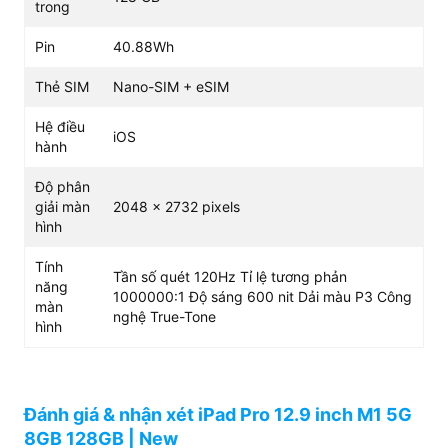
trong
Liquid Retina XDR mini-LED LCD cùng tỉ lệ tương phản
1.000.000:1. Phần viền màn hình bezels được thiết kế
Pin
40.88Wh
mỏng để mở rộng thêm không gian hiển thị, giúp trải
nghiệm thị giác tốt hơn.
Thẻ SIM
Nano-SIM + eSIM
Hệ điều
iOS
hành
Độ phân
giải màn
2048 x 2732 pixels
hình
Tính
Tần số quét 120Hz Tỉ lệ tương phản
năng
1000000:1 Độ sáng 600 nit Dải màu P3 Công
màn
nghệ True-Tone
hình
Đánh giá & nhận xét iPad Pro 12.9 inch M1 5G
8GB 128GB | New