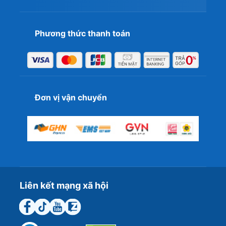
Phương thức thanh toán
Đơn vị vận chuyển
Sau phần phân tích về siêu phẩm
iPad Pro 12.9 inch M1
5G 8GB 128GB
hy vọng bạn đã nắm được những đặc
Liên kết mạng xã hội
điểm của chiếc máy tính bảng này. Nếu cần biết những
thông tin công nghệ bạn có thể liên hệ
Hotline:
0898.143.789
của
T&T Center
nhé!