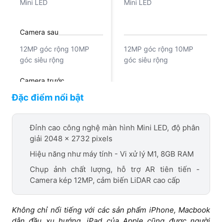
Mini LED
Mini LED
Camera sau
12MP góc rộng 10MP
12MP góc rộng 10MP
góc siêu rộng
góc siêu rộng
Camera trước
Đặc điểm nổi bật
12MP góc siêu rộng 122
12MP góc siêu rộng 122
độ
độ
Đỉnh cao công nghệ màn hình Mini LED, độ phân
Chipset
giải 2048 x 2732 pixels
Apple M1 8 nhân
Apple M1 8 nhân
Hiệu năng như máy tính - Vi xử lý M1, 8GB RAM
Chụp ảnh chất lượng, hỗ trợ AR tiên tiến -
Camera kép 12MP, cảm biến LiDAR cao cấp
Không chỉ nổi tiếng với các sản phẩm iPhone, Macbook
dẫn đầu xu hướng, iPad của Apple cũng được người