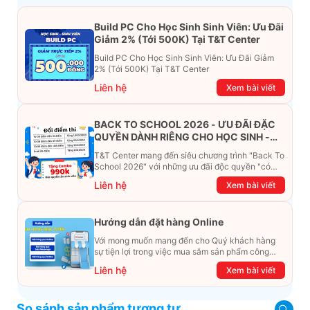
Build PC Cho Học Sinh Sinh Viên: Ưu Đãi
Giảm 2% (Tới 500K) Tại T&T Center
Build PC Cho Học Sinh Sinh Viên: Ưu Đãi Giảm
2% (Tới 500K) Tại T&T Center
Liên hệ
Xem bài viết
BACK TO SCHOOL 2026 - ƯU ĐÃI ĐẶC
QUYỀN DÀNH RIÊNG CHO HỌC SINH -
SINH VIÊN
T&T Center mang đến siêu chương trình "Back To
School 2026" với những ưu đãi độc quyền "có
một không hai". Đừng để chiếc ví phải "ét-ô-ét",
Liên hệ
Xem bài viết
cùng khám phá ngay ưu đãi siêu khủng dưới đây
nhé!
Hướng dẫn đặt hàng Online
Với mong muốn mang đến cho Quý khách hàng
sự tiện lợi trong việc mua sắm sản phẩm công
nghệ từ xa. Trong bài viết này, T&T Center sẽ
Liên hệ
Xem bài viết
hướng dẫn chi tiết cách mua hàng trực tuyến qua
các kênh online Website, Zalo, Messenger và
hotline để khách hàng có thể mua sắm một cách
So sánh sản phẩm tương tự
dễ dàng và nhanh chóng nhất. Cùng xem ngay