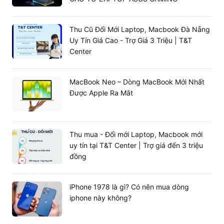
Mang đến trải nghiệm làm việc, giải trí hoàn hảo
vì không phải lo lắng việc sạc pin thường xuyên.
Thu Cũ Đổi Mới Laptop, Macbook Đà Nẵng
Uy Tín Giá Cao - Trợ Giá 3 Triệu | T&T
Center
MacBook Neo – Dòng MacBook Mới Nhất
Được Apple Ra Mắt
Thu mua - Đổi mới Laptop, Macbook mới
uy tín tại T&T Center | Trợ giá đến 3 triệu
đồng
Mua iPad Pro M4 11 inch 5G (512GB) sớm
iPhone 1978 là gì? Có nên mua dòng
nhất tại T&T Center
iphone này không?
iPad Pro M4 2024
là một trong những sản phẩm công
nghệ đáng mua nhất 2024. Sở hữu nhiều ưu điểm vượt