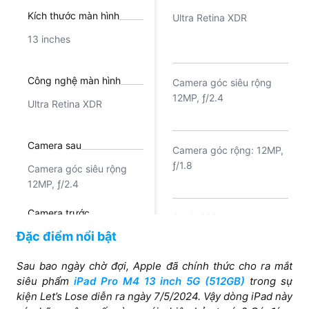
Kích thước màn hình
Ultra Retina XDR
13 inches
Công nghệ màn hình
Camera góc siêu rộng
12MP, ƒ/2.4
Ultra Retina XDR
Camera sau
Camera góc rộng: 12MP,
ƒ/1.8
Camera góc siêu rộng
12MP, ƒ/2.4
Camera trước
Apple M4
Đặc điểm nổi bật
Camera góc rộng: 12MP,
ƒ/1.8
Sau bao ngày chờ đợi, Apple đã chính thức cho ra mắt
siêu phẩm
Chipset
iPad Pro M4 13 inch 5G (512GB)
trong sự
kiện Let’s Lose diễn ra ngày 7/5/2024. Vậy dòng iPad này
Apple M4