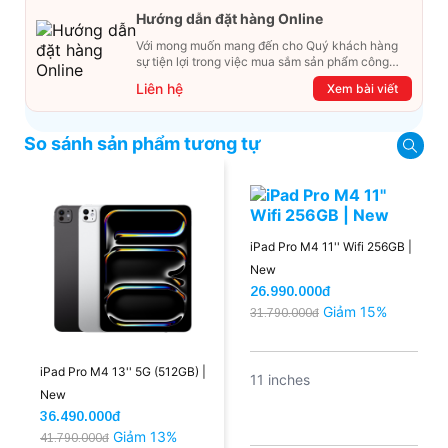
Hướng dẫn đặt hàng Online
Với mong muốn mang đến cho Quý khách hàng
sự tiện lợi trong việc mua sắm sản phẩm công
nghệ từ xa. Trong bài viết này, T&T Center sẽ
Liên hệ
Xem bài viết
hướng dẫn chi tiết cách mua hàng trực tuyến qua
các kênh online Website, Zalo, Messenger và
hotline để khách hàng có thể mua sắm một cách
So sánh sản phẩm tương tự
dễ dàng và nhanh chóng nhất. Cùng xem ngay
nhé!
iPad Pro M4 11'' Wifi 256GB |
New
26.990.000đ
Giảm 15%
31.790.000đ
iPad Pro M4 13'' 5G (512GB) |
11 inches
New
36.490.000đ
Giảm 13%
41.790.000đ