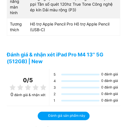
trang bị màn hình Ultra Retina XDR tiên tiến nhất thế
năng
ppi Tần số quét 120hz True Tone Công nghệ
giới. Màn hình này sở hữu công nghệ OLED hai lớp đột
màn
ép kín Dải màu rộng (P3)
hình
phá.
Tương
Hỗ trợ Apple Pencil Pro Hỗ trợ Apple Pencil
thích
(USB‑C)
Đánh giá & nhận xét iPad Pro M4 13'' 5G
(512GB) | New
0
đánh giá
5
0
/5
0
đánh giá
4
0
đánh giá
3
Công nghệ OLED mang đến khả năng kiểm soát màu sắc
0
đánh giá
0
2
tốt, độ sáng màn hình lên đến 1000 nits cho nội dung
đánh giá & nhận xét
0
đánh giá
1
SDR và HDR, độ sáng cao nhất cho nội dung HDR có thể
lên đến 1600 nits. Nhờ đó, màn hình của
iPad Pro M4 11
inch 5G 512GB
có độ lệch tương phản cực cao, không có
Đánh giá sản phẩm này
thiết bị cùng phân khúc nào có thể đánh bại.