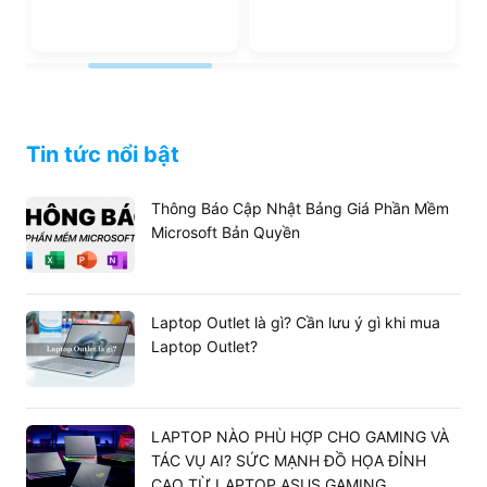
Tin tức nổi bật
Thông Báo Cập Nhật Bảng Giá Phần Mềm
Microsoft Bản Quyền
Camera TrueDepth ở mặt trước được chuyển đến vị trí
trên cạnh ngang của iPad Pro 2024. Camera Ultra Wide
12MP với tính năng trung tâm màn hình mang đến trải
Laptop Outlet là gì? Cần lưu ý gì khi mua
nghiệm họp trực tuyến theo hướng ngang chất lượng
Laptop Outlet?
hơn, đặc biệt là khi kết hợp với các phụ kiện khác.
Dung lượng Pin đảm bảo
Máy tính bảng
iPad Pro M4 11 inch 5G 512GB
được trang
LAPTOP NÀO PHÙ HỢP CHO GAMING VÀ
bị viên pin có công suất 31.29Wh, cho phép người dùng
TÁC VỤ AI? SỨC MẠNH ĐỒ HỌA ĐỈNH
sử dụng liên tục lên đến 10 giờ xem phim hoặc lướt web.
CAO TỪ LAPTOP ASUS GAMING