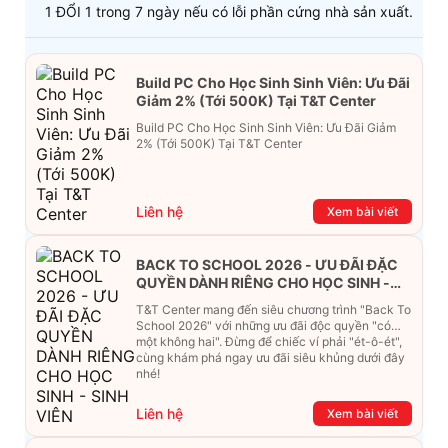
1 ĐỔI 1 trong 7 ngày nếu có lỗi phần cứng nhà sản xuất.
Build PC Cho Học Sinh Sinh Viên: Ưu Đãi
Giảm 2% (Tới 500K) Tại T&T Center
Build PC Cho Học Sinh Sinh Viên: Ưu Đãi Giảm
2% (Tới 500K) Tại T&T Center
Liên hệ
Xem bài viết
BACK TO SCHOOL 2026 - ƯU ĐÃI ĐẶC
QUYỀN DÀNH RIÊNG CHO HỌC SINH -
SINH VIÊN
T&T Center mang đến siêu chương trình "Back To
School 2026" với những ưu đãi độc quyền "có
một không hai". Đừng để chiếc ví phải "ét-ô-ét",
cùng khám phá ngay ưu đãi siêu khủng dưới đây
nhé!
Liên hệ
Xem bài viết