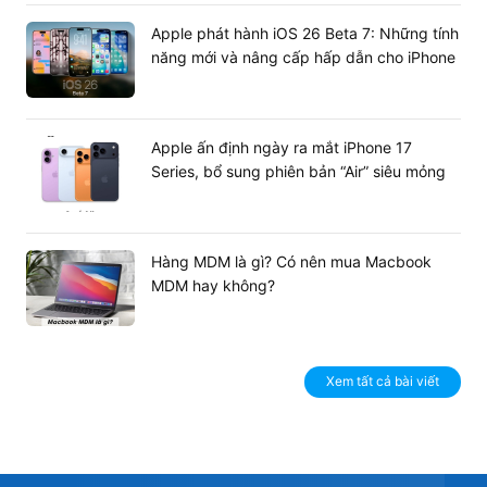
trội, những tính năng nổi bật, chiếc iPad này hứa hẹn
mang đến cho người dùng trải nghiệm làm việc, giải trí
Apple phát hành iOS 26 Beta 7: Những tính
đỉnh cao.
năng mới và nâng cấp hấp dẫn cho iPhone
Apple ấn định ngày ra mắt iPhone 17
Series, bổ sung phiên bản “Air” siêu mỏng
Hàng MDM là gì? Có nên mua Macbook
MDM hay không?
Xem tất cả bài viết
Để trở thành những người đầu tiên sở hữu
iPad Pro
M4 11 inch 5G 512GB
hãy liên hệ đặt hàng qua website
T&T Center hoặc gọi
hotline 0898.143.789
để được hỗ