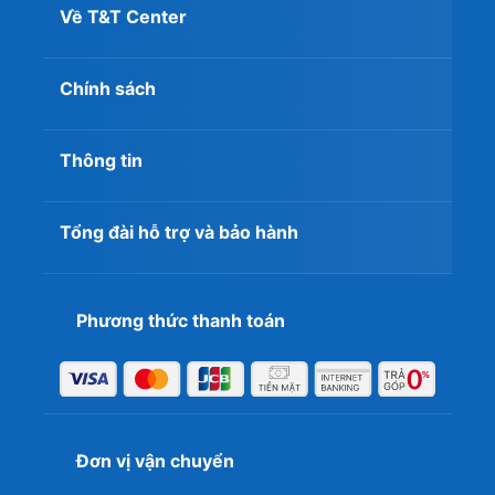
trợ nhanh chóng. Luôn mang đến cho khách hàng những
Về T&T Center
chương trình ưu đãi hấp dẫn, chế độ bảo hành dài
lâu, đến với
T&T Center
bạn sẽ sở hữu siêu phẩm iPad
2024 với giá tốt nhất thị trường.
Chính sách
Thông tin
Tổng đài hỗ trợ và bảo hành
Phương thức thanh toán
Đơn vị vận chuyển