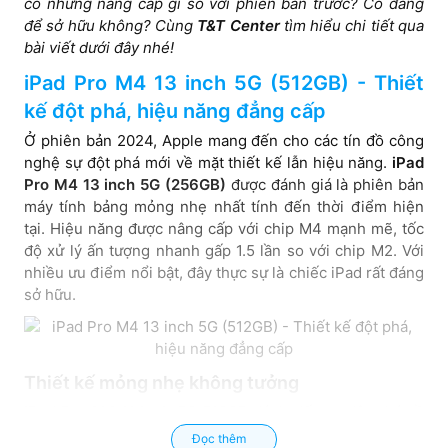
có những nâng cấp gì so với phiên bản trước? Có đáng
để sở hữu không? Cùng
T&T Center
tìm hiểu chi tiết qua
bài viết dưới đây nhé!
iPad Pro M4 13 inch 5G (512GB) - Thiết
kế đột phá, hiệu năng đẳng cấp
Ở phiên bản 2024, Apple mang đến cho các tín đồ công
nghệ sự đột phá mới về mặt thiết kế lẫn hiệu năng.
iPad
Pro M4 13 inch 5G (256GB)
được đánh giá là phiên bản
máy tính bảng mỏng nhẹ nhất tính đến thời điểm hiện
tại. Hiệu năng được nâng cấp với chip M4 mạnh mẽ, tốc
độ xử lý ấn tượng nhanh gấp 1.5 lần so với chip M2. Với
nhiều ưu điểm nổi bật, đây thực sự là chiếc iPad rất đáng
sở hữu.
Thiết kế mỏng nhẹ không tưởng
iPad Pro M4 11 inch 5G 512GB
đánh dấu sự đột phá về
mặt thiết kế của các thế hệ iPad Pro. Đây là phiên bản
Đọc thêm