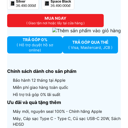
Silver
Space Black
36.490.000đ
36.490.000đ
MUA NGAY
( Giao tận nơi hoặc lấy tại cửa hàng )
TRẢ GÓP 0%
TRẢ GÓP QUA THẺ
( Hỗ trợ duyệt hồ sơ
( Visa, Mastercard, JCB )
online)
Chính sách dành cho sản phẩm
Bảo hành 12 tháng tại Apple
Miễn phí giao hàng toàn quốc
Hỗ trợ trả góp 0% lãi suất
Ưu đãi và quà tặng thêm
Máy mới, nguyên seal 100% - Chính hãng Apple
Máy, Cáp sạc Type C - Type C, Củ sạc USB-C 20W, Sách
HDSD