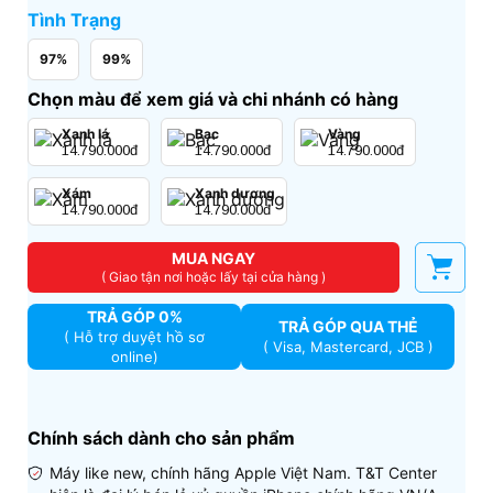
Tình Trạng
97%
99%
Chọn màu để xem giá và chi nhánh có hàng
Xanh lá
Bạc
Vàng
14.790.000đ
14.790.000đ
14.790.000đ
Xám
Xanh dương
14.790.000đ
14.790.000đ
MUA NGAY
( Giao tận nơi hoặc lấy tại cửa hàng )
TRẢ GÓP 0%
TRẢ GÓP QUA THẺ
( Hỗ trợ duyệt hồ sơ
( Visa, Mastercard, JCB )
online)
Chính sách dành cho sản phẩm
Máy like new, chính hãng Apple Việt Nam. T&T Center