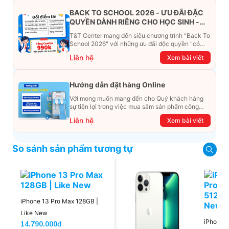
BACK TO SCHOOL 2026 - ƯU ĐÃI ĐẶC
QUYỀN DÀNH RIÊNG CHO HỌC SINH -
SINH VIÊN
T&T Center mang đến siêu chương trình "Back To
School 2026" với những ưu đãi độc quyền "có
một không hai". Đừng để chiếc ví phải "ét-ô-ét",
Liên hệ
Xem bài viết
cùng khám phá ngay ưu đãi siêu khủng dưới đây
nhé!
Hướng dẫn đặt hàng Online
Với mong muốn mang đến cho Quý khách hàng
sự tiện lợi trong việc mua sắm sản phẩm công
nghệ từ xa. Trong bài viết này, T&T Center sẽ
Liên hệ
Xem bài viết
hướng dẫn chi tiết cách mua hàng trực tuyến qua
các kênh online Website, Zalo, Messenger và
hotline để khách hàng có thể mua sắm một cách
So sánh sản phẩm tương tự
dễ dàng và nhanh chóng nhất. Cùng xem ngay
nhé!
iPhone 13 Pro Max 128GB |
Like New
iPhone 
14.790.000đ