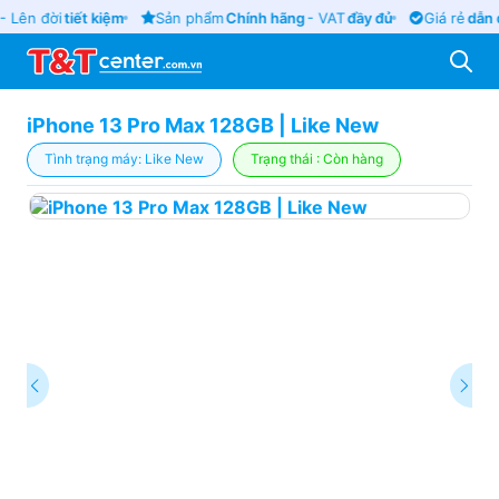
 Lên đời
tiết kiệm
Sản phẩm
Chính hãng
- VAT
đầy đủ
Giá rẻ
dẫn đ
iPhone 13 Pro Max 128GB | Like New
Tình trạng máy: Like New
Trạng thái : Còn hàng