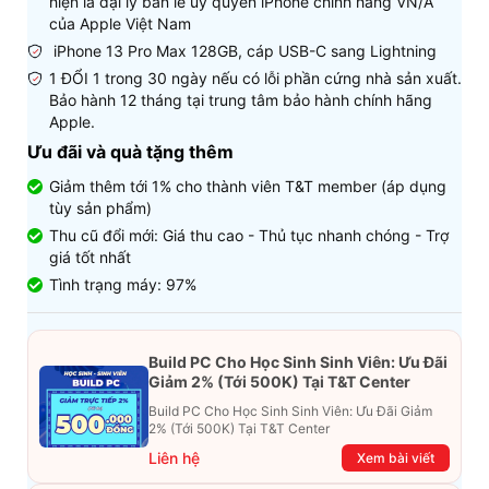
hiện là đại lý bán lẻ uỷ quyền iPhone chính hãng VN/A
của Apple Việt Nam
iPhone 13 Pro Max 128GB, cáp USB-C sang Lightning
1 ĐỔI 1 trong 30 ngày nếu có lỗi phần cứng nhà sản xuất.
Bảo hành 12 tháng tại trung tâm bảo hành chính hãng
Apple.
Ưu đãi và quà tặng thêm
Giảm thêm tới 1% cho thành viên T&T member (áp dụng
tùy sản phẩm)
Thu cũ đổi mới: Giá thu cao - Thủ tục nhanh chóng - Trợ
giá tốt nhất
Tình trạng máy: 97%
Build PC Cho Học Sinh Sinh Viên: Ưu Đãi
Giảm 2% (Tới 500K) Tại T&T Center
Build PC Cho Học Sinh Sinh Viên: Ưu Đãi Giảm
2% (Tới 500K) Tại T&T Center
Liên hệ
Xem bài viết