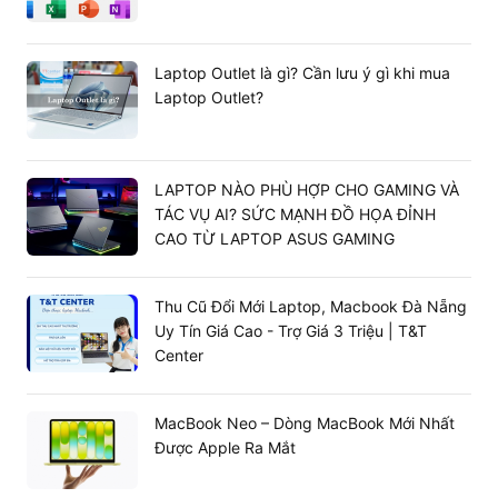
Mua điện thoại ở đâu để được giá tốt đi đôi với chất
lượng? Đến T&T Center mua sắm đồ công nghệ chuẩn
không phải bàn cùng giá cả hợp lý. Không những thế,
Laptop Outlet là gì? Cần lưu ý gì khi mua
ưu đãi còn có chế độ bảo hành nhân đôi 2 năm cực
Laptop Outlet?
chất.
Sở hữu ngay chiếc
iPhone 13 Pro Max 128GB
tại
T&T Center
cùng hàng ngàn ưu đãi lớn lên đến
LAPTOP NÀO PHÙ HỢP CHO GAMING VÀ
999.000 VNĐ. Chốt ngay hoặc liên hệ
Hotline:
TÁC VỤ AI? SỨC MẠNH ĐỒ HỌA ĐỈNH
0898.143.789
để biết thêm thông tin chi tiết.
CAO TỪ LAPTOP ASUS GAMING
Thu Cũ Đổi Mới Laptop, Macbook Đà Nẵng
Uy Tín Giá Cao - Trợ Giá 3 Triệu | T&T
Center
MacBook Neo – Dòng MacBook Mới Nhất
Được Apple Ra Mắt