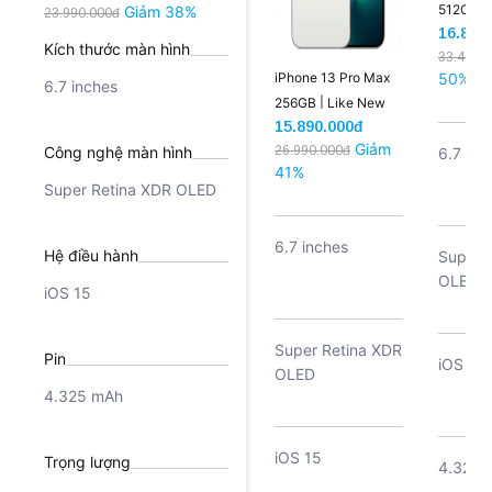
512GB |
Giảm 38%
23.990.000đ
16.890
Kích thước màn hình
33.490.
iPhone 13 Pro Max
50%
6.7 inches
256GB | Like New
15.890.000đ
Giảm
Công nghệ màn hình
26.990.000đ
6.7 inc
41%
Super Retina XDR OLED
6.7 inches
Hệ điều hành
Super 
OLED
iOS 15
Super Retina XDR
Pin
iOS 15
OLED
4.325 mAh
iOS 15
Trọng lượng
4.325 