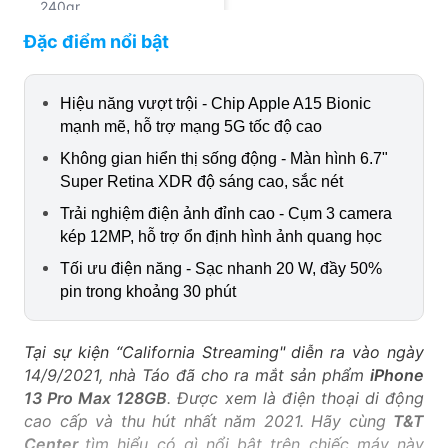
240gr
Đặc điểm nổi bật
4.325 mAh
240gr
Hiệu năng vượt trội - Chip Apple A15 Bionic
mạnh mẽ, hỗ trợ mạng 5G tốc độ cao
240gr
Không gian hiển thị sống động - Màn hình 6.7"
Super Retina XDR độ sáng cao, sắc nét
Trải nghiệm điện ảnh đỉnh cao - Cụm 3 camera
kép 12MP, hỗ trợ ổn định hình ảnh quang học
Tối ưu điện năng - Sạc nhanh 20 W, đầy 50%
pin trong khoảng 30 phút
Tại sự kiện “California Streaming" diễn ra vào ngày
14/9/2021, nhà Táo đã cho ra mắt sản phẩm
iPhone
13 Pro Max 128GB
. Được xem là điện thoại di động
cao cấp và thu hút nhất năm 2021. Hãy cùng
T&T
Center
tìm hiểu có gì nổi bật trên chiếc máy này