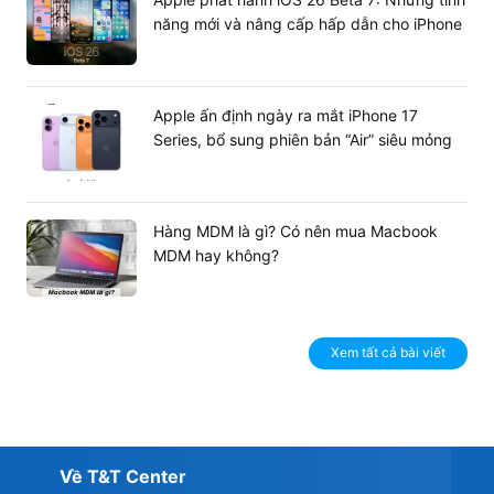
năng mới và nâng cấp hấp dẫn cho iPhone
Apple ấn định ngày ra mắt iPhone 17
Series, bổ sung phiên bản “Air” siêu mỏng
Hàng MDM là gì? Có nên mua Macbook
MDM hay không?
Xem tất cả bài viết
Về T&T Center