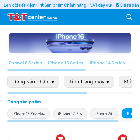
- Lên đời
tiết kiệm
Sản phẩm
Chính hãng
- VAT
đầy đủ
Giá rẻ
dẫn 
iPhone16 Series
iPhone 15 Series
iPhone 14 Series
iPh
Dòng sản phẩm
Tình trạng máy
Mức g
▼
▼
Dòng sản phẩm
iPhone 17 Pro Max
iPhone 17 Pro
iPhone Air
iPhone 