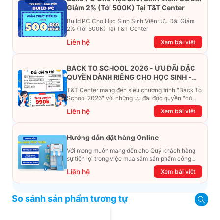
Giảm 2% (Tới 500K) Tại T&T Center
Build PC Cho Học Sinh Sinh Viên: Ưu Đãi Giảm
2% (Tới 500K) Tại T&T Center
Liên hệ
Xem bài viết
BACK TO SCHOOL 2026 - ƯU ĐÃI ĐẶC
QUYỀN DÀNH RIÊNG CHO HỌC SINH -
SINH VIÊN
T&T Center mang đến siêu chương trình "Back To
School 2026" với những ưu đãi độc quyền "có
một không hai". Đừng để chiếc ví phải "ét-ô-ét",
Liên hệ
Xem bài viết
cùng khám phá ngay ưu đãi siêu khủng dưới đây
nhé!
Hướng dẫn đặt hàng Online
Với mong muốn mang đến cho Quý khách hàng
sự tiện lợi trong việc mua sắm sản phẩm công
nghệ từ xa. Trong bài viết này, T&T Center sẽ
Liên hệ
Xem bài viết
hướng dẫn chi tiết cách mua hàng trực tuyến qua
các kênh online Website, Zalo, Messenger và
hotline để khách hàng có thể mua sắm một cách
So sánh sản phẩm tương tự
dễ dàng và nhanh chóng nhất. Cùng xem ngay
nhé!