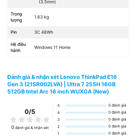
(3.5mm)
Thiết kế vỏ nhôm bền bỉ đúng chất
Trọng
1.63 kg
ThinkPad
lượng
Lenovo ThinkPad E16 Gen 3
duy trì vẻ ngoài đen huyền
Pin
3C 48Wh
bí đầy sang trọng. Lớp vỏ nhôm nguyên khối vừa tăng độ
bền vừa giúp máy tản nhiệt tốt. Thiết kế vuông vức mang
Hệ điều
Windows 11 Home
lại cảm giác cực kỳ chắc chắn khi cầm nắm.
hành
Dù sở hữu màn hình lớn, máy vẫn giữ được sự gọn nhẹ
đáng kinh ngạc. Trọng lượng chỉ 1.63 kg giúp bạn dễ
dàng bỏ máy vào ba lô di chuyển. Đây là lựa chọn số một
Đánh giá & nhận xét Lenovo ThinkPad E16
cho các doanh nhân cần sự bền bỉ.
Gen 3 (21SR002LVA) | Ultra 7 255H 16GB
512GB Intel Arc 16 inch WUXGA (New)
0
đánh giá
5
0
/5
0
đánh giá
4
0
đánh giá
3
0
đánh giá
0
2
đánh giá & nhận xét
0
đánh giá
1