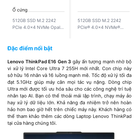
Ổ cứng
512GB SSD M.2 2242
512GB SSD M.2 2242
PCIe 4.0x4 NVMe Opal
PCIe® 4.0x4 NVMe®
2.0
Opal 2.0
Card VGA
Đặc điểm nổi bật
Integrated Intel Arc 140T
Integrated Intel® Arc™
GP
Graphics Functions as
Lenovo ThinkPad E16 Gen 3
gây ấn tượng mạnh nhờ bộ
Intel® Graphics
vi xử lý Intel Core Ultra 7 255H mới nhất. Con chip này
Màn hình
sở hữu 16 nhân và 16 luồng mạnh mẽ. Tốc độ xử lý tối đa
16 inch WUXGA
16 inch WUXGA
đạt 5.1GHz giúp máy cân mọi tác vụ nặng. Dòng chip
(1920x1200) 60Hz IPS
(1920x1200) IPS 300nits
Ultra mới được tối ưu hóa sâu cho các công nghệ trí tuệ
300nits Anti-glare, 45%
Anti-glare, 45% NTSC,
nhân tạo AI. Bạn có thể thoải mái lập trình, chạy máy ảo
NTSC
60Hz
hay xử lý dữ liệu lớn. Khả năng đa nhiệm trở nên hoàn
hảo hơn bao giờ hết trên chiếc máy này. Khách hàng có
thể tham khảo thêm các dòng Laptop Lenovo ThinkPad
tại cửa hàng chúng tôi.