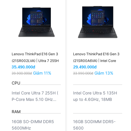
Lenovo ThinkPad E16 Gen 3
Lenovo ThinkPad E16 Gen 3
(21SR002LVA) | Ultra 7 255H
(21SR00A6VA) | Intel Core
35.490.000đ
29.490.000đ
16GB 512GB Intel Arc 16 inch
Ultra 5 135H 16GB 512GB
Giảm 11%
Giảm 13%
39.900.000đ
33.990.000đ
WUXGA (New)
Intel Arc Graphics 16''
WUXGA NoOS (New)
CPU
Intel Core Ultra 7 255H (
Intel Core Ultra 5 135H
P-Core Max 5.10 GHz
up to 4.6GHz, 18MB
Turbo Boost, 16C16T,
RAM
cache 24MB)
16GB SO-DIMM DDR5
16GB SODIMM DDR5-
5600MHz
5600