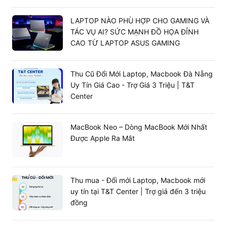
LAPTOP NÀO PHÙ HỢP CHO GAMING VÀ
TÁC VỤ AI? SỨC MẠNH ĐỒ HỌA ĐỈNH
CAO TỪ LAPTOP ASUS GAMING
Thu Cũ Đổi Mới Laptop, Macbook Đà Nẵng
Uy Tín Giá Cao - Trợ Giá 3 Triệu | T&T
Center
MacBook Neo – Dòng MacBook Mới Nhất
Được Apple Ra Mắt
Thu mua - Đổi mới Laptop, Macbook mới
uy tín tại T&T Center | Trợ giá đến 3 triệu
đồng
Đầy đủ cổng kết nối giúp công việc trở nên thuận tiện
hơn