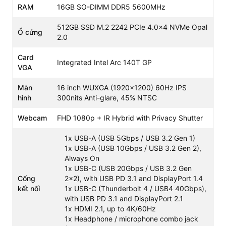
RAM
16GB SO-DIMM DDR5 5600MHz
Tấm nền IPS cùng độ sáng 300 nits cho góc nhìn rộng
và rõ nét. Trang bị lớp phủ chống chói, giúp làm việc
512GB SSD M.2 2242 PCIe 4.0x4 NVMe Opal
Ổ cứng
thoải mái ngay cả trong môi trường ánh sáng mạnh. Hình
2.0
ảnh hiển thị trung thực giúp việc giải trí hay thuyết trình
trở nên sống động hơn.
Card
Integrated Intel Arc 140T GP
VGA
Màn
16 inch WUXGA (1920x1200) 60Hz IPS
hình
300nits Anti-glare, 45% NTSC
Webcam
FHD 1080p + IR Hybrid with Privacy Shutter
1x USB-A (USB 5Gbps / USB 3.2 Gen 1)
1x USB-A (USB 10Gbps / USB 3.2 Gen 2),
Always On
1x USB-C (USB 20Gbps / USB 3.2 Gen
Cổng
2x2), with USB PD 3.1 and DisplayPort 1.4
kết nối
1x USB-C (Thunderbolt 4 / USB4 40Gbps),
with USB PD 3.1 and DisplayPort 2.1
1x HDMI 2.1, up to 4K/60Hz
1x Headphone / microphone combo jack