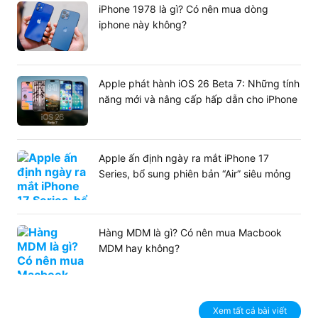
iPhone 1978 là gì? Có nên mua dòng
Trải nghiệm bàn phím và tính năng bảo
iphone này không?
mật hàng đầu
Bàn phím ThinkPad luôn được đánh giá là tốt nhất trên
thế giới hiện nay. Hành trình phím sâu cùng độ nảy tốt
Apple phát hành iOS 26 Beta 7: Những tính
mang lại cảm giác gõ êm ái. Bạn sẽ hạn chế tối đa việc
năng mới và nâng cấp hấp dẫn cho iPhone
mỏi tay khi soạn thảo văn bản dài.
Vấn đề bảo mật luôn được Lenovo đặt lên hàng đầu trên
chiếc máy này. Webcam FHD tích hợp màn che vật lý bảo
vệ sự riêng tư tuyệt đối. Cảm biến vân tay giúp bạn mở
Apple ấn định ngày ra mắt iPhone 17
máy nhanh chóng chỉ với một chạm nhẹ.
Series, bổ sung phiên bản “Air” siêu mỏng
Hàng MDM là gì? Có nên mua Macbook
MDM hay không?
Xem tất cả bài viết