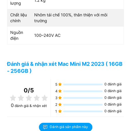
1.2 kg
lượng
Chất liệu
Nhôm tái chế 100%, thân thiện với môi
chính
trường
Nguồn
100–240V AC
điện
Hiển thị hình ảnh sống động
Bạn sẽ phải bất ngờ với khả năng hiển thị hình ảnh của
chiếc Mac Mini này, bởi nó được trang bị công nghệ độc
Đánh giá & nhận xét Mac Mini M2 2023 ( 16GB
quyền, với hàng triệu màu sắc khác nhau trên một khung
- 256GB )
hình, mang đến những hình ảnh, những thước phim chân
thực đến từng chi tiết. Bên cạnh hình ảnh, âm thanh mà
0
đánh giá
5
Mac Mini M2 2023
mang lại cũng cực kỳ ấn tượng,
0
/5
0
đánh giá
người dùng sẽ có những trải nghiệm tuyệt vời khi sở hữu
4
thiết bị này
0
đánh giá
3
0
đánh giá
0
2
đánh giá & nhận xét
0
đánh giá
1
Đánh giá sản phẩm này