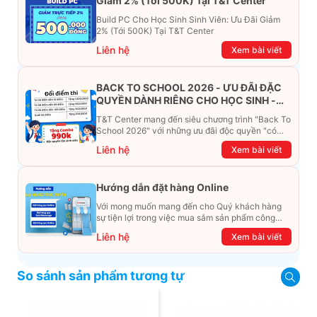
Giảm 2% (Tới 500K) Tại T&T Center
Build PC Cho Học Sinh Sinh Viên: Ưu Đãi Giảm
2% (Tới 500K) Tại T&T Center
Liên hệ
Xem bài viết
BACK TO SCHOOL 2026 - ƯU ĐÃI ĐẶC
QUYỀN DÀNH RIÊNG CHO HỌC SINH -
SINH VIÊN
T&T Center mang đến siêu chương trình "Back To
School 2026" với những ưu đãi độc quyền "có
một không hai". Đừng để chiếc ví phải "ét-ô-ét",
Liên hệ
Xem bài viết
cùng khám phá ngay ưu đãi siêu khủng dưới đây
nhé!
Hướng dẫn đặt hàng Online
Với mong muốn mang đến cho Quý khách hàng
sự tiện lợi trong việc mua sắm sản phẩm công
nghệ từ xa. Trong bài viết này, T&T Center sẽ
Liên hệ
Xem bài viết
hướng dẫn chi tiết cách mua hàng trực tuyến qua
các kênh online Website, Zalo, Messenger và
hotline để khách hàng có thể mua sắm một cách
So sánh sản phẩm tương tự
dễ dàng và nhanh chóng nhất. Cùng xem ngay
nhé!