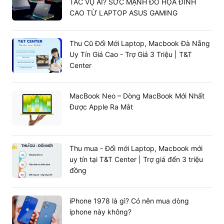
TÁC VỤ AI? SỨC MẠNH ĐỒ HỌA ĐỈNH
CAO TỪ LAPTOP ASUS GAMING
Thu Cũ Đổi Mới Laptop, Macbook Đà Nẵng
Uy Tín Giá Cao - Trợ Giá 3 Triệu | T&T
Center
Đừng chần chừ, hãy đến với T&T Center để sở hữu ngay
MacBook Neo – Dòng MacBook Mới Nhất
Mac Mini M2 2023
với giá tốt nhất thị trườn, chế độ bảo
Được Apple Ra Mắt
hành chu đáo, cùng nhiều ưu đãi và quà tặng hấp dẫn
nhé.
Liên hệ
hotline
0898.143.789
để được nhân viên tư
vấn ngay hôm nay.
Thu mua - Đổi mới Laptop, Macbook mới
uy tín tại T&T Center | Trợ giá đến 3 triệu
đồng
iPhone 1978 là gì? Có nên mua dòng
iphone này không?