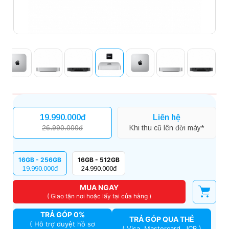
19.990.000đ
Liên hệ
26.990.000đ
Khi thu cũ lên đời máy*
16GB - 256GB
16GB - 512GB
19.990.000đ
24.990.000đ
MUA NGAY
( Giao tận nơi hoặc lấy tại cửa hàng )
TRẢ GÓP 0%
TRẢ GÓP QUA THẺ
( Hỗ trợ duyệt hồ sơ
( Visa, Mastercard, JCB )