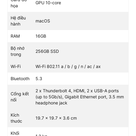
GPU 10-core
họa
Hệ điều
macOS
hành
RAM
16GB
Bộ nhớ
256GB SSD
trong
Kích thước nhỏ gọn
Wi-Fi
Wi-Fi 802.11 a / b / g / n / ac / ax
Mac Mini M2 2023
ghi điểm với người dùng bởi
thiết kế
Bluetooth
5.3
tinh tế, hiện đại, màu sắc sang trọng và cực kỳ mỏng nhẹ
với kích thước W19.70 x H3.58 x D19.70 (cm), trọng
2 x Thunderbolt 4, HDMI, 2 x USB-A ports
lượng chỉ khoảng 1.18kg dễ dàng mang đi đến bất cứ đâu
Cổng kết
(up to 5Gb/s), Gigabit Ethernet port, 3.5 mm
nối
để lắp đặt và làm việc thuận lợi.
headphone jack
Kích
19.7 x 19.7 x 3.6 cm
thước
Khối