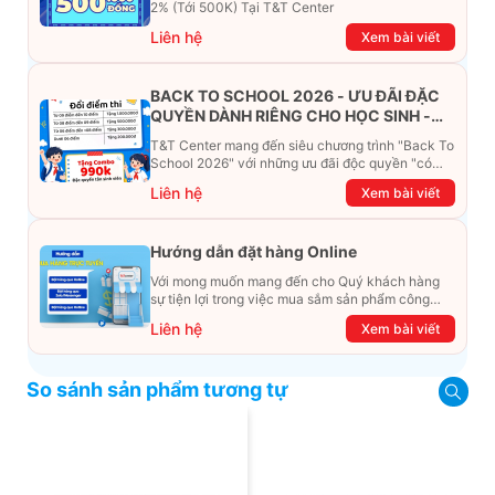
2% (Tới 500K) Tại T&T Center
Liên hệ
Xem bài viết
BACK TO SCHOOL 2026 - ƯU ĐÃI ĐẶC
QUYỀN DÀNH RIÊNG CHO HỌC SINH -
SINH VIÊN
T&T Center mang đến siêu chương trình "Back To
School 2026" với những ưu đãi độc quyền "có
một không hai". Đừng để chiếc ví phải "ét-ô-ét",
Liên hệ
Xem bài viết
cùng khám phá ngay ưu đãi siêu khủng dưới đây
nhé!
Hướng dẫn đặt hàng Online
Với mong muốn mang đến cho Quý khách hàng
sự tiện lợi trong việc mua sắm sản phẩm công
nghệ từ xa. Trong bài viết này, T&T Center sẽ
Liên hệ
Xem bài viết
hướng dẫn chi tiết cách mua hàng trực tuyến qua
các kênh online Website, Zalo, Messenger và
hotline để khách hàng có thể mua sắm một cách
So sánh sản phẩm tương tự
dễ dàng và nhanh chóng nhất. Cùng xem ngay
nhé!