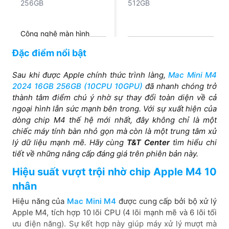
256GB
512GB
Công nghệ màn hình
Hỗ trợ đồng thời đến ba
Hỗ trợ đồng thời đến ba
Đặc điểm nổi bật
màn hình Đầu ra video kỹ
màn hình Đầu ra video kỹ
thuật số Thunderbolt 4
thuật số Thunderbolt 5
Sau khi được Apple chính thức trình làng,
Mac Mini M4
Cổng giao tiếp
Đầu ra video màn hình
2024 16GB 256GB (10CPU 10GPU)
đã nhanh chóng trở
HDMI
thành tâm điểm chú ý nhờ sự thay đổi toàn diện về cả
Mặt trước: Hai cổng
Mặt trước: Hai cổng
ngoại hình lẫn sức mạnh bên trong. Với sự xuất hiện của
USB‑C hỗ trợ cho USB 3
USB‑C hỗ trợ cho USB 3
dòng chip M4 thế hệ mới nhất, đây không chỉ là một
(lên đến 10Gb/s) Jack
Jack cắm tai nghe 3,5
chiếc máy tính bàn nhỏ gọn mà còn là một trung tâm xử
cắm tai nghe 3,5 mm Mặt
mm Mặt sau: Cổng
lý dữ liệu mạnh mẽ. Hãy cùng
T&T Center
tìm hiểu chi
sau (M4): Cổng Gigabit
Gigabit Ethernet Cổng
tiết về những nâng cấp đáng giá trên phiên bản này.
Ethernet (có thể lựa chọn
HDMI Thunderbolt 5 USB
cấu hình Ethernet 10Gb),
4 DisplayPort
Hiệu suất vượt trội nhờ chip Apple M4 10
Cổng HDMI Thunderbolt
nhân
4 (lên đến 40Gb/s), USB
Hiệu năng của
Mac Mini M4
được cung cấp bởi bộ xử lý
4 (lên đến 40Gb/s)
Apple M4, tích hợp 10 lõi CPU (4 lõi mạnh mẽ và 6 lõi tối
ưu điện năng). Sự kết hợp này giúp máy xử lý mượt mà