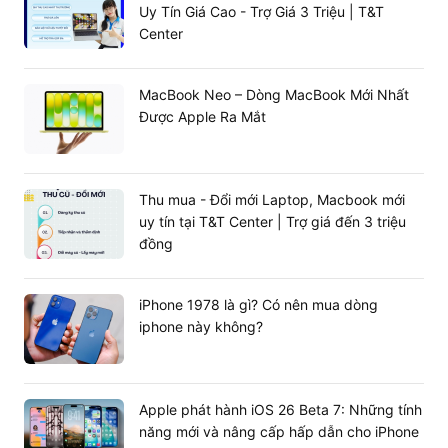
Uy Tín Giá Cao - Trợ Giá 3 Triệu | T&T
Center
MacBook Neo – Dòng MacBook Mới Nhất
Được Apple Ra Mắt
Thu mua - Đổi mới Laptop, Macbook mới
uy tín tại T&T Center | Trợ giá đến 3 triệu
đồng
Tại sao nên mua Mac Mini M4 2024 tại
iPhone 1978 là gì? Có nên mua dòng
T&T Center?
iphone này không?
Mac Mini là sự lựa chọn tối ưu cho những người làm công
việc sáng tạo nội dung, lập trình viên hoặc người dùng
văn phòng cần một thiết bị ổn định, bền bỉ và hiện đại.
Apple phát hành iOS 26 Beta 7: Những tính
Với hệ điều hành macOS tối ưu và phần cứng mạnh mẽ,
năng mới và nâng cấp hấp dẫn cho iPhone
đây là khoản đầu tư xứng đáng cho nhu cầu làm việc lâu