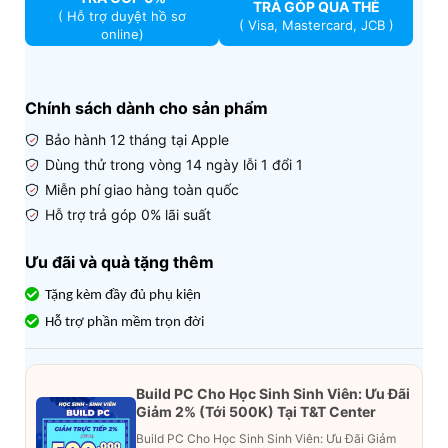
TRẢ GÓP QUA THẺ
( Hỗ trợ duyệt hồ sơ
( Visa, Mastercard, JCB )
online)
Chính sách dành cho sản phẩm
Bảo hành 12 tháng tại Apple
Dùng thử trong vòng 14 ngày lỗi 1 đổi 1
Miễn phí giao hàng toàn quốc
Hỗ trợ trả góp 0% lãi suất
Ưu đãi và quà tặng thêm
Tặng kèm đầy đủ phụ kiện
Hỗ trợ phần mềm trọn đời
Build PC Cho Học Sinh Sinh Viên: Ưu Đãi
Giảm 2% (Tới 500K) Tại T&T Center
Build PC Cho Học Sinh Sinh Viên: Ưu Đãi Giảm