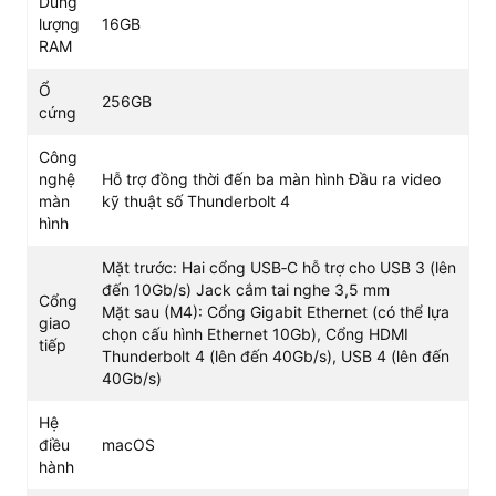
Dung
trí tuệ nhân tạo (AI) một cách nhanh chóng.
lượng
16GB
RAM
Vận hành đa nhiệm, tối ưu tốc độ lưu trữ
Sản phẩm được trang bị sẵn 16GB RAM, một con số lý
Ổ
256GB
cứng
tưởng để đảm bảo khả năng đa nhiệm trơn tru, cho phép
bạn mở nhiều ứng dụng nặng cùng lúc mà không gặp
Công
hiện tượng giật lag. Ổ cứng SSD 256GB cung cấp tốc độ
nghệ
Hỗ trợ đồng thời đến ba màn hình Đầu ra video
truy xuất dữ liệu cực nhanh, giúp rút ngắn thời gian khởi
màn
kỹ thuật số Thunderbolt 4
động hệ điều hành macOS và các phần mềm chuyên
hình
dụng.
Mặt trước: Hai cổng USB‑C hỗ trợ cho USB 3 (lên
đến 10Gb/s) Jack cắm tai nghe 3,5 mm
Cổng
Mặt sau (M4): Cổng Gigabit Ethernet (có thể lựa
giao
chọn cấu hình Ethernet 10Gb), Cổng HDMI
tiếp
Thunderbolt 4 (lên đến 40Gb/s), USB 4 (lên đến
40Gb/s)
Hệ
điều
macOS
hành