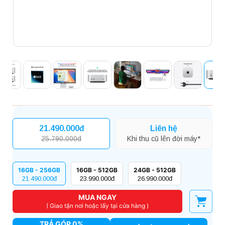
21.490.000đ
Liên hệ
25.790.000đ
Khi thu cũ lên đời máy*
16GB - 256GB
16GB - 512GB
24GB - 512GB
21.490.000đ
23.990.000đ
26.990.000đ
MUA NGAY
( Giao tận nơi hoặc lấy tại cửa hàng )
TRẢ GÓP 0%