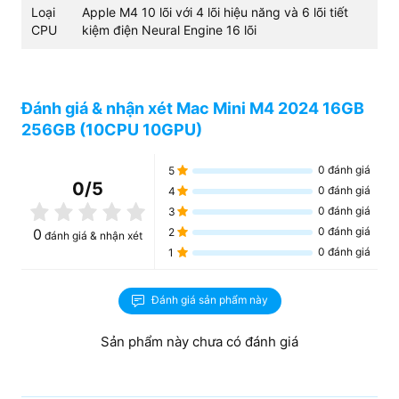
Loại
Apple M4 10 lõi với 4 lõi hiệu năng và 6 lõi tiết
CPU
kiệm điện Neural Engine 16 lõi
Đánh giá & nhận xét Mac Mini M4 2024 16GB
256GB (10CPU 10GPU)
0
đánh giá
5
0
/5
Thiết kế tinh gọn, mở rộng không gian
0
đánh giá
4
làm việc
0
đánh giá
3
0
đánh giá
0
2
đánh giá & nhận xét
Mac Mini M4 16GB 256GB (10CPU 10GPU)
ghi điểm
0
đánh giá
1
tuyệt đối về tính di động với kích thước cực kỳ khiêm tốn:
Cao 5,0 cm, Rộng 12,7 cm và Dài 12,7 cm. Với trọng
lượng chỉ vỏn vẹn 0,67 kg, người dùng có thể dễ dàng
Đánh giá sản phẩm này
lắp đặt máy ở bất kỳ đâu, từ bàn làm việc diện tích nhỏ
cho đến việc kết nối trong các hệ thống giải trí tại gia.
Sản phẩm này chưa có đánh giá
Đây là giải pháp hoàn hảo cho những ai yêu thích sự tối
giản nhưng vẫn cần một hiệu năng đủ mạnh.