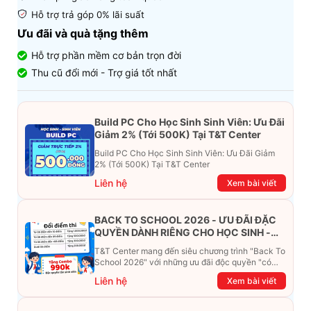
H
ỗ trợ trả góp 0% lãi suất
Ưu đãi và quà tặng thêm
Hỗ trợ phần mềm cơ bản trọn đời
Thu cũ đổi mới - Trợ giá tốt nhất
Build PC Cho Học Sinh Sinh Viên: Ưu Đãi
Giảm 2% (Tới 500K) Tại T&T Center
Build PC Cho Học Sinh Sinh Viên: Ưu Đãi Giảm
2% (Tới 500K) Tại T&T Center
Liên hệ
Xem bài viết
BACK TO SCHOOL 2026 - ƯU ĐÃI ĐẶC
QUYỀN DÀNH RIÊNG CHO HỌC SINH -
SINH VIÊN
T&T Center mang đến siêu chương trình "Back To
School 2026" với những ưu đãi độc quyền "có
một không hai". Đừng để chiếc ví phải "ét-ô-ét",
Liên hệ
Xem bài viết
cùng khám phá ngay ưu đãi siêu khủng dưới đây
nhé!