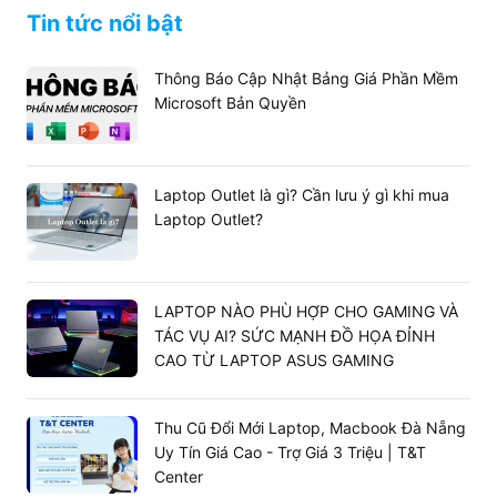
Tin tức nổi bật
Thông Báo Cập Nhật Bảng Giá Phần Mềm
Microsoft Bản Quyền
Laptop Outlet là gì? Cần lưu ý gì khi mua
Laptop Outlet?
LAPTOP NÀO PHÙ HỢP CHO GAMING VÀ
TÁC VỤ AI? SỨC MẠNH ĐỒ HỌA ĐỈNH
CAO TỪ LAPTOP ASUS GAMING
Hệ điều hành MacOS do chính Apple sản xuất cho chiếc
Macbook đem lại những trải nghiệm đẳng cấp khác biệt
Thu Cũ Đổi Mới Laptop, Macbook Đà Nẵng
cho người dùng. Card đồ họa tích hợp Intel UHD
Uy Tín Giá Cao - Trợ Giá 3 Triệu | T&T
Graphics 617 cho các thao tác từ phần mềm Photoshop,
Center
AI mượt mà.