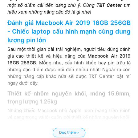
Tone
Retina
Retina
một số điểm cải tiến đáng chú ý. Cùng
T&T Center
tìm
display
display
hiểu xem những nâng cấp đó là gì nhé!
with IPS
with IPS
Đánh giá Macbook Air 2019 16GB 256GB
and True
and True
Tone
Tone
- Chiếc laptop cấu hình mạnh cùng dung
lượng pin lớn
Sau một thời gian dài trải nghiệm, người tiêu dùng đánh
giá cao thiết kế và hiệu năng của
Macbook Air 2019
16GB 256GB
. Mỏng nhẹ, cấu hình khỏe hay pin trâu là
những đặc điểm được nói đến nhiều nhất. Ngoài ra còn
những nâng cấp khác nữa sẽ được T&T Center bật mí
ngay dưới đây.
Thiết kế nhôm nguyên khối, mỏng 15.6mm,
trọng lượng 1.25kg
Những chiếc Macbook nhà Apple luôn mang trên mình
vẻ sang trọng và lôi cuốn bởi thiết kế nhôm nguyên khối.
Đặc biệt chất liệu này được làm từ nhôm tái chế có độ
bền cao và thân thiện với môi trường.
Macbook Air 2019
Đọc thêm
16GB 256GB
có 3 màu là Gold, Gray và Silver phù hợp