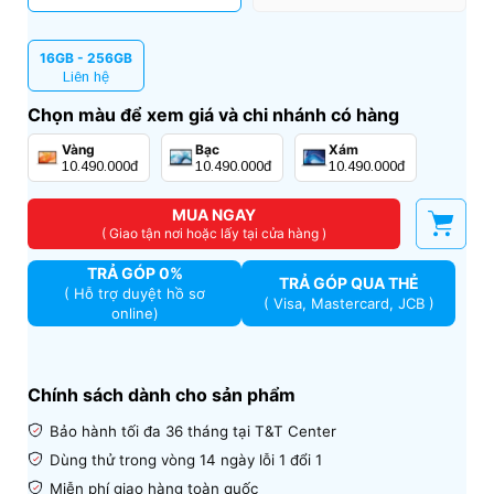
16GB - 256GB
Liên hệ
Chọn màu để xem giá và chi nhánh có hàng
Vàng
Bạc
Xám
10.490.000đ
10.490.000đ
10.490.000đ
MUA NGAY
( Giao tận nơi hoặc lấy tại cửa hàng )
TRẢ GÓP 0%
TRẢ GÓP QUA THẺ
( Hỗ trợ duyệt hồ sơ
( Visa, Mastercard, JCB )
online)
Chính sách dành cho sản phẩm
Bảo hành tối đa 36 tháng tại T&T Center
Dùng th
ử trong vòng 14 ngày lỗi 1 đổi 1
Miễn phí giao hàng toàn quốc