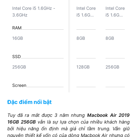
Ram SSD
8GB Ram
Intel Core i5 1.6GHz -
Intel Core
Intel Core
128GB
SSD
3.6GHz
i5 1.6GHz
i5 1.6GHz
256GB
- 3.6GHz
- 3.6GHz
RAM
16GB
8GB
8GB
SSD
256GB
128GB
256GB
Screen
13.3 inches
13.3
13.3
Đặc điểm nổi bật
inches
inches
Công nghệ màn hình
Tuy đã ra mắt được 3 năm nhưng
Macbook Air 2019
16GB 256GB
vẫn là sự lựa chọn của nhiều khách hàng
LED-backlit Retina
LED-
LED-
bởi hiệu năng ổn định mà giá chỉ tầm trung. Vẫn giữ
display with IPS and True
backlit
backlit
nguyên thiết kế vốn có của dòng Macbook Air nhưng có