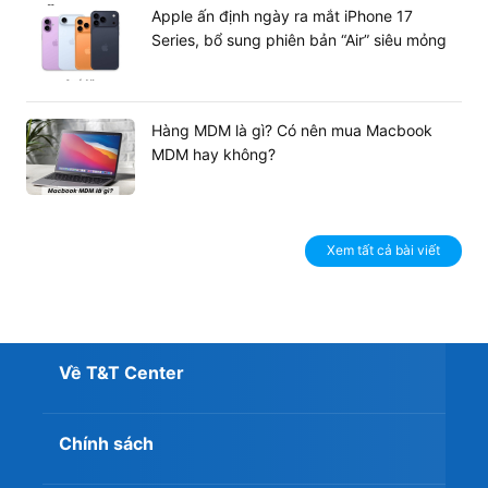
Apple ấn định ngày ra mắt iPhone 17
Series, bổ sung phiên bản “Air” siêu mỏng
Hàng MDM là gì? Có nên mua Macbook
MDM hay không?
Phần Multi-Touch trackpad cũng lớn hơn 20%, hỗ trợ cả
bàn di chuột Force Touch cho bạn thoải mái thực hiện
các thao tác. Kích thước lớn giống với mẫu Macbook Pro
Xem tất cả bài viết
13 inch cho thao tác chính xác và linh hoạt hơn.
2 cổng USB-C, công nghệ bảo mật TouchID
thế hệ thứ hai
Thay vì cổng sạc Magsafe như những chiếc Macbook thế
Về T&T Center
hệ mới thì chiếc máy đời 2019 này lại có 2 cổng USB-C
(gồm cả nguồn sạc). Tuy nhiên, việc cổng sạc tự động hít
vào hay không cũng không quá quan trọng không ảnh
Chính sách
hưởng đến chức năng máy.