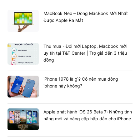
Bàn phím bướm thế hệ thứ ba, TouchPad hỗ
MacBook Neo – Dòng MacBook Mới Nhất
trợ Force Touch
Được Apple Ra Mắt
Thiết kế bàn phím dạng bướm tương tự như Macbook
Pro 2018 đem lại trải nghiệm gõ phím êm hơn, yên tĩnh
hơn. Tính năng cảm biến ánh sáng xung quanh của đèn
Thu mua - Đổi mới Laptop, Macbook mới
LED bàn phím giúp bạn dễ dàng sử dụng trong các điều
uy tín tại T&T Center | Trợ giá đến 3 triệu
kiện khác nhau.
đồng
iPhone 1978 là gì? Có nên mua dòng
iphone này không?
Apple phát hành iOS 26 Beta 7: Những tính
năng mới và nâng cấp hấp dẫn cho iPhone