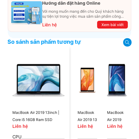
Hướng dẫn đặt hàng Online
Với mong muốn mang đến cho Quý khách hàng
sự tiện lợi trong việc mua sắm sản phẩm công
nghệ từ xa. Trong bài viết này, T&T Center sẽ
Liên hệ
Xem bài viết
hướng dẫn chi tiết cách mua hàng trực tuyến qua
các kênh online Website, Zalo, Messenger và
hotline để khách hàng có thể mua sắm một cách
So sánh sản phẩm tương tự
dễ dàng và nhanh chóng nhất. Cùng xem ngay
nhé!
MacBook Air 2019 13inch |
MacBook
MacBook
Core i5 16GB Ram SSD
Air 2019 13
Air 2019
Liên hệ
Liên hệ
Liên hệ
256GB
inch Core
13inch |
i5 8GB
Core i5
CPU