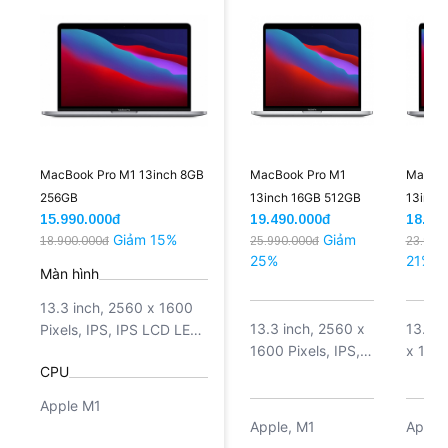
MacBook Pro M1 13inch 8GB
MacBook Pro M1
MacBoo
256GB
13inch 16GB 512GB
13inch
15.990.000đ
19.490.000đ
18.99
Giảm 15%
Giảm
18.900.000đ
25.990.000đ
23.990
25%
21%
Màn hình
13.3 inch, 2560 x 1600
13.3 inch, 2560 x
13.3 i
Pixels, IPS, IPS LCD LED
1600 Pixels, IPS,
x 1600
Backlit, True Tone
CPU
IPS LCD LED
Backlit, True Tone
Apple M1
Apple, M1
Apple