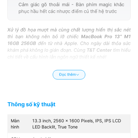
Cảm giác gõ thoải mái - Bàn phím magic khắc
phục hầu hết các nhược điểm củ thế hệ trước
Xử lý đồ họa mượt mà cùng chất lượng hiển thị sắc nét
thì bạn không nên bỏ lỡ chiếc
MacBook Pro 13” M1
16GB 256GB
đến từ nhà Apple. Cho ngày dài thỏa sức
khám phá không lo gián đoạn. Cùng
T&T Center
tìm hiểu
chi tiết về cấu hình lẫn ngôn ngữ thiết kế nhé!
Đánh giá MacBook Pro 13” M1 16GB
Đọc thêm
256GB - Hiệu năng vượt trội
Chiếc máy tính xách tay
MacBook Pro 13” M1 16GB
256GB
mang trong mình con chip M1 độc quyền từ
Apple thiết kế riêng dành cho các mẫu Macbook. Hứa
Thông số kỹ thuật
hẹn sự vượt bậc nổi trội hơn các thế hệ trước cho sự trải
nghiệm hoàn hảo hơn.
Màn
13.3 inch, 2560 x 1600 Pixels, IPS, IPS LCD
hình
LED Backlit, True Tone