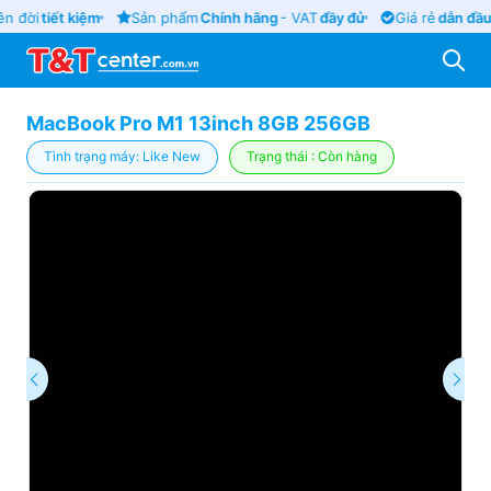
n đời
tiết kiệm
Sản phẩm
Chính hãng
- VAT
đầy đủ
Giá rẻ
dẫn đầu
MacBook Pro M1 13inch 8GB 256GB
Tình trạng máy: Like New
Trạng thái : Còn hàng