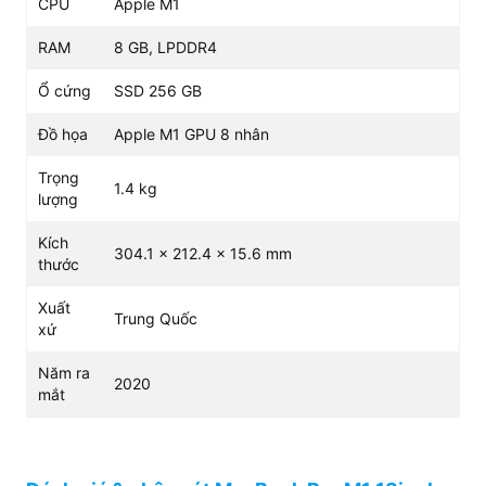
CPU
Apple M1
RAM
8 GB, LPDDR4
Ổ cứng
SSD 256 GB
Đồ họa
Apple M1 GPU 8 nhân
Trọng
1.4 kg
lượng
Kích
304.1 x 212.4 x 15.6 mm
thước
Xuất
Trung Quốc
xứ
Năm ra
2020
Phản hồi siêu tốc với vi xử lý M1 mạnh mẽ,
mắt
macOS Big Sur nhiều tính năng mạnh mẽ
Đúng như tên gọi, chiếc Macbook được trang bị bộ vi xử
lý chipset M1 tốc độ, nâng cao hiệu suất làm việc. M1 với