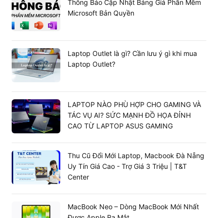
Thông Báo Cập Nhật Bảng Giá Phần Mềm
Microsoft Bản Quyền
Laptop Outlet là gì? Cần lưu ý gì khi mua
Laptop Outlet?
LAPTOP NÀO PHÙ HỢP CHO GAMING VÀ
TÁC VỤ AI? SỨC MẠNH ĐỒ HỌA ĐỈNH
CAO TỪ LAPTOP ASUS GAMING
Thu Cũ Đổi Mới Laptop, Macbook Đà Nẵng
Uy Tín Giá Cao - Trợ Giá 3 Triệu | T&T
Ngoài thiết kế được trau chuốt, màn hình Retina 13.3
Center
inch sắc nét được trang bị tấm nền LED. Song, hỗ trợ dải
màu rộng P3 và sự cân bằng nhờ công nghệ True Tone
MacBook Neo – Dòng MacBook Mới Nhất
cho hình ảnh hiển thị có chiều sâu, tăng cảm giác chân
Được Apple Ra Mắt