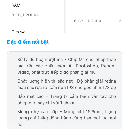
RAM
8 GB, LPDDR4
16 GB, LPDDR4
16GB
Ổ cứng
Đặc điểm nổi bật
SSD 256 GB
SSD 512GB
256G
Đồ họa
Xử lý đồ hoạ mượt mà - Chip M1 cho phép thao
tác trên các phần mềm AI, Photoshop, Render
Apple M1 GPU 8 nhân
Video, phát trực tiếp ở độ phân giải 4K
Apple M1 GPU 8
Chất lượng hiển thị sắc nét - Độ phân giải retina
nhân
màu sắc rực rỡ, tấm nền IPS cho góc nhìn 178 độ
Bảo mật cao - Trang bị cảm biến vân tay cho
phép mở máy chỉ với 1 chạm
Mỏng nhẹ cao cấp - Mỏng chỉ 15.6mm, trọng
lượng chỉ 1.4kg đồng hành cùng bạn mọi lúc mọi
nơi