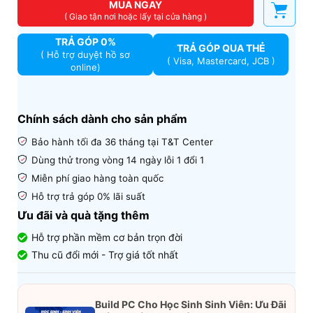
MUA NGAY
( Giao tận nơi hoặc lấy tại cửa hàng )
TRẢ GÓP 0%
TRẢ GÓP QUA THẺ
( Hỗ trợ duyệt hồ sơ
( Visa, Mastercard, JCB )
online)
Chính sách dành cho sản phẩm
Bảo hành tối đa 36 tháng tại T&T Center
Dùng th
ử trong vòng 14 ngày lỗi 1 đổi 1
Miễn phí giao hàng toàn quốc
H
ỗ trợ trả góp 0% lãi suất
Ưu đãi và quà tặng thêm
Hỗ trợ phần mềm cơ bản trọn đời
Thu cũ đổi mới - Trợ giá tốt nhất
Build PC Cho Học Sinh Sinh Viên: Ưu Đãi