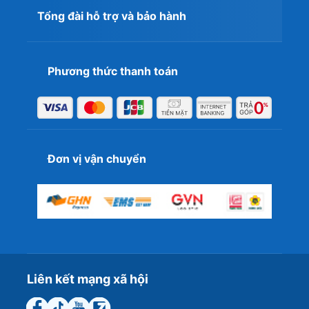
Tổng đài hỗ trợ và bảo hành
Phương thức thanh toán
Đơn vị vận chuyển
MacBook Pro 13” M1 16GB 256GB Like New
luôn mang
sự lựa chọn tốt đến người dùng bởi sự cao cấp từ ngoại
hình lẫn cấu hình bên trong mà chiếc Macbook này mang
lại. Con chip M1 hiện vẫn khiến fan Mac đứng đứng ngồi
không yên không thua kém gì chip M2 mới nhất của
hãng.
Liên kết mạng xã hội