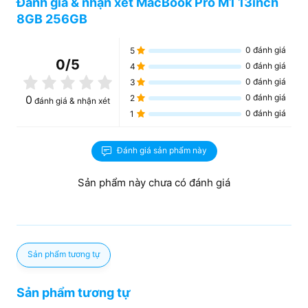
Đánh giá & nhận xét MacBook Pro M1 13inch
8 nhân cho CPU và GPU giúp tốc độ nâng cấp lên 2,8 lần
8GB 256GB
cùng xử lý đồ họa tăng nhanh 5 lần thế hệ tiền nhiệm.
0
đánh giá
5
0
/5
0
đánh giá
4
0
đánh giá
3
0
đánh giá
0
2
đánh giá & nhận xét
0
đánh giá
1
Đánh giá sản phẩm này
Sản phẩm này chưa có đánh giá
Sản phẩm tương tự
Sản phẩm tương tự