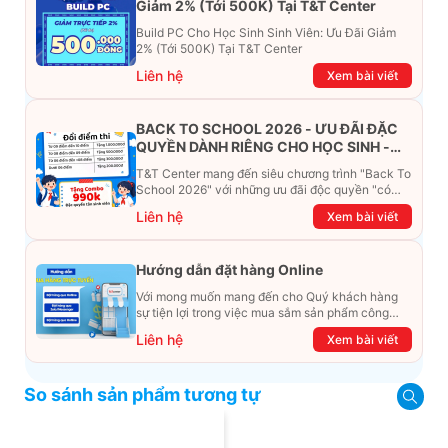
Giảm 2% (Tới 500K) Tại T&T Center
Build PC Cho Học Sinh Sinh Viên: Ưu Đãi Giảm
2% (Tới 500K) Tại T&T Center
Liên hệ
Xem bài viết
BACK TO SCHOOL 2026 - ƯU ĐÃI ĐẶC
QUYỀN DÀNH RIÊNG CHO HỌC SINH -
SINH VIÊN
T&T Center mang đến siêu chương trình "Back To
School 2026" với những ưu đãi độc quyền "có
một không hai". Đừng để chiếc ví phải "ét-ô-ét",
Liên hệ
Xem bài viết
cùng khám phá ngay ưu đãi siêu khủng dưới đây
nhé!
Hướng dẫn đặt hàng Online
Với mong muốn mang đến cho Quý khách hàng
sự tiện lợi trong việc mua sắm sản phẩm công
nghệ từ xa. Trong bài viết này, T&T Center sẽ
Liên hệ
Xem bài viết
hướng dẫn chi tiết cách mua hàng trực tuyến qua
các kênh online Website, Zalo, Messenger và
hotline để khách hàng có thể mua sắm một cách
So sánh sản phẩm tương tự
dễ dàng và nhanh chóng nhất. Cùng xem ngay
nhé!