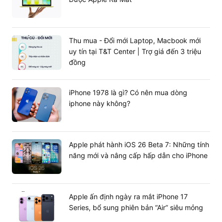
thật.
Pin cực khủng, cổng kết nối Thunderbolt
Nhờ bộ vi xử lý nâng cao nên thời lượng pin đã được cải
Thu mua - Đổi mới Laptop, Macbook mới
thiện hơn rất nhiều. Lướt web lên đến 17 tiếng đồng hồ.
uy tín tại T&T Center | Trợ giá đến 3 triệu
Và thậm chí thời gian phát video có thể lên đến 20 giờ sử
đồng
dụng liên tục.
iPhone 1978 là gì? Có nên mua dòng
iphone này không?
Apple phát hành iOS 26 Beta 7: Những tính
năng mới và nâng cấp hấp dẫn cho iPhone
Apple ấn định ngày ra mắt iPhone 17
Series, bổ sung phiên bản “Air” siêu mỏng