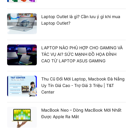
Laptop Outlet là gì? Cần lưu ý gì khi mua
Laptop Outlet?
Thiết kế nhôm tái chế bền bỉ và âm thanh
sống động
Macbook Pro 14inch M5 2025 | 10CPU 10GPU 24GB
LAPTOP NÀO PHÙ HỢP CHO GAMING VÀ
1TB (New)
tiếp tục duy trì vẻ ngoài sang trọng với vỏ
TÁC VỤ AI? SỨC MẠNH ĐỒ HỌA ĐỈNH
nhôm tái chế 100%, trọng lượng nhẹ chỉ 1.55 kg và độ
CAO TỪ LAPTOP ASUS GAMING
dày 15.5 mm. Hệ thống âm thanh 6 loa tích hợp công
nghệ Spatial Audio và Dolby Atmos mang lại không gian
âm nhạc đa chiều. Camera 12MP Center Stage tự động
Thu Cũ Đổi Mới Laptop, Macbook Đà Nẵng
điều chỉnh khung hình để người dùng luôn ở vị trí trung
Uy Tín Giá Cao - Trợ Giá 3 Triệu | T&T
tâm trong các cuộc họp trực tuyến. Ngoài ra, tính năng
Center
bảo mật vân tay giúp đăng nhập nhanh chóng và bảo vệ
dữ liệu an toàn.
MacBook Neo – Dòng MacBook Mới Nhất
Được Apple Ra Mắt