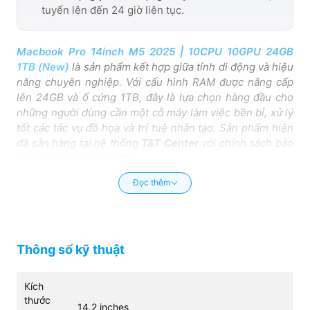
tuyến lên đến 24 giờ liên tục.
Macbook Pro 14inch M5 2025 | 10CPU 10GPU 24GB
1TB (New)
là sản phẩm kết hợp giữa tính di động và hiệu
năng chuyên nghiệp. Với cấu hình RAM được nâng cấp
lên 24GB và ổ cứng 1TB, đây là lựa chọn hàng đầu cho
những người dùng cần một cỗ máy làm việc bền bỉ, xử lý
tốt các tác vụ đồ họa và trí tuệ nhân tạo. Sản phẩm hiện
đã sẵn hàng tại hệ thống
T&T Center
với chính sách bảo
hành và giá bán hấp dẫn.
Chip Apple M5 - Hiệu năng đột phá và
Đọc thêm
kiến trúc AI mạnh mẽ
Macbook Pro M5
sử dụng con chip Apple M5 được sản
xuất trên tiến trình tiên tiến nhất. Cấu trúc 10 lõi CPU
Thông số kỹ thuật
(bao gồm 4 lõi hiệu năng cao và 6 lõi tiết kiệm điện) giúp
cân bằng hoàn hảo giữa sức mạnh xử lý và khả năng
kiểm soát nhiệt lượng. Sự hỗ trợ từ GPU 10 lõi và Neural
Kích
Engine 16 lõi giúp máy xử lý mượt mà các ứng dụng đồ
thước
14.2 inches