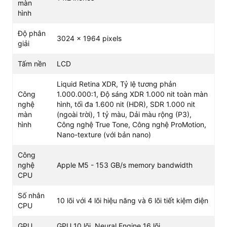
họa nặng cũng như các tính năng thông minh dựa trên
màn
hình
AI.
Độ phân
3024 x 1964 pixels
giải
Tấm nền
LCD
Liquid Retina XDR, Tỷ lệ tương phản
Công
1.000.000:1, Độ sáng XDR 1.000 nit toàn màn
nghệ
hình, tối đa 1.600 nit (HDR), SDR 1.000 nit
màn
(ngoài trời), 1 tỷ màu, Dải màu rộng (P3),
hình
Công nghệ True Tone, Công nghệ ProMotion,
Nano-texture (với bản nano)
Công
nghệ
Apple M5 - 153 GB/s memory bandwidth
CPU
Số nhân
10 lõi với 4 lõi hiệu năng và 6 lõi tiết kiệm điện
CPU
GPU
GPU 10 lõi, Neural Engine 16 lõi