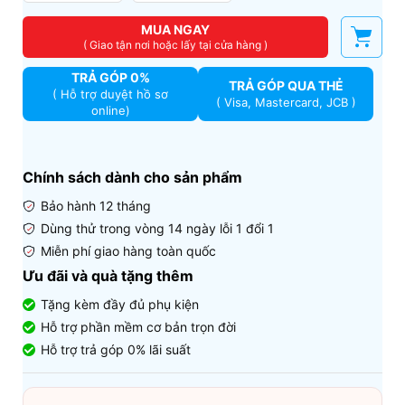
MUA NGAY
( Giao tận nơi hoặc lấy tại cửa hàng )
TRẢ GÓP 0%
TRẢ GÓP QUA THẺ
( Hỗ trợ duyệt hồ sơ
( Visa, Mastercard, JCB )
online)
Chính sách dành cho sản phẩm
Bảo hành 12 tháng
Dùng thử trong vòng 14 ngày lỗi 1 đổi 1
Miễn phí giao hàng toàn quốc
Ưu đãi và quà tặng thêm
Tặng kèm đầy đủ phụ kiện
Hỗ trợ phần mềm cơ bản trọn đời
Hỗ trợ trả góp 0% lãi suất