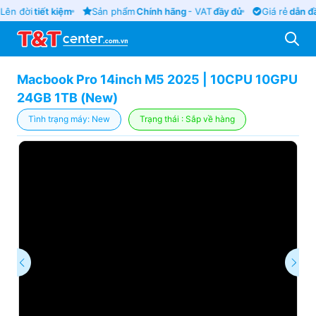
Lên đời
tiết kiệm
Sản phẩm
Chính hãng
- VAT
đầy đủ
Giá rẻ
dẫn đầ
Macbook Pro 14inch M5 2025 | 10CPU 10GPU
24GB 1TB (New)
Tình trạng máy: New
Trạng thái : Sắp về hàng