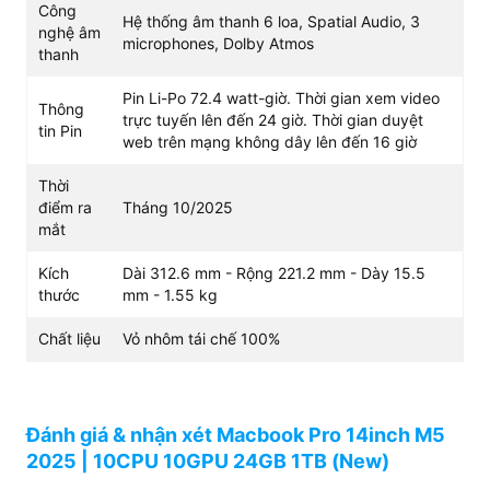
Công
Hệ thống âm thanh 6 loa, Spatial Audio, 3
nghệ âm
microphones, Dolby Atmos
thanh
Pin Li-Po 72.4 watt-giờ. Thời gian xem video
Thông
trực tuyến lên đến 24 giờ. Thời gian duyệt
tin Pin
web trên mạng không dây lên đến 16 giờ
Thời
điểm ra
Tháng 10/2025
mắt
Kích
Dài 312.6 mm - Rộng 221.2 mm - Dày 15.5
thước
mm - 1.55 kg
Chất liệu
Vỏ nhôm tái chế 100%
Với dải màu rộng P3, khả năng hiển thị 1 tỷ màu và tỷ lệ
tương phản 1.000.000:1, mọi chi tiết hình ảnh đều được
tái hiện chân thực. Công nghệ ProMotion hỗ trợ tần số
quét linh hoạt và lớp phủ Nano-texture (tùy chọn) giúp
Đánh giá & nhận xét Macbook Pro 14inch M5
giảm thiểu hiện tượng phản chiếu ánh sáng, bảo vệ mắt
2025 | 10CPU 10GPU 24GB 1TB (New)
tối đa trong quá trình làm việc lâu dài.