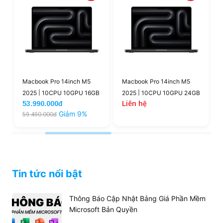
Jack tai nghe 3.5mm:
Đảm bảo chất lượng âm
thanh chuyên nghiệp.
Macbook Pro 14inch M5
Macbook Pro 14inch M5
2025 | 10CPU 10GPU 16GB
2025 | 10CPU 10GPU 24GB
53.990.000đ
Liên hệ
1TB (New)
512GB (New)
Giảm 9%
59.490.000đ
Tin tức nổi bật
Thông Báo Cập Nhật Bảng Giá Phần Mềm
Microsoft Bản Quyền