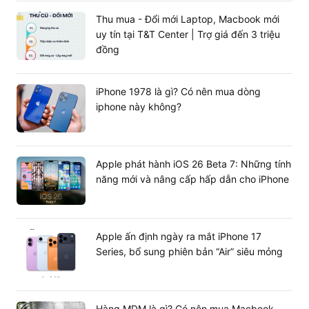
Thu mua - Đổi mới Laptop, Macbook mới
uy tín tại T&T Center | Trợ giá đến 3 triệu
đồng
iPhone 1978 là gì? Có nên mua dòng
iphone này không?
Apple phát hành iOS 26 Beta 7: Những tính
năng mới và nâng cấp hấp dẫn cho iPhone
Tại sao nên mua MacBook Pro 14 inch
Apple ấn định ngày ra mắt iPhone 17
Series, bổ sung phiên bản “Air” siêu mỏng
M5 2025 tại T&T Center?
Phiên bản 24GB RAM và 1TB SSD là cấu hình lý tưởng
cho các lập trình viên, nhà thiết kế đồ họa 3D và người
làm việc cần không gian lưu trữ lớn và khả năng đa
Hàng MDM là gì? Có nên mua Macbook