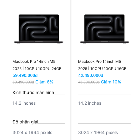
Macbook Pro 14inch M5
Macbook Pro 14inch M5
2025 | 10CPU 10GPU 24GB
2025 | 10CPU 10GPU 16GB
59.490.000đ
42.490.000đ
1TB (New)
512GB (New CPO)
Giảm 6%
Giảm 10%
63.490.000đ
46.990.000đ
Kích thước màn hình
14.2 inches
14.2 inches
Độ phân giải
3024 x 1964 pixels
3024 x 1964 pixels