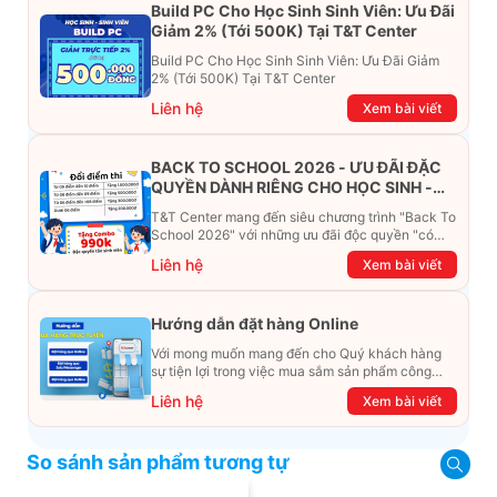
Build PC Cho Học Sinh Sinh Viên: Ưu Đãi
Giảm 2% (Tới 500K) Tại T&T Center
Build PC Cho Học Sinh Sinh Viên: Ưu Đãi Giảm
2% (Tới 500K) Tại T&T Center
Liên hệ
Xem bài viết
BACK TO SCHOOL 2026 - ƯU ĐÃI ĐẶC
QUYỀN DÀNH RIÊNG CHO HỌC SINH -
SINH VIÊN
T&T Center mang đến siêu chương trình "Back To
School 2026" với những ưu đãi độc quyền "có
một không hai". Đừng để chiếc ví phải "ét-ô-ét",
Liên hệ
Xem bài viết
cùng khám phá ngay ưu đãi siêu khủng dưới đây
nhé!
Hướng dẫn đặt hàng Online
Với mong muốn mang đến cho Quý khách hàng
sự tiện lợi trong việc mua sắm sản phẩm công
nghệ từ xa. Trong bài viết này, T&T Center sẽ
Liên hệ
Xem bài viết
hướng dẫn chi tiết cách mua hàng trực tuyến qua
các kênh online Website, Zalo, Messenger và
hotline để khách hàng có thể mua sắm một cách
So sánh sản phẩm tương tự
dễ dàng và nhanh chóng nhất. Cùng xem ngay
nhé!