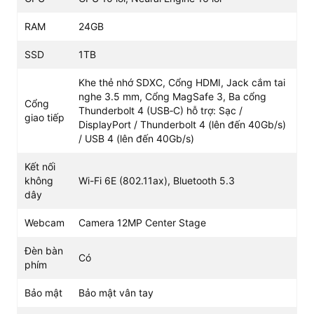
Điểm nổi bật trên phiên bản này chính là dung lượng
RAM
24GB
RAM 24GB. Với băng thông bộ nhớ lên đến 153 GB/s,
việc chuyển đổi giữa hàng chục ứng dụng chuyên sâu
SSD
1TB
hay xử lý các luồng dữ liệu lớn diễn ra tức thì, không gặp
tình trạng giật lag.
Khe thẻ nhớ SDXC, Cổng HDMI, Jack cắm tai
nghe 3.5 mm, Cổng MagSafe 3, Ba cổng
Màn hình Liquid Retina XDR siêu nét và
Cổng
Thunderbolt 4 (USB‑C) hỗ trợ: Sạc /
giao tiếp
chuẩn màu
DisplayPort / Thunderbolt 4 (lên đến 40Gb/s)
/ USB 4 (lên đến 40Gb/s)
Sở hữu kích thước 14.2 inch với độ phân giải 3024 x
1964 pixels, màn hình của
Macbook Pro 14inch M5
Kết nối
2025 | 10CPU 10GPU 24GB 1TB (New)
mang lại trải
không
Wi-Fi 6E (802.11ax), Bluetooth 5.3
nghiệm thị giác khác biệt. Công nghệ Liquid Retina XDR
dây
cho phép độ sáng đạt 1.000 nits toàn màn hình và lên
đến 1.600 nits ở nội dung HDR, giúp hiển thị rõ nét ngay
Webcam
Camera 12MP Center Stage
cả trong môi trường ánh sáng ngoài trời 1.000 nits.
Đèn bàn
Có
phím
Bảo mật
Bảo mật vân tay