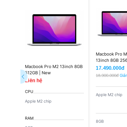
Macbook Pro 
13inch 8GB 25
Macbook Pro M2 13inch 8GB
17.490.000đ
512GB | New
18.900.000đ
Giả
Liên hệ
CPU
Apple M2 chip
Apple M2 chip
RAM
8GB