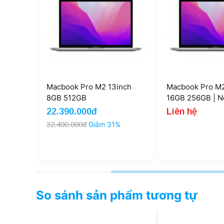
inch
Macbook Pro M2 13inch
Macbook Pro M2
16GB 256GB | New
16GB 512GB | 
Liên hệ
Liên hệ
%
So sánh sản phẩm tương tự