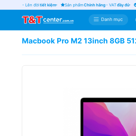
cũ
giá tốt
- Lên đời
tiết kiệm
Sản phẩm
Chính hãng
- VAT
đầy đủ
G
Danh mục
Macbook Pro M2 13inch 8GB 51