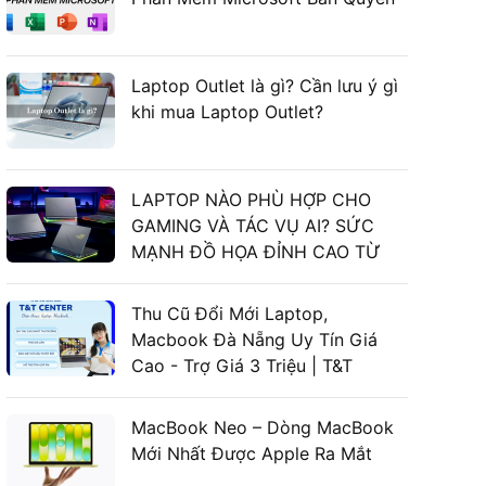
Laptop Outlet là gì? Cần lưu ý gì
khi mua Laptop Outlet?
LAPTOP NÀO PHÙ HỢP CHO
GAMING VÀ TÁC VỤ AI? SỨC
MẠNH ĐỒ HỌA ĐỈNH CAO TỪ
LAPTOP ASUS GAMING
Thu Cũ Đổi Mới Laptop,
Macbook Đà Nẵng Uy Tín Giá
Cao - Trợ Giá 3 Triệu | T&T
Center
MacBook Neo – Dòng MacBook
Mới Nhất Được Apple Ra Mắt