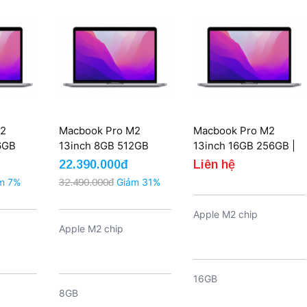
M2
Macbook Pro M2
Macbook Pro M2
6GB
13inch 8GB 512GB
13inch 16GB 256GB |
New
22.390.000đ
Liên hệ
m 7%
32.490.000đ
Giảm 31%
Apple M2 chip
Apple M2 chip
16GB
8GB