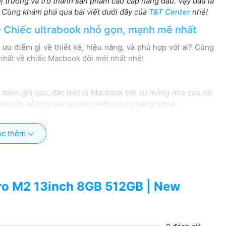
ị trường và trở thành sản phẩm cao cấp hàng đầu. Vậy đâu là
 Cùng khám phá qua bài viết dưới đây của
T&T Center
nhé!
 Chiếc ultrabook nhỏ gọn, mạnh mẽ nhất
ưu điểm gì về thiết kế, hiệu năng, và phù hợp với ai? Cùng
 nhất về chiếc Macbook đời mới nhất nhé!
 đánh giá cao, đặc biệt là Macbook bởi sự mỏng nhẹ của nó.
ữu lớp vỏ kim loại nguyên khối cực kỳ sang trọng.
c thêm
cho phép bạn có thể cầm tay hoặc mang đi làm một cách nhẹ
 lịch đó là: Đen và Xám. Tùy vào sở thích mỗi người mà bạn
ử dụng.
ro M2 13inch 8GB 512GB | New
tina đem lại hình ảnh với độ chân thực và chi tiết cao. Dải
ở 2 tone xanh lá và đỏ. Công nghệ True Tone cân bằng trắng
t thực.