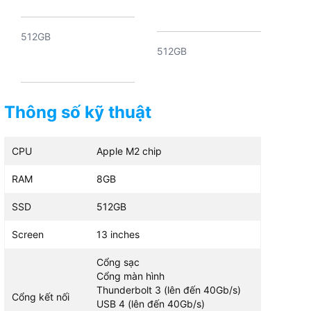
512GB
512GB
25
13 inches
Thông số kỹ thuật
13 inches
13 
CPU
Apple M2 chip
Cổng sạc Cổng màn hình
RAM
8GB
Cổng sạc Cổng màn hình
Cổng sạc
Thunderbolt 3 (lên đến
Thunderbolt 3 (lên đến
Thu
40Gb/s) USB 4 (lên đến
SSD
512GB
40Gb/s) USB 4 (lên đến
40Gb/s) U
40Gb/s) USB 3.1 Gen 2
40Gb/s) USB 3.1 Gen 2
40Gb/s) U
(lên đến 10Gb/s) Cổng
Screen
13 inches
(lên đến 10Gb/s) Cổng
(lên
3.5mm
3.5mm
3.
Cổng sạc
Cổng màn hình
Thunderbolt 3 (lên đến 40Gb/s)
Cổng kết nối
USB 4 (lên đến 40Gb/s)