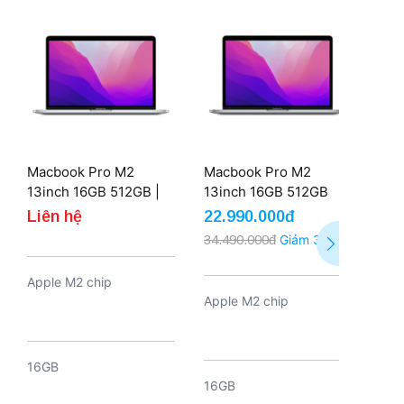
Macbook Pro M2
Macbook Pro M2
Mac
13inch 16GB 512GB |
13inch 16GB 512GB
13i
New
Liên hệ
22.990.000đ
21
34.490.000đ
Giảm 33%
24.
Apple M2 chip
Apple M2 chip
App
16GB
16GB
16