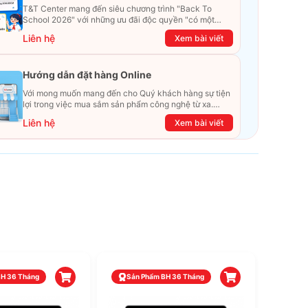
VIÊN
T&T Center mang đến siêu chương trình "Back To
School 2026" với những ưu đãi độc quyền "có một
không hai". Đừng để chiếc ví phải "ét-ô-ét", cùng
Liên hệ
Xem bài viết
khám phá ngay ưu đãi siêu khủng dưới đây nhé!
Hướng dẫn đặt hàng Online
Với mong muốn mang đến cho Quý khách hàng sự tiện
lợi trong việc mua sắm sản phẩm công nghệ từ xa.
Trong bài viết này, T&T Center sẽ hướng dẫn chi tiết
Liên hệ
Xem bài viết
cách mua hàng trực tuyến qua các kênh online
Website, Zalo, Messenger và hotline để khách hàng có
thể mua sắm một cách dễ dàng và nhanh chóng nhất.
Cùng xem ngay nhé!
BH 36 Tháng