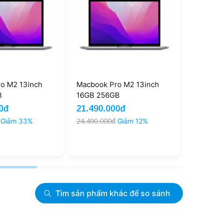
o M2 13inch
Macbook Pro M2 13inch
Macboo
B
8GB 256GB | New CPO
8GB 2
00đ
Liên hệ
Liên 
Giảm 12%
Tìm sản phẩm khác để so sánh