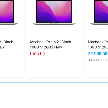
 13inch
Macbook Pro M2 13inch
Macbook Pr
New
16GB 512GB
16GB 256G
22.990.000đ
21.490.0
34.490.000đ
Giảm 33%
24.490.000đ