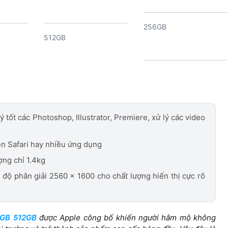
256GB
512GB
13 inches
13 inches
 tốt các Photoshop, Illustrator, Premiere, xử lý các video
Cổng sạc Cổng màn hình
Cổng sạc Cổng màn hình
Thunderbolt 3 (lên đến
ên Safari hay nhiều ứng dụng
ên đến
Thunderbolt 3 (lên đến
40Gb/s) USB 4 (lên đến
40Gb/s) USB 4 (lên đến
40Gb/s) USB 3.1 Gen 2
ợng chỉ 1.4kg
40Gb/s) USB 3.1 Gen 2
(lên đến 10Gb/s) Cổng
, độ phân giải 2560 x 1600 cho chất lượng hiển thị cực rõ
g
(lên đến 10Gb/s) Cổng
3.5mm
3.5mm
8GB 512GB
được Apple công bố khiến người hâm mộ không