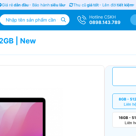
iá rẻ
dẫn đầu
- Bảo hành
siêu lâu
Thu cũ
giá tốt
- Lên đời
tiết kiệm
Hotline CSKH
0898.143.789
2GB | New
8GB - 51
Liên h
16GB - 5
Liên h