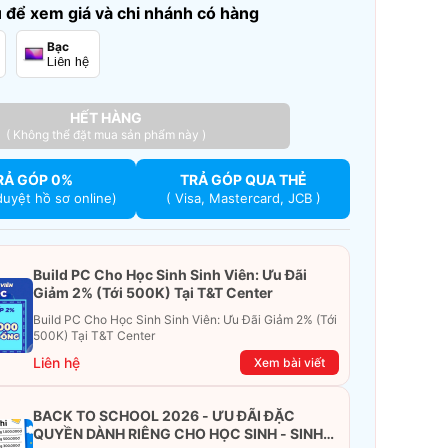
để xem giá và chi nhánh có hàng
Bạc
Liên hệ
HẾT HÀNG
( Không thể đặt mua sản phẩm này )
RẢ GÓP 0%
TRẢ GÓP QUA THẺ
duyệt hồ sơ online)
( Visa, Mastercard, JCB )
Build PC Cho Học Sinh Sinh Viên: Ưu Đãi
Giảm 2% (Tới 500K) Tại T&T Center
Build PC Cho Học Sinh Sinh Viên: Ưu Đãi Giảm 2% (Tới
500K) Tại T&T Center
Liên hệ
Xem bài viết
BACK TO SCHOOL 2026 - ƯU ĐÃI ĐẶC
QUYỀN DÀNH RIÊNG CHO HỌC SINH - SINH