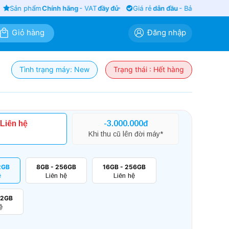
Sản phẩm
Chính hãng
- VAT
đầy đủ
Giá rẻ
dẫn đầu
- Bảo hành
siêu lâ
Giỏ hàng
Đăng nhập
Tình trạng máy: New
Trạng thái : Hết hàng
Liên hệ
-3.000.000đ
Khi thu cũ lên đời máy*
2GB
8GB - 256GB
16GB - 256GB
ệ
Liên hệ
Liên hệ
12GB
ệ