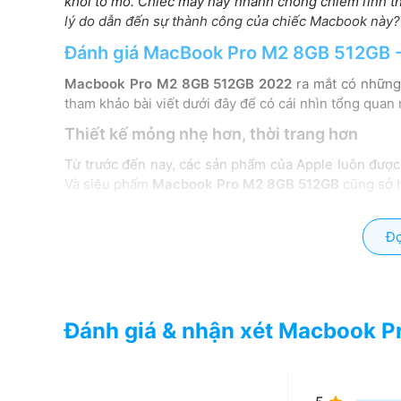
khỏi tò mò. Chiếc máy này nhanh chóng chiếm lĩnh th
lý do dẫn đến sự thành công của chiếc Macbook này?
Đánh giá MacBook Pro M2 8GB 512GB -
Macbook Pro M2 8GB 512GB
2022
ra mắt có những 
tham khảo bài viết dưới đây để có cái nhìn tổng quan
Thiết kế mỏng nhẹ hơn, thời trang hơn
Từ trước đến nay, các sản phẩm của Apple luôn được
Và siêu phẩm
Macbook Pro M2 8GB 512GB
cũng sở h
Đọ
Chiếc Macbook này có độ dày 1,62cm và nặng 1,4kg 
nhàng. Apple cũng đưa ra 2 phiên bản màu sắc thanh
có thể chọn 1 trong 2 màu trên và màu nào cũng dễ s
Tận hưởng màn hình Retina rực rỡ
Đánh giá & nhận xét Macbook P
MacBook phiên bản Pro 2022 được trang bị màn hình Re
màu siêu rộng P3 mang lại màu sắc đa dạng, rực rỡ 
cho hình ảnh được tự nhiên hơn như quan sát bằng mắ