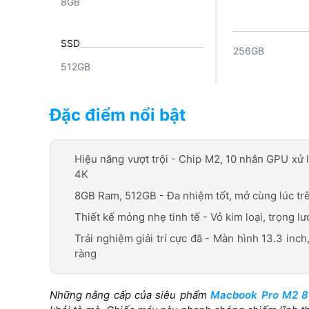
8GB
SSD
256GB
512GB
Screen
Đặc điểm nổi bật
13 inches
13 inches
Hiệu năng vượt trội - Chip M2, 10 nhân GPU xử lý
Cổng kết nối
4K
Cổng sạc Cổng màn hình
8GB Ram, 512GB - Đa nhiệm tốt, mở cùng lúc tr
Thunderbolt 3 (l
Cổng sạc Cổng màn hình
40Gb/s) USB 4 (lên đến
Thunderbolt 3 (lên đến 40Gb/s)
Thiết kế mỏng nhẹ tinh tế - Vỏ kim loại, trọng lư
40Gb/s) USB 3.1 Gen 2
USB 4 (lên đến 40Gb/s) USB
Trải nghiệm giải trí cực đã - Màn hình 13.3 inch
(lên đến 10Gb/s) Cổn
3.1 Gen 2 (lên đến 10Gb/s)
ràng
3.5mm
Cổng 3.5mm
Những nâng cấp của siêu phẩm
Macbook Pro M2 