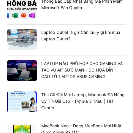
Thông Báo Cập Nhật Bảng Giá Phần Mềm
Microsoft Bản Quyền
Laptop Outlet là gì? Cần lưu ý gì khi mua
Laptop Outlet?
LAPTOP NÀO PHÙ HỢP CHO GAMING VÀ
TÁC VỤ AI? SỨC MẠNH ĐỒ HỌA ĐỈNH
CAO TỪ LAPTOP ASUS GAMING
Thu Cũ Đổi Mới Laptop, Macbook Đà Nẵng
Uy Tín Giá Cao - Trợ Giá 3 Triệu | T&T
Center
MacBook Neo – Dòng MacBook Mới Nhất
Được Apple Ra Mắt