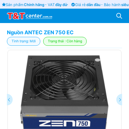
Sản phẩm
Chính hãng
- VAT
đầy đủ
Giá rẻ
dẫn đầu
- Bảo hành
siêu l
Nguồn ANTEC ZEN 750 EC
Tình trạng: Mới
Trạng thái : Còn hàng