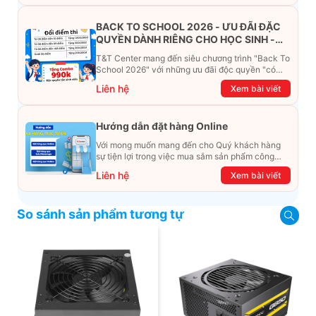
BACK TO SCHOOL 2026 - ƯU ĐÃI ĐẶC
QUYỀN DÀNH RIÊNG CHO HỌC SINH -
SINH VIÊN
T&T Center mang đến siêu chương trình "Back To
School 2026" với những ưu đãi độc quyền "có
một không hai". Đừng để chiếc ví phải "ét-ô-ét",
Liên hệ
Xem bài viết
cùng khám phá ngay ưu đãi siêu khủng dưới đây
nhé!
Hướng dẫn đặt hàng Online
Với mong muốn mang đến cho Quý khách hàng
sự tiện lợi trong việc mua sắm sản phẩm công
nghệ từ xa. Trong bài viết này, T&T Center sẽ
Liên hệ
Xem bài viết
hướng dẫn chi tiết cách mua hàng trực tuyến qua
các kênh online Website, Zalo, Messenger và
hotline để khách hàng có thể mua sắm một cách
So sánh sản phẩm tương tự
dễ dàng và nhanh chóng nhất. Cùng xem ngay
nhé!