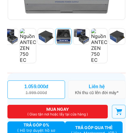
1.059.000đ
Liên hệ
1.999.000đ
Khi thu cũ lên đời máy*
MUA NGAY
( Giao tận nơi hoặc lấy tại cửa hàng )
TRẢ GÓP 0%
TRẢ GÓP QUA THẺ
( Hỗ trợ duyệt hồ sơ