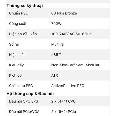
Thông số kỹ thuật
Chuẩn PSU
80 Plus Bronze
Công suất
700W
Điện áp đầu vào
100–240V AC 50–60Hz
Số rail
Multi rail
Hiệu suất
≈85%
Kiểu dây
Non-Modular/ Semi-Modular
Kích cỡ
ATX
Chỉnh lưu PFC
Active/Passive PFC
Hệ thống cáp & Đầu nối
Đầu nối CPU EPS
2 x (4+4) CPU
Đầu nối PCIe/VGA
2 x (6+2) PCIe