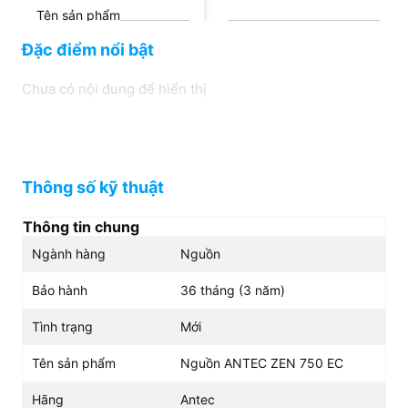
Tên sản phẩm
Nguồn ANTEC ZEN 750
NGUỒN ANTEC G850EC
Đặc điểm nổi bật
EC
(80PLUSGOLD) (230V)
(SEMI MODULE) BH 60T
Chưa có nội dung để hiển thị
Hãng
Antec
Antec
Thông số kỹ thuật
Thông tin chung
Ngành hàng
Nguồn
Bảo hành
36 tháng (3 năm)
Tình trạng
Mới
Tên sản phẩm
Nguồn ANTEC ZEN 750 EC
Hãng
Antec