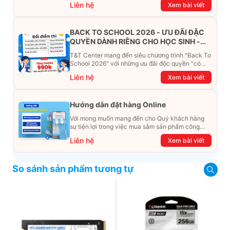
Liên hệ
Xem bài viết
BACK TO SCHOOL 2026 - ƯU ĐÃI ĐẶC
QUYỀN DÀNH RIÊNG CHO HỌC SINH -
SINH VIÊN
T&T Center mang đến siêu chương trình "Back To
School 2026" với những ưu đãi độc quyền "có
một không hai". Đừng để chiếc ví phải "ét-ô-ét",
Liên hệ
Xem bài viết
cùng khám phá ngay ưu đãi siêu khủng dưới đây
nhé!
Hướng dẫn đặt hàng Online
Với mong muốn mang đến cho Quý khách hàng
sự tiện lợi trong việc mua sắm sản phẩm công
nghệ từ xa. Trong bài viết này, T&T Center sẽ
Liên hệ
Xem bài viết
hướng dẫn chi tiết cách mua hàng trực tuyến qua
các kênh online Website, Zalo, Messenger và
hotline để khách hàng có thể mua sắm một cách
So sánh sản phẩm tương tự
dễ dàng và nhanh chóng nhất. Cùng xem ngay
nhé!