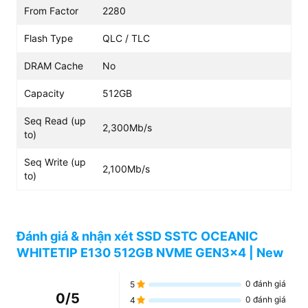
From Factor
2280
Flash Type
QLC / TLC
DRAM Cache
No
Capacity
512GB
Seq Read (up
2,300Mb/s
to)
Seq Write (up
2,100Mb/s
to)
Đánh giá & nhận xét SSD SSTC OCEANIC
WHITETIP E130 512GB NVME GEN3x4 | New
0
đánh giá
5
0
/5
0
đánh giá
4