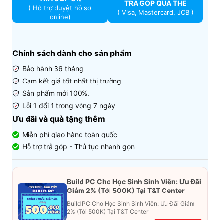
TRẢ GÓP QUA THẺ
( Hỗ trợ duyệt hồ sơ
( Visa, Mastercard, JCB )
online)
Chính sách dành cho sản phẩm
Bảo hành 36 tháng
Cam kết giá tốt nhất thị trường.
Sản phẩm mới 100%.
Lỗi 1 đổi 1 trong vòng 7 ngày
Ưu đãi và quà tặng thêm
Miễn phí giao hàng toàn quốc
Hỗ trợ trả góp - Thủ tục nhanh gọn
Build PC Cho Học Sinh Sinh Viên: Ưu Đãi
Giảm 2% (Tới 500K) Tại T&T Center
Build PC Cho Học Sinh Sinh Viên: Ưu Đãi Giảm
2% (Tới 500K) Tại T&T Center