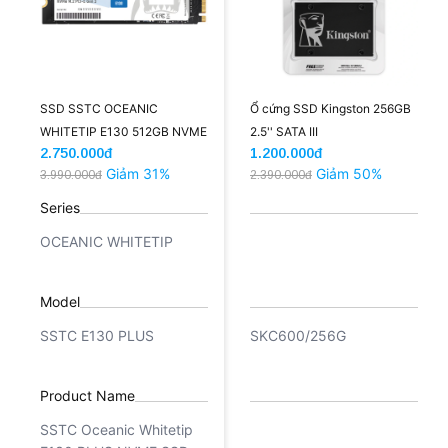
SSD SSTC OCEANIC
Ổ cứng SSD Kingston 256GB
WHITETIP E130 512GB NVME
2.5'' SATA III
2.750.000đ
1.200.000đ
GEN3x4 | New
Giảm 31%
Giảm 50%
3.990.000đ
2.390.000đ
Series
OCEANIC WHITETIP
Model
SSTC E130 PLUS
SKC600/256G
Product Name
SSTC Oceanic Whitetip