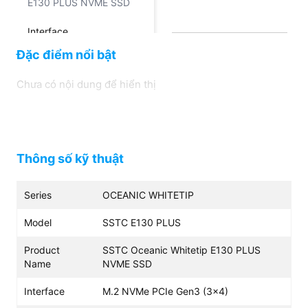
E130 PLUS NVME SSD
Interface
Đặc điểm nổi bật
M.2 NVMe PCIe Gen3
(3x4)
Chưa có nội dung để hiển thị
From Factor
2280
Thông số kỹ thuật
Series
OCEANIC WHITETIP
Model
SSTC E130 PLUS
Product
SSTC Oceanic Whitetip E130 PLUS
Name
NVME SSD
Interface
M.2 NVMe PCIe Gen3 (3x4)