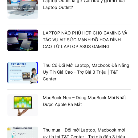
Laptop Outlet là gì? Cần lưu ý gì khi mua
Laptop Outlet?
LAPTOP NÀO PHÙ HỢP CHO GAMING VÀ
TÁC VỤ AI? SỨC MẠNH ĐỒ HỌA ĐỈNH
CAO TỪ LAPTOP ASUS GAMING
Thu Cũ Đổi Mới Laptop, Macbook Đà Nẵng
Uy Tín Giá Cao - Trợ Giá 3 Triệu | T&T
Center
MacBook Neo – Dòng MacBook Mới Nhất
Được Apple Ra Mắt
Thu mua - Đổi mới Laptop, Macbook mới
uy tín tại T&T Center | Trợ giá đến 3 triệu