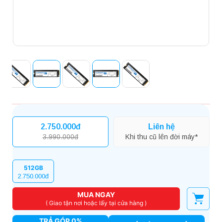
2.750.000đ
Liên hệ
3.990.000đ
Khi thu cũ lên đời máy*
512GB
2.750.000đ
MUA NGAY
( Giao tận nơi hoặc lấy tại cửa hàng )
TRẢ GÓP 0%