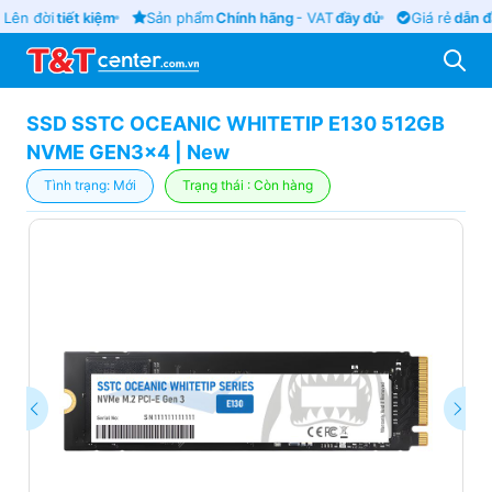
Lên đời
tiết kiệm
Sản phẩm
Chính hãng
- VAT
đầy đủ
Giá rẻ
dẫn đầ
SSD SSTC OCEANIC WHITETIP E130 512GB
NVME GEN3x4 | New
Tình trạng: Mới
Trạng thái : Còn hàng