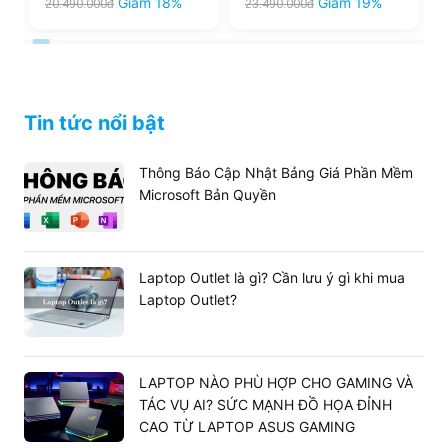
Giảm 18%
Giảm 19%
Carbon
giá tốt tại T&T Center
20.490.000đ
23.490.000đ
FHD
Trải nghiệm hình ảnh chất lượng
Thinkpad X1 Carbon Gen 10 Core i7
được trang bị màn
hình 14 inch với độ phân giải 1920x1200, độ sáng lên
đến 400 nits đi cùng với độ phủ màu 100% sRGB mang
Tin tức nổi bật
đến chất lượng màn hình hoàn hảo cho nhu cầu giải trí
cũng như làm đồ họa. Mọi hình ảnh đều được hiển thị
Thông Báo Cập Nhật Bảng Giá Phần Mềm
sắc nét, màu sắc rực rỡ, sống động trên chiếc laptop
Microsoft Bản Quyền
này.
Laptop Outlet là gì? Cần lưu ý gì khi mua
Laptop Outlet?
LAPTOP NÀO PHÙ HỢP CHO GAMING VÀ
TÁC VỤ AI? SỨC MẠNH ĐỒ HỌA ĐỈNH
CAO TỪ LAPTOP ASUS GAMING