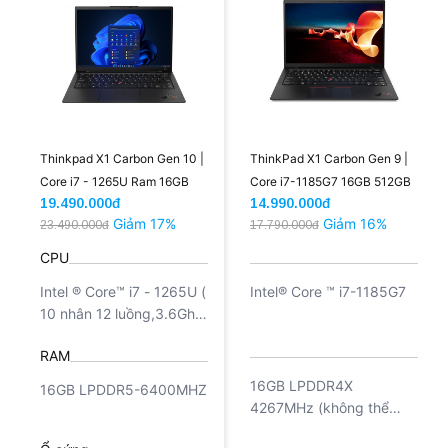
Thinkpad X1 Carbon Gen 10 |
ThinkPad X1 Carbon Gen 9 |
Core i7 - 1265U Ram 16GB
Core i7-1185G7 16GB 512GB
19.490.000đ
14.990.000đ
SSD 512GB (LikeNew)
Giảm 17%
Giảm 16%
23.490.000đ
17.790.000đ
CPU
Intel ® Core™ i7 - 1265U (
Intel® Core ™ i7-1185G7
10 nhân 12 luồng,3.6Ghz
Turbo boot 4.8Ghz,
RAM
cache 12MB )
16GB LPDDR4X
16GB LPDDR5-6400MHZ
4267MHz (không thể
nâng cấp)