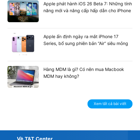
Apple phát hành iOS 26 Beta 7: Những tính
năng mới và nâng cấp hấp dẫn cho iPhone
Mua Laptop Thinkpad X1 Carbon Gen 10
Apple ấn định ngày ra mắt iPhone 17
Series, bổ sung phiên bản “Air” siêu mỏng
giá tốt tại T&T Center
Qua những đánh giá trên, có thể thấy
ThinkPad X1
Carbon Gen 10 Core i7
là chiếc laptop doanh nhân có
thiết kế bền bỉ, màn hình đẹp và hiệu năng cao rất đáng
Hàng MDM là gì? Có nên mua Macbook
sở hữu trong tầm giá. Nếu bạn đang tìm kiếm cho mình
MDM hay không?
một chiếc laptop đáp ứng tốt nhu cầu công việc thì đừng
bỏ qua chiếc laptop Thinkpad này.
Xem tất cả bài viết
Về T&T Center