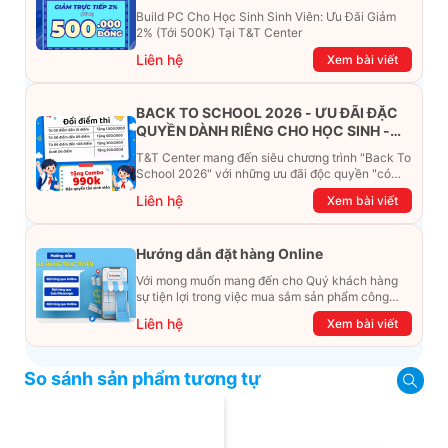
Build PC Cho Học Sinh Sinh Viên: Ưu Đãi Giảm
2% (Tới 500K) Tại T&T Center
Liên hệ
Xem bài viết
BACK TO SCHOOL 2026 - ƯU ĐÃI ĐẶC
QUYỀN DÀNH RIÊNG CHO HỌC SINH -
SINH VIÊN
T&T Center mang đến siêu chương trình "Back To
School 2026" với những ưu đãi độc quyền "có
một không hai". Đừng để chiếc ví phải "ét-ô-ét",
Liên hệ
Xem bài viết
cùng khám phá ngay ưu đãi siêu khủng dưới đây
nhé!
Hướng dẫn đặt hàng Online
Với mong muốn mang đến cho Quý khách hàng
sự tiện lợi trong việc mua sắm sản phẩm công
nghệ từ xa. Trong bài viết này, T&T Center sẽ
Liên hệ
Xem bài viết
hướng dẫn chi tiết cách mua hàng trực tuyến qua
các kênh online Website, Zalo, Messenger và
hotline để khách hàng có thể mua sắm một cách
So sánh sản phẩm tương tự
dễ dàng và nhanh chóng nhất. Cùng xem ngay
nhé!