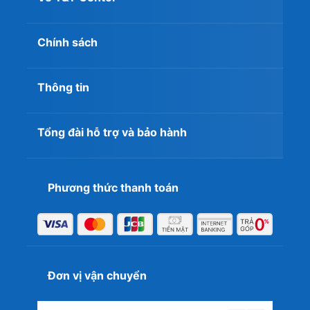
Chính sách
Thông tin
Tổng đài hỗ trợ và bảo hành
Phương thức thanh toán
Để sở hữu laptop
ThinkPad X1 Carbon Gen 10 Core i7
16GB 512GB
với mức giá tốt, kèm theo nhiều ưu đãi và
chế độ bảo hành dài lâu, thì đừng ngần ngại đến ngay hệ
Đơn vị vận chuyển
thống cửa hàng
T&T Center
. Nếu bạn có bất cứ thắc mắc
gì về sản phẩm cũng như dịch vụ hãy liên hệ
Hotline