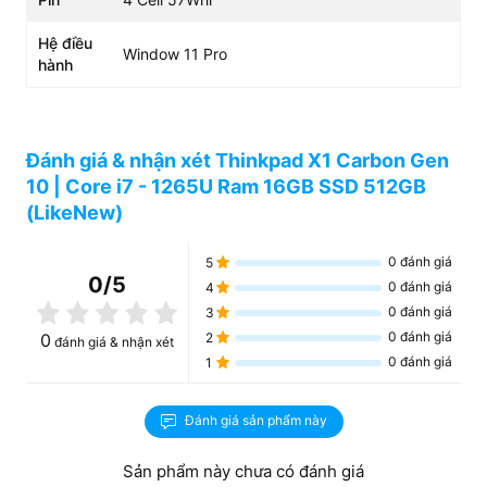
Hệ điều
Window 11 Pro
hành
Đánh giá & nhận xét Thinkpad X1 Carbon Gen
10 | Core i7 - 1265U Ram 16GB SSD 512GB
(LikeNew)
0
đánh giá
5
0
/5
0
đánh giá
4
0
đánh giá
3
Trang bị bàn phím chất lượng
0
đánh giá
0
2
đánh giá & nhận xét
Bàn phím của
Thinkpad X1 Carbon Gen 10
được đánh
0
đánh giá
1
giá cao với hành trình phím sâu, các phím được bố trí
hợp lý, độ nảy tốt giúp người dùng có trải nghiệm gõ
Đánh giá sản phẩm này
phím nhanh và chính xác. Ngoài ra, trên phiên bản này
cảm biến vân tay được tích hợp trong nút nguồn cho
Sản phẩm này chưa có đánh giá
phép đăng nhập và khởi động máy chỉ trong tích tắc.