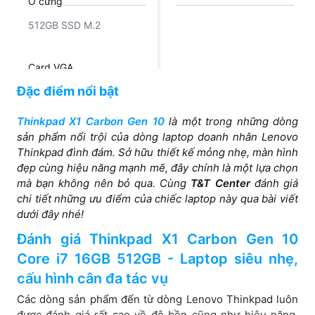
Ổ cứng
512GB SSD M.2
Card VGA
Đặc điểm nổi bật
Intel® Iris® Xe Graphics
Thinkpad X1 Carbon Gen 10
là một trong những dòng
Màn hình
sản phẩm nổi trội của dòng laptop doanh nhân Lenovo
Thinkpad đình đám. Sở hữu thiết kế mỏng nhẹ, màn hình
14inch FHD+ (1920 x
14.0″ FHD (1920 x 1200)
đẹp cùng hiệu năng mạnh mẽ, đây chính là một lựa chọn
1200) IPS, anti-glare,
IPS Touch, anti-glare,
mà bạn không nên bỏ qua. Cùng
T&T Center
đánh giá
400 nits, low power,
low-power, 400 nits
chi tiết những ưu điểm của chiếc laptop này qua bài viết
100% sRGB
dưới đây nhé!
Đánh giá Thinkpad X1 Carbon Gen 10
Core i7 16GB 512GB - Laptop siêu nhẹ,
cấu hình cân đa tác vụ
Các dòng sản phẩm đến từ dòng Lenovo Thinkpad luôn
được đánh giá rất cao về độ bền cũng như hiệu năng,