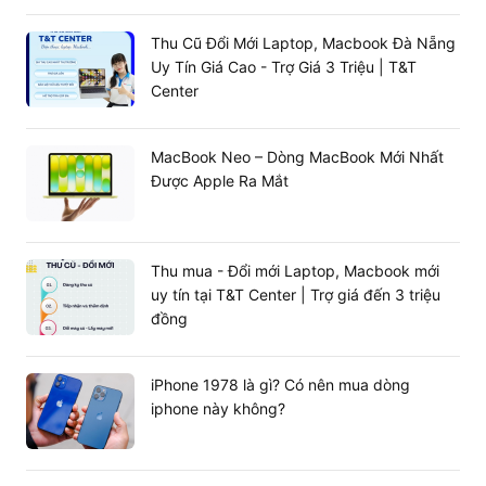
Thu Cũ Đổi Mới Laptop, Macbook Đà Nẵng
Uy Tín Giá Cao - Trợ Giá 3 Triệu | T&T
Center
Tản nhiệt tối ưu
Mặt dưới bàn phím của laptop
Lenovo
Thinkpad X1
Carbon Gen 10 Core i7 - 1265U
được thiết kế tối ưu để
MacBook Neo – Dòng MacBook Mới Nhất
không khí có thể lưu thông tốt hơn. Kết hợp với 2 quạt và
Được Apple Ra Mắt
bộ xả phía sau giúp máy tản nhiệt hiệu quả hơn từ đó
mang đến trải nghiệm làm việc thoải mái mà không phải
lo lắng tình trạng quá nhiệt.
Thu mua - Đổi mới Laptop, Macbook mới
uy tín tại T&T Center | Trợ giá đến 3 triệu
đồng
iPhone 1978 là gì? Có nên mua dòng
iphone này không?