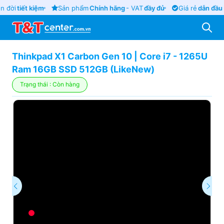
 đời
tiết kiệm
Sản phẩm
Chính hãng
- VAT
đầy đủ
Giá rẻ
dẫn đầu
-
Thinkpad X1 Carbon Gen 10 | Core i7 - 1265U
Ram 16GB SSD 512GB (LikeNew)
Trạng thái : Còn hàng