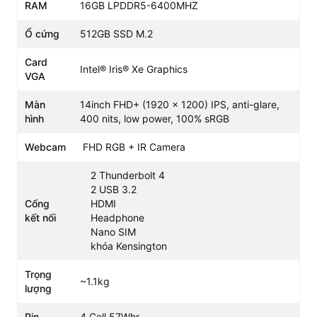
RAM
16GB LPDDR5-6400MHZ
Ổ cứng
512GB SSD M.2
Card
Intel® Iris® Xe Graphics
VGA
Màn
14inch FHD+ (1920 x 1200) IPS, anti-glare,
hình
400 nits, low power, 100% sRGB
Ngoài ra, Laptop
Thinkpad X1 Carbon Gen 10
còn được
trang bị bộ nhớ RAM 16GB LPDDR5 và ổ cứng SSD
Webcam
FHD RGB + IR Camera
512GB mang đến khả năng đa nhiệm mạnh mẽ, máy khởi
động và truy xuất dữ liệu một cách nhanh chóng.
2 Thunderbolt 4
2 USB 3.2
Chất liệu carbon siêu bền bỉ
Cổng
HDMI
Lenovo Thinkpad X1 Carbon Gen 10
sở hữu thiết kế
kết nối
Headphone
cứng cáp với chất liệu carbon siêu bền bỉ, toàn bộ máy
Nano SIM
được phủ một màu đen tạo nên sự sang trọng và đẳng
khóa Kensington
cấp. Với trọng lượng ấn tượng chỉ 1.12kg và độ mỏng chỉ
8mm, người dùng dễ dàng mang theo chiếc laptop này đi
Trọng
~1.1kg
lượng
bất cứ đâu.
Pin
4 Cell 57Whr