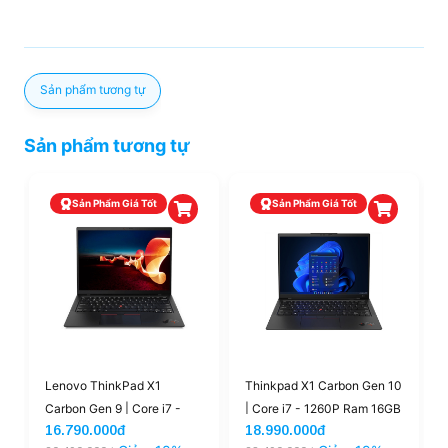
Sản phẩm tương tự
Sản phẩm tương tự
Sản Phẩm Giá Tốt
Sản Phẩm Giá Tốt
|
Lenovo ThinkPad X1
Thinkpad X1 Carbon Gen 10
Carbon Gen 9 | Core i7 -
| Core i7 - 1260P Ram 16GB
>> Xem thêm:
Các dòng laptop
Lenovo Thinkpad X1
16.790.000đ
18.990.000đ
1185G7 32GB 256GB 14''
SSD 512GB (LikeNew)