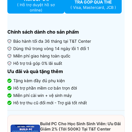
TRẢ GÓP QUA THẺ
( Hỗ trợ duyệt hồ sơ
( Visa, Mastercard, JCB )
online)
Chính sách dành cho sản phẩm
Bảo hành tối đa 36 tháng tại T&T Center
Dùng thử trong vòng 14 ngày lỗi 1 đổi 1
Miễn phí giao hàng toàn quốc
Hỗ trợ trả góp 0% lãi suất
Ưu đãi và quà tặng thêm
Tặng kèm đầy đủ phụ kiện
Hỗ trợ phần mềm cơ bản trọn đời
Miễn phí cài win + vệ sinh máy
Hỗ trợ thu cũ đổi mới - Trợ giá tốt nhất
Build PC Cho Học Sinh Sinh Viên: Ưu Đãi
Giảm 2% (Tới 500K) Tại T&T Center