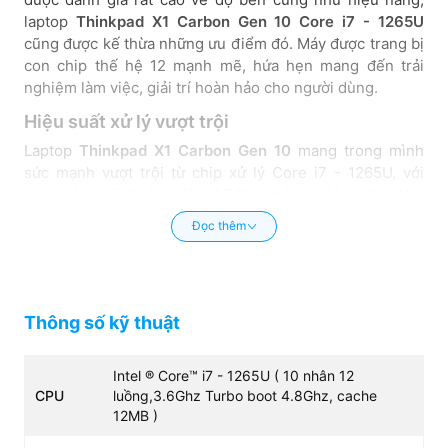
laptop
Thinkpad X1 Carbon Gen 10
Core i7 - 1265U
cũng được kế thừa những ưu điểm đó. Máy được trang bị
con chip thế hệ 12 mạnh mẽ, hứa hẹn mang đến trải
nghiệm làm việc, giải trí hoàn hảo cho người dùng.
Hiệu suất xử lý vượt trội
Laptop
Thinkpad X1 Carbon Gen 10
mang trong mình
sức mạnh vượt trội từ chip xử lý Core i7 - 1265U, với
xung nhịp tối đa lên đến 4.7GHz máy có khả năng làm
việc mạnh mẽ với các tác vụ từ văn phòng cho đến đồ
Đọc thêm
họa chuyên nghiệp. Cùng với card đồ họa Intel Iris Xe
Graphics, người dùng thoải mái chỉnh sửa hình ảnh,
render video một cách nhanh chóng trên thiết bị này.
Thông số kỹ thuật
Intel ® Core™ i7 - 1265U ( 10 nhân 12
CPU
luồng,3.6Ghz Turbo boot 4.8Ghz, cache
12MB )